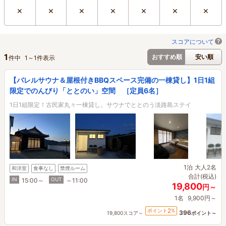
×
×
×
×
×
×
×
スコアについて
1
おすすめ順
安い順
件中
1
～
1
件表示
【バレルサウナ＆屋根付きBBQスペース完備の一棟貸し】1日1組
限定でのんびり「ととのい」空間 ［定員6名］
1日1組限定！古民家丸々一棟貸し。サウナでととのう淡路島ステイ
1泊
大人2名
和洋室
食事なし
禁煙ルーム
合計(税込)
IN
OUT
15:00～
～11:00
19,800
円～
1名
9,900円～
2
ポイント
%
396
19,800スコア～
ポイント～