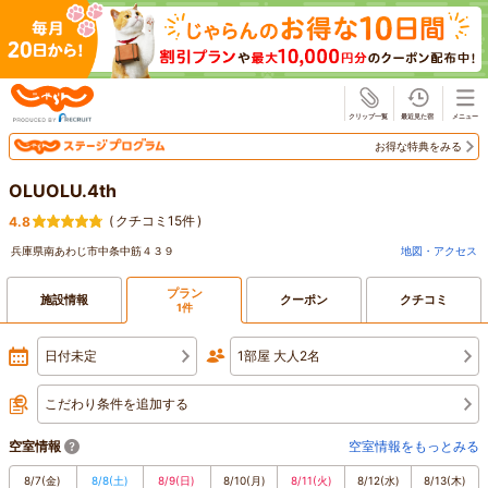
じゃらん
お得な特典をみる
OLUOLU.4th
(
クチコミ15件
)
4.8
兵庫県南あわじ市中条中筋４３９
地図・アクセス
プラン
施設情報
クーポン
クチコミ
1件
日付未定
1部屋 大人2名
こだわり条件を追加する
空室情報
空室情報をもっとみる
8/7
(金)
8/8
(土)
8/9
(日)
8/10
(月)
8/11
(火)
8/12
(水)
8/13
(木)