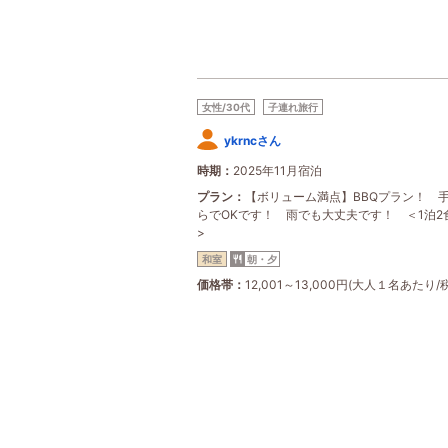
女性/30代
子連れ旅行
ykrncさん
時期
2025年11月宿泊
プラン
【ボリューム満点】BBQプラン！ 
らでOKです！ 雨でも大丈夫です！ ＜1泊2
>
和室
朝・夕
価格帯
12,001～13,000円(大人１名あたり/