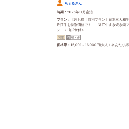
ちぇるさん
時期
2025年11月宿泊
プラン
【超お得！特別プラン】日本三大和
近江牛を特別価格で！！ 近江牛すき焼き鍋
ン ＜1泊2食付＞
和室
朝・夕
価格帯
15,001～16,000円(大人１名あたり/