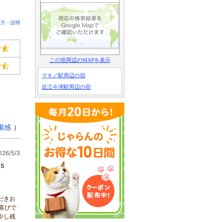
見方・説明
この宿周辺のMAPを表示
マキノ駅周辺の宿
近江今津駅周辺の宿
潔感
）
6/5/3
5
だきお
喜びで
少し残