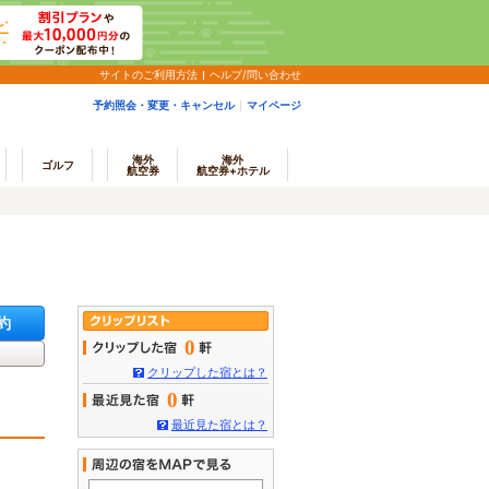
サイトのご利用方法
ヘルプ/問い合わせ
予約照会・変更・キャンセル
マイページ
海外
海外
ゴルフ
航空券
航空券+ホテル
約
0
クリップした宿とは？
0
最近見た宿とは？