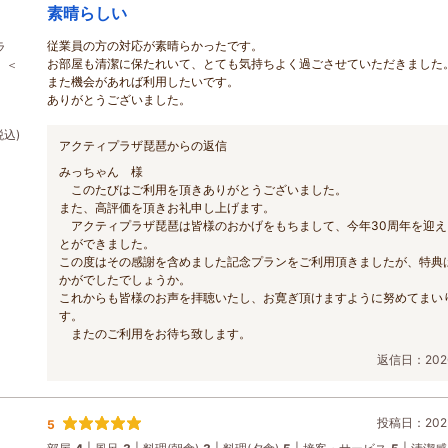
素晴らしい
従業員の方の対応が素晴らかったです。
ラ
お部屋も清潔に保たれいて、とても気持ちよく過ごさせていただきました
 ＜
また機会があれば利用したいです。
ありがとうございました。
税込)
アクティプラザ琵琶からの返信
みっちゃん 様
このたびはご利用を頂きありがとうございました。
また、高評価を頂きお礼申し上げます。
アクティプラザ琵琶は皆様のおかげをもちまして、今年30周年を迎え
とができました。
この度はその感謝を含めました記念プランをご利用頂きましたが、特典
かがでしたでしょうか。
これからも皆様のお声を拝聴いたし、お寛ぎ頂けますように努めてまい
す。
またのご利用をお待ち致します。
返信日：2026
投稿日：2025
5