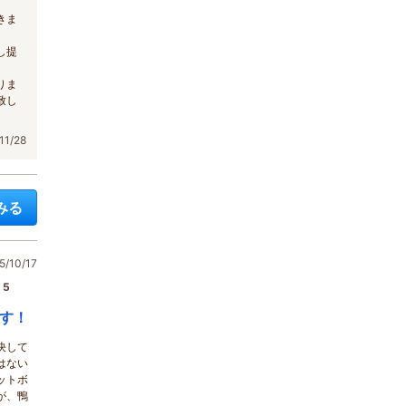
きま
し提
りま
致し
1/28
みる
/10/17
5
す！
決して
はない
ットボ
が、鴨