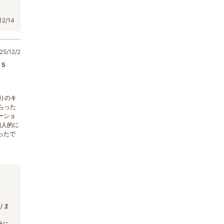
2/14
5/12/2
5
りのキ
らった
ーショ
個人的に
ったで
。
りま
外に