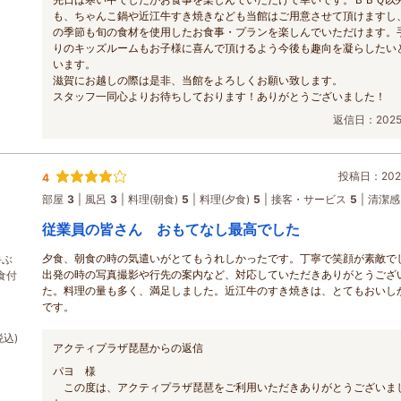
も、ちゃんこ鍋や近江牛すき焼きなども当館はご用意させて頂けますし
の季節も旬の食材を使用したお食事・プランを楽しんでいただけます。
りのキッズルームもお子様に喜んで頂けるよう今後も趣向を凝らしたい
います。
滋賀にお越しの際は是非、当館をよろしくお願い致します。
スタッフ一同心よりお待ちしております！ありがとうございました！
返信日：2025/
投稿日：2025
4
部屋
3
風呂
3
料理(朝食)
5
料理(夕食)
5
接客・サービス
5
清潔感
従業員の皆さん おもてなし最高でした
夕食、朝食の時の気遣いがとてもうれしかったです。丁寧で笑顔が素敵で
手ぶ
出発の時の写真撮影や行先の案内など、対応していただきありがとうござ
食付
た。料理の量も多く、満足しました。近江牛のすき焼きは、とてもおいし
です。
税込)
アクティプラザ琵琶からの返信
パヨ 様
この度は、アクティプラザ琵琶をご利用いただきありがとうございま