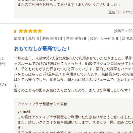
またのご利用をお待ちしております！ありがとうございました！
返信日：2025/1
投稿日：202
5
部屋
5
風呂
4
料理(朝食)
5
料理(夕食)
5
接客・サービス
5
清潔感
おもてなしが最高でした！
11月の土日、未就学児2人含む家族5人で利用させていただきました。手作
手ぶ
ッズルームでのびのび遊ばせてもらったり、BBQでマシュマロ焼かせても
食付
り、子どもたちがまた行きたいなと言っています。宿泊した和室もパーテ
ンをとっぱらった2部屋を広々と利用させていただき、装飾品がないのが
はとても安心でした。食事は夜、朝ともに満足のボリュームで、おいしか
税込)
す。
近くのこどもの国もお気に入りになったので、またぜひ利用したいです！
アクティプラザ琵琶からの返信
ykrnc様
この度はアクティプラザ琵琶をご利用いただきありがとうございました
また、嬉しいクチコミを頂き感謝いたします。スタッフ一同、励みにな
す！
先日は寒い中でしたがお食事を楽しんでいただけて幸いです。ＢＢＱ以