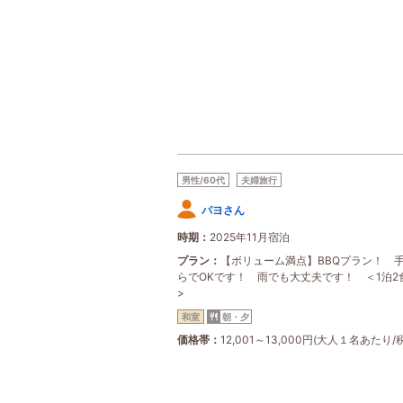
男性/60代
夫婦旅行
パヨさん
時期
2025年11月宿泊
プラン
【ボリューム満点】BBQプラン！ 
らでOKです！ 雨でも大丈夫です！ ＜1泊2
>
和室
朝・夕
価格帯
12,001～13,000円(大人１名あたり/