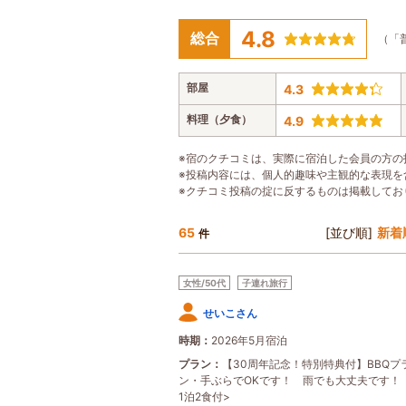
4.8
総合
（「
部屋
4.3
料理（夕食）
4.9
※宿のクチコミは、実際に宿泊した会員の方の
※投稿内容には、個人的趣味や主観的な表現を
※クチコミ投稿の掟に反するものは掲載してお
65
[並び順]
新着
件
女性/50代
子連れ旅行
せいこさん
時期
2026年5月宿泊
プラン
【30周年記念！特別特典付】BBQプ
ン・手ぶらでOKです！ 雨でも大丈夫です！
1泊2食付>