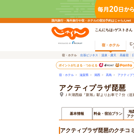
国内旅行・海外旅行や宿・ホテルの宿泊予約はじゃらんnet
こんにちは♪ゲストさん
じ
宿・ホテル
宿・ホテル
出張ビジネス
温泉・露天
高級宿
ポイントがたまる・つかえる
宿・ホテル
>
滋賀県
>
湖西
>
高島
>
アクティプ
アクティプラザ琵琶
ＪＲ湖西線『新旭』駅よりお車で７分（送
地
基本情報
料金・宿泊プラン
アク
アクティプラザ琵琶のクチコ