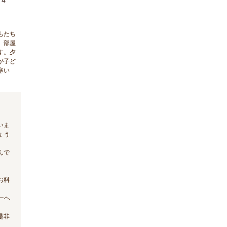
4
もたち
。部屋
す。夕
が子ど
寒い
いま
ょう
んで
。
お料
ーヘ
是非