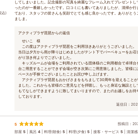
してしまいました。記念撮影の写真を綺麗なフレーム入れてプレゼントし
ったのが一番嬉しかったです。口コミにも書いてありましたが、清掃か行
税込)
ており、スタッフの皆さんも笑顔でとても感じ良かったです。ありがとう
ましま。
アクティプラザ琵琶からの返信
せいこ 様
この度はアクティプラザ琵琶をご利用頂きありがとうございました
当日は夕方から雨が降りはじめましたがテント下でバーベキューをお召
がり頂き何よりでございました。
キッズルームが会場をご利用されている団体様のご利用都合で卓球台
台ご用意することができず会場が空き次第にご用意致しました。皆様に
ペースが手狭でございましたことお詫び申し上げます。
アクティプラザ琵琶もおかげさまをもちまして30周年を迎えることが
ました。これからも皆様のご意見などを拝聴し、もっと身近な施設とし
もてなしができますように致してまいりますので、またのお越しをお待
しております。
返信日：2026
投稿日：2026
5
部屋
5
風呂
4
料理(朝食)
5
料理(夕食)
5
接客・サービス
5
清潔感