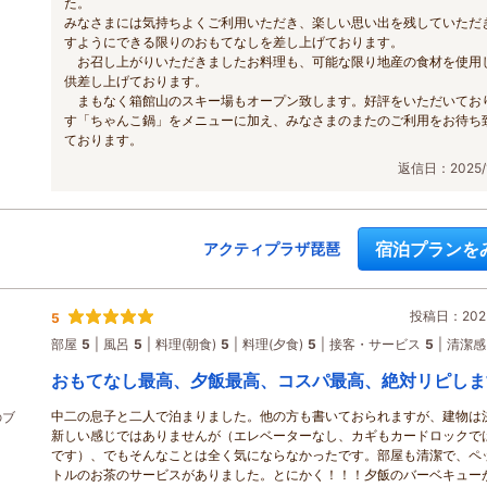
た。
みなさまには気持ちよくご利用いただき、楽しい思い出を残していただ
すようにできる限りのおもてなしを差し上げております。
お召し上がりいただきましたお料理も、可能な限り地産の食材を使用
供差し上げております。
まもなく箱館山のスキー場もオープン致します。好評をいただいてお
す「ちゃんこ鍋」をメニューに加え、みなさまのまたのご利用をお待ち
ております。
返信日：2025/1
宿泊プランを
アクティプラザ琵琶
投稿日：2025
5
部屋
5
風呂
5
料理(朝食)
5
料理(夕食)
5
接客・サービス
5
清潔感
おもてなし最高、夕飯最高、コスパ最高、絶対リピしま
中二の息子と二人で泊まりました。他の方も書いておられますが、建物は
のブ
新しい感じではありませんが（エレベーターなし、カギもカードロックで
です）、でもそんなことは全く気にならなかったです。部屋も清潔で、ペ
トルのお茶のサービスがありました。とにかく！！！夕飯のバーベキュー