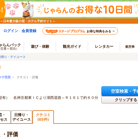
 ～日本最大級の宿・ホテル予約サイト～
ログイン
会員登録
お得な特典をみる
ゃらんパック
遊び・体験
観光ガイド
レンタカー
航空券
（交通＋宿泊）
日帰り・デイユース
ラザ琵琶
> クチコミ・評価
空室検索・予
迎有） 名神京都東ＩＣより湖西道路～Ｒ１６１で約６０分
クリップする
図・
日帰り・
クチコミ
セス
デイユース
(65件)
ミ・評価