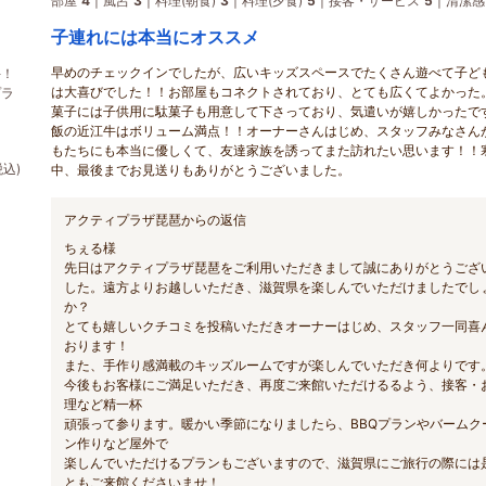
部屋
4
風呂
3
料理(朝食)
3
料理(夕食)
5
接客・サービス
5
清潔感
子連れには本当にオススメ
早めのチェックインでしたが、広いキッズスペースでたくさん遊べて子ど
牛！
は大喜びでした！！お部屋もコネクトされており、とても広くてよかった
プラ
菓子には子供用に駄菓子も用意して下さっており、気遣いが嬉しかったで
飯の近江牛はボリューム満点！！オーナーさんはじめ、スタッフみなさん
もたちにも本当に優しくて、友達家族を誘ってまた訪れたい思います！！
税込)
中、最後までお見送りもありがとうございました。
アクティプラザ琵琶からの返信
ちぇる様
先日はアクティプラザ琵琶をご利用いただきまして誠にありがとうござ
した。遠方よりお越しいただき、滋賀県を楽しんでいただけましたでし
か？
とても嬉しいクチコミを投稿いただきオーナーはじめ、スタッフ一同喜
おります！
また、手作り感満載のキッズルームですが楽しんでいただき何よりです
今後もお客様にご満足いただき、再度ご来館いただけるるよう、接客・
理など精一杯
頑張って参ります。暖かい季節になりましたら、BBQプランやバームク
ン作りなど屋外で
楽しんでいただけるプランもございますので、滋賀県にご旅行の際には
ともご来館くださいませ！