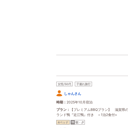
女性/50代
子連れ旅行
しゃんさん
時期
2025年10月宿泊
プラン
【プレミアムBBQプラン】 滋賀県
ランド鴨『近江鴨』付き ＜1泊2食付>
4ベッド
朝・夕