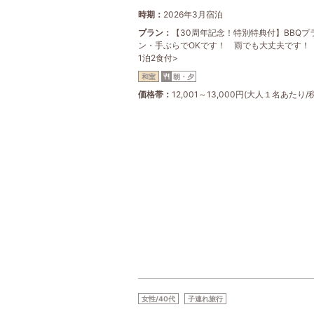
時期
2026年3月宿泊
プラン
【30周年記念！特別特典付】BBQプ
ン・手ぶらでOKです！ 雨でも大丈夫です！
1泊2食付>
和室
朝・夕
価格帯
12,001～13,000円(大人１名あたり/
女性/40代
子連れ旅行