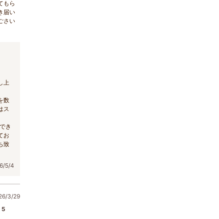
てもら
き届い
ごさい
。
し上
を数
はス
でき
てお
ち致
/5/4
/3/29
5