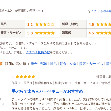
普通＝3.0」が評価時の基準です）
クチコミ評価の
風呂
料理（朝食）
3.2
4.6
接客・サービス
清潔感
5.0
4.5
投稿です。（日帰り・デイユースに対する投稿は含まれておりません。）
含むことがあります。
りません。詳細は、
クチコミ投稿の掟
をご覧ください。
順
評価の高い順
（
総合
部屋
風呂
朝食
夕食
接客・サービス
清
投稿日：202
5
部屋
5
風呂
1
料理(朝食)
5
料理(夕食)
5
接客・サービス
5
清潔感
手ぶらで楽ちんバーベキューがおすすめ
チェックインの時間より１時間早く到着しましたが、笑顔で対応していた
ラ
部屋でゆっくり過ごせました。手作り風のキッズルームに7歳5歳の孫が大
 ＜
何回も遊ばせてもらいました。夕食のバーベキューはボリュームがあり、