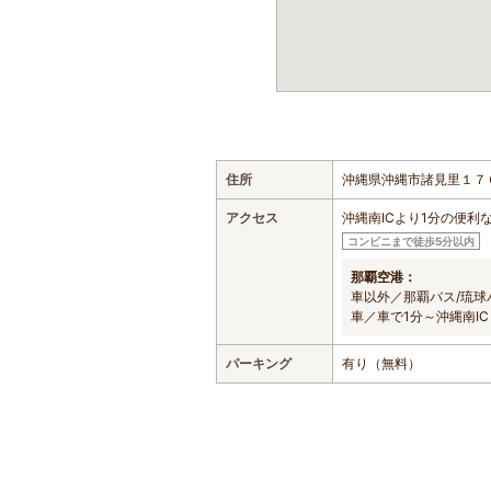
住所
沖縄県沖縄市諸見里１７
アクセス
沖縄南ICより1分の便利
コンビニまで徒歩5分以内
那覇空港：
車以外／那覇バス/琉球バ
車／車で1分～沖縄南IC
パーキング
有り（無料）
おすすめの遊び・体験スポット