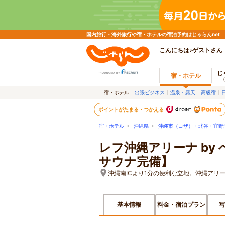
国内旅行・海外旅行や宿・ホテルの宿泊予約はじゃらんnet
こんにちは♪ゲストさん
じ
宿・ホテル
宿・ホテル
出張ビジネス
温泉・露天
高級宿
ポイントがたまる・つかえる
宿・ホテル
>
沖縄県
>
沖縄市（コザ）・北谷・宜野
レフ沖縄アリーナ by
サウナ完備】
沖縄南ICより1分の便利な立地。沖縄アリ
基本情報
料金・宿泊プラン
写