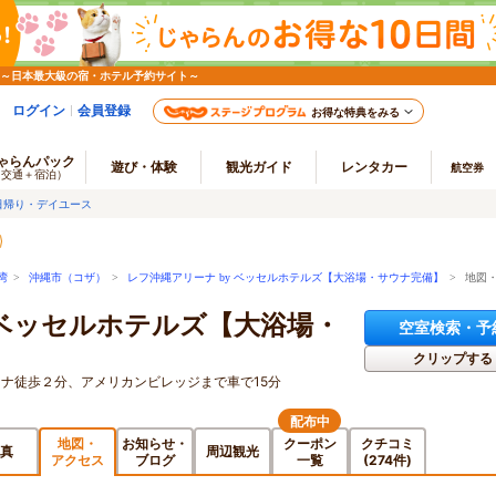
 ～日本最大級の宿・ホテル予約サイト～
ログイン
会員登録
お得な特典をみる
ゃらんパック
遊び・体験
観光ガイド
レンタカー
航空券
（交通＋宿泊）
日帰り・デイユース
湾
>
沖縄市（コザ）
>
レフ沖縄アリーナ by ベッセルホテルズ【大浴場・サウナ完備】
> 地図
 ベッセルホテルズ【大浴場・
空室検索・予
クリップする
ーナ徒歩２分、アメリカンビレッジまで車で15分
配布中
地図・
お知らせ・
クーポン
クチコミ
真
周辺観光
アクセス
ブログ
一覧
(274件)