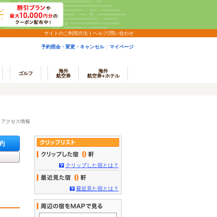
サイトのご利用方法
ヘルプ/問い合わせ
予約照会・変更・キャンセル
マイページ
海外
海外
ゴルフ
航空券
航空券+ホテル
・アクセス情報
約
0
クリップした宿とは？
0
最近見た宿とは？