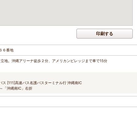
印刷する
６６番地
な立地。沖縄アリーナ徒歩２分、アメリカンビレッジまで車で15分
ス [111]高速バス名護バスターミナル行 沖縄南IC
～「沖縄南IC」右折