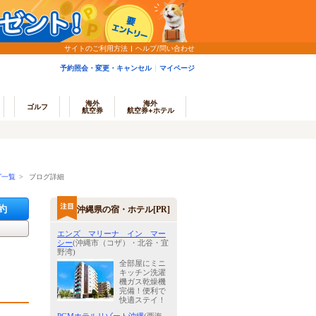
サイトのご利用方法
ヘルプ/問い合わせ
予約照会・変更・キャンセル
マイページ
海外
海外
ゴルフ
航空券
航空券+ホテル
グ一覧
> ブログ詳細
約
沖縄県の宿・ホテル[PR]
エンズ マリーナ イン マー
シー
(沖縄市（コザ）・北谷・宜
野湾)
全部屋にミニ
キッチン洗濯
機ガス乾燥機
完備！便利で
快適ステイ！