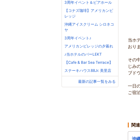
3周年イベント＆ビアホール
【コナズ珈琲】アメリカンビ
レッジ
沖縄アイスクリーム シロネコ
ヤ
3周年イベント♪
当ホ
アメリカンビレッジの夕暮れ
おり
♪当ホテルのバーLEKT
その
【Cafe & Bar Sea Terrace】
じみ
ステーキハウス88Jr. 美里店
ブド
最新の記事一覧をみる
一日
ご宿
関連
沖