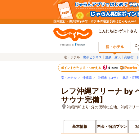
国内旅行・海外旅行や宿・ホテルの宿泊予約はじゃらんnet
こんにちは♪ゲストさん
じ
宿・ホテル
宿・ホテル
出張ビジネス
温泉・露天
高級宿
ポイントがたまる・つかえる
宿・ホテル
>
沖縄県
>
沖縄市（コザ）・北谷・宜野
レフ沖縄アリーナ by
サウナ完備】
沖縄南ICより1分の便利な立地。沖縄アリ
基本情報
料金・宿泊プラン
写