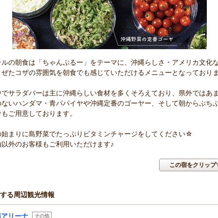
テルの朝食は「ちゃんぷるー」をテーマに、沖縄らしさ・アメリカ文化
まぜたコザの雰囲気を朝食でも感じていただけるメニューとなっており
中でサラダバーは主に沖縄らしい食材を多くそろえており、県外ではあ
のないハンダマ・青パパイヤや沖縄定番のゴーヤー、そして朝からぷち
ウもご用意しております。
の始まりに島野菜でたっぷりビタミンチャージをしてください☆
泊以外のお客様もご利用いただけます♪
この宿をクリップ
する周辺観光情報
縄アリーナ
その他