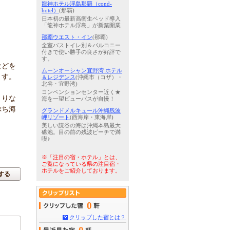
龍神ホテル浮島那覇（cond-
hotel）
(那覇)
日本初の最新高衛生ベッド導入
「龍神ホテル浮島」が新築開業
那覇ウエスト・イン
(那覇)
全室バストイレ別＆バルコニー
付きで使い勝手の良さが好評で
す。
などを
ムーンオーシャン宜野湾 ホテル
ます。
＆レジデンス
(沖縄市（コザ）・
北谷・宜野湾)
コンベンションセンター近く★
まりな
海を一望ビューバスが自慢！
ぷち海
グランドメルキュール沖縄残波
岬リゾート
(西海岸・東海岸)
美しい読谷の海は沖縄本島最大
礁池。目の前の残波ビーチで満
喫♪
※「注目の宿・ホテル」とは、
ご覧になっている県の注目宿・
ホテルをご紹介しております。
する
0
クリップした宿とは？