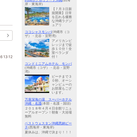
PGMホテルリゾート沖縄
(西海
岸・東海岸)
【７月３日新
規開業】日常
を忘れる優雅
な沖縄ラグジ
ュアリ
ココシャスモンパ
(沖縄市（コ
ザ）・北谷・宜野湾)
アメリカンビ
レッジまで徒
歩１０分！全
室ベランダ
6 13:12
付！
コンドミニアムホテル モンパ
(沖縄市（コザ）・北谷・宜野
湾)
ビーチまで３
０秒、オーシ
ャンビューの
お部屋もござ
います。
万座深海の湯 スーパーホテル
沖縄・名護
(本部・名護・国頭)
２０１８年４月４日全館リニュ
ーアルオープン！朝食・大浴場
無料
ベストウェスタン沖縄恩納ビー
チ
(西海岸・東海岸)
夏休みは、沖縄で決まり！！！