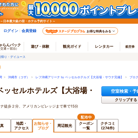
 ～日本最大級の宿・ホテル予約サイト～
ログイン
会員登録
お得な特典をみる
ゃらんパック
遊び・体験
観光ガイド
レンタカー
航空券
（交通＋宿泊）
日帰り・デイユース
湾
>
沖縄市（コザ）
>
レフ沖縄アリーナ by ベッセルホテルズ【大浴場・サウナ完備】
>
ブロ
 ベッセルホテルズ【大浴場・
空室検索・予
クリップする
ーナ徒歩２分、アメリカンビレッジまで車で15分
配布中
地図・
お知らせ・
クーポン
クチコミ
真
周辺観光
アクセス
ブログ
一覧
(274件)