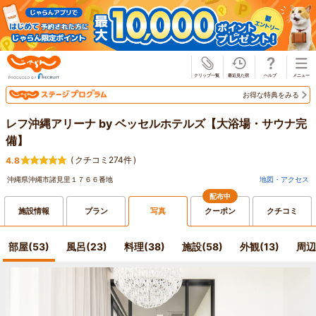
じゃらん
お得な特典をみる
レフ沖縄アリーナ by ベッセルホテルズ【大浴場・サウナ完
備】
(
クチコミ274件
)
4.8
沖縄県沖縄市諸見里１７６６番地
地図・アクセス
配布中
施設情報
プラン
写真
クーポン
クチコミ
部屋(53)
風呂(23)
料理(38)
施設(58)
外観(13)
周辺