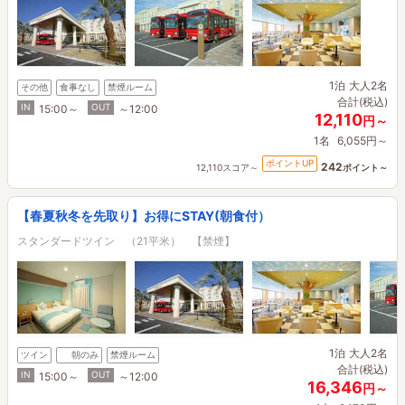
1泊
大人2名
その他
食事なし
禁煙ルーム
合計(税込)
IN
OUT
15:00～
～12:00
12,110
円～
1名
6,055円～
ポイントUP
242
12,110スコア～
ポイント～
【春夏秋冬を先取り】お得にSTAY(朝食付）
スタンダードツイン （21平米） 【禁煙】
1泊
大人2名
ツイン
朝のみ
禁煙ルーム
合計(税込)
IN
OUT
15:00～
～12:00
16,346
円～