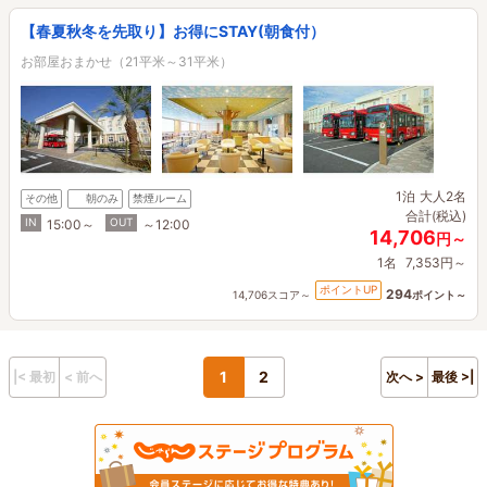
【春夏秋冬を先取り】お得にSTAY(朝食付）
お部屋おまかせ（21平米～31平米）
1泊
大人2名
その他
朝のみ
禁煙ルーム
合計(税込)
IN
OUT
15:00～
～12:00
14,706
円～
1名
7,353円～
ポイントUP
294
14,706スコア～
ポイント～
1
2
|< 最初
< 前へ
次へ >
最後 >|