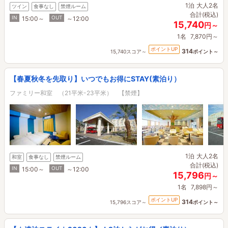
1泊
大人2名
ツイン
食事なし
禁煙ルーム
合計(税込)
IN
OUT
15:00～
～12:00
15,740
円～
1名
7,870円～
ポイントUP
314
15,740スコア～
ポイント～
【春夏秋冬を先取り】いつでもお得にSTAY(素泊り）
ファミリー和室 （21平米-23平米） 【禁煙】
1泊
大人2名
和室
食事なし
禁煙ルーム
合計(税込)
IN
OUT
15:00～
～12:00
15,796
円～
1名
7,898円～
ポイントUP
314
15,796スコア～
ポイント～