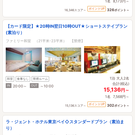
1名
8,173円～
ポイントUP
326
16,346スコア～
ポイント～
【カード限定】★20時IN翌日10時OUT★ショートステイプラン
(素泊り）
ファミリー和室 （21平米-23平米） 【禁煙】
1泊
大人2名
和室
食事なし
禁煙ルーム
合計(税込)
IN
OUT
20:00～
～10:00
15,136
円～
1名
7,568円～
ポイントUP
302
15,136スコア～
ポイント～
ラ・ジェント・ホテル東京ベイ◇スタンダードプラン（素泊ま
り）