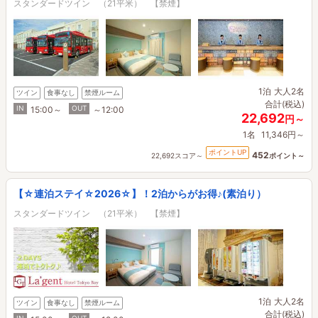
スタンダードツイン （21平米） 【禁煙】
1泊
大人2名
ツイン
食事なし
禁煙ルーム
合計(税込)
IN
OUT
15:00～
～12:00
22,692
円～
1名
11,346円～
ポイントUP
452
22,692スコア～
ポイント～
【☆連泊ステイ☆2026☆】！2泊からがお得♪(素泊り）
スタンダードツイン （21平米） 【禁煙】
1泊
大人2名
ツイン
食事なし
禁煙ルーム
合計(税込)