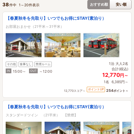
38
おすすめ順
安い順
件中
1
～
20
件表示
【春夏秋冬を先取り】いつでもお得にSTAY(素泊り）
お部屋おまかせ（21平米～31平米）
1泊
大人2名
その他
食事なし
禁煙ルーム
合計(税込)
IN
OUT
15:00～
～12:00
12,770
円～
1名
6,385円～
ポイントUP
254
12,770スコア～
ポイント～
【春夏秋冬を先取り】いつでもお得にSTAY(素泊り）
スタンダードツイン （21平米） 【禁煙】