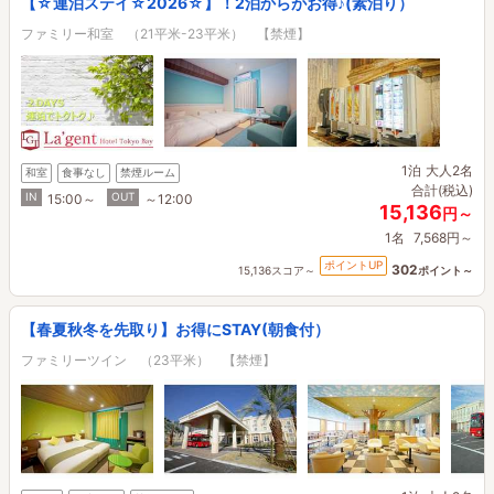
【☆連泊ステイ☆2026☆】！2泊からがお得♪(素泊り）
ファミリー和室 （21平米-23平米） 【禁煙】
1泊
大人2名
和室
食事なし
禁煙ルーム
合計(税込)
IN
OUT
15:00～
～12:00
15,136
円～
1名
7,568円～
ポイントUP
302
15,136スコア～
ポイント～
【春夏秋冬を先取り】お得にSTAY(朝食付）
ファミリーツイン （23平米） 【禁煙】