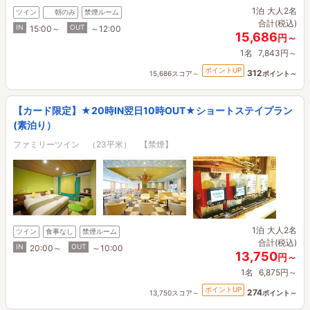
1泊
大人2名
ツイン
朝のみ
禁煙ルーム
合計(税込)
IN
OUT
15:00～
～12:00
15,686
円～
1名
7,843円～
ポイントUP
312
15,686スコア～
ポイント～
【カード限定】★20時IN翌日10時OUT★ショートステイプラン
(素泊り）
ファミリーツイン （23平米） 【禁煙】
1泊
大人2名
ツイン
食事なし
禁煙ルーム
合計(税込)
IN
OUT
20:00～
～10:00
13,750
円～
1名
6,875円～
ポイントUP
274
13,750スコア～
ポイント～