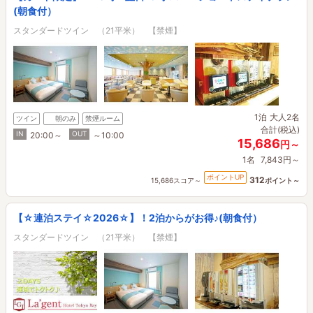
(朝食付）
スタンダードツイン （21平米） 【禁煙】
1泊
大人2名
ツイン
朝のみ
禁煙ルーム
合計(税込)
IN
OUT
20:00～
～10:00
15,686
円～
1名
7,843円～
ポイントUP
312
15,686スコア～
ポイント～
【☆連泊ステイ☆2026☆】！2泊からがお得♪(朝食付）
スタンダードツイン （21平米） 【禁煙】