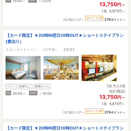
IN
OUT
15:00～
～12:00
13,750
円～
1名
6,875円～
ポイントUP
274
13,750スコア～
ポイント～
【カード限定】★20時IN翌日10時OUT★ショートステイプラン
(素泊り）
スタンダードツイン （21平米） 【禁煙】
1泊
大人2名
ツイン
食事なし
禁煙ルーム
合計(税込)
IN
OUT
20:00～
～10:00
13,750
円～
1名
6,875円～
ポイントUP
274
13,750スコア～
ポイント～
【カード限定】★20時IN翌日10時OUT★ショートステイプラン