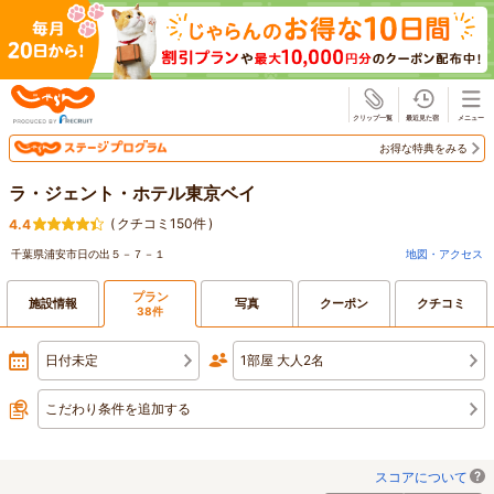
じゃらん
お得な特典をみる
ラ・ジェント・ホテル東京ベイ
(
クチコミ150件
)
4.4
千葉県浦安市日の出５－７－１
地図・アクセス
プラン
施設情報
写真
クーポン
クチコミ
38件
日付未定
1部屋 大人2名
こだわり条件を追加する
スコアについて