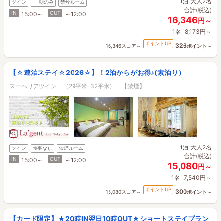
1泊
大人2名
ツイン
朝のみ
禁煙ルーム
合計(税込)
IN
OUT
15:00～
～12:00
16,346
円～
1名
8,173円～
ポイントUP
326
16,346スコア～
ポイント～
【☆連泊ステイ☆2026☆】！2泊からがお得♪(素泊り）
スーペリアツイン （29平米-32平米） 【禁煙】
1泊
大人2名
ツイン
食事なし
禁煙ルーム
合計(税込)
IN
OUT
15:00～
～12:00
15,080
円～
1名
7,540円～
ポイントUP
300
15,080スコア～
ポイント～
【カード限定】★20時IN翌日10時OUT★ショートステイプラン