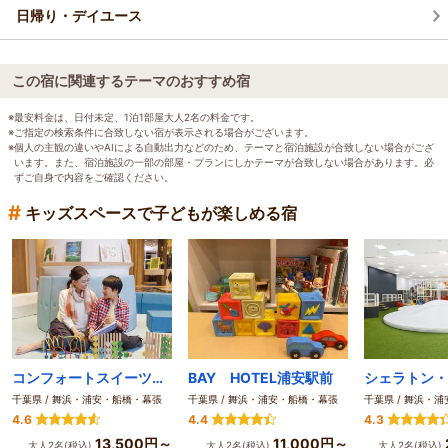
日帰り・デイユース
この宿に関連するテーマのおすすめ宿
※最安料金は、日付未定、1泊1部屋大人2名の料金です。
※ご指定の検索条件に合致しない宿が表示される場合がございます。
※個人の主観の違いやAIによる自動出力などのため、テーマと宿泊施設が合致しない場合がござ
います。また、宿泊施設の一部の部屋・プランにしかテーマが合致しない場合があります。必
ずご自身で内容をご確認ください。
#
キッズスペースで子どもが楽しめる宿
コンフォートスイーツ東京ベイ
BAY HOTEL浦安駅前
千葉県 / 舞浜・浦安・船橋・幕張
千葉県 / 舞浜・浦安・船橋・幕張
千葉県 / 舞浜・
4.6
4.4
4.3
13,500円～
11,000円～
大人2名(税込)
大人2名(税込)
大人2名(税込)