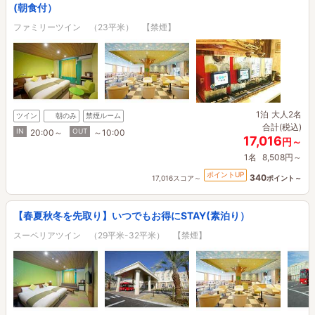
(朝食付）
ファミリーツイン （23平米） 【禁煙】
1泊
大人2名
ツイン
朝のみ
禁煙ルーム
合計(税込)
IN
OUT
20:00～
～10:00
17,016
円～
1名
8,508円～
ポイントUP
340
17,016スコア～
ポイント～
【春夏秋冬を先取り】いつでもお得にSTAY(素泊り）
スーペリアツイン （29平米-32平米） 【禁煙】