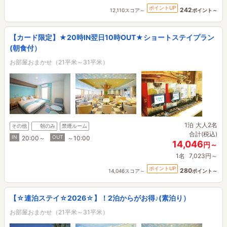
ポイントUP
242
12,110スコア～
ポイント～
【カード限定】★20時IN翌日10時OUT★ショートステイプラン
(朝食付）
お部屋おまかせ（21平米～31平米）
1泊
大人2名
その他
朝のみ
禁煙ルーム
合計(税込)
IN
OUT
20:00～
～10:00
14,046
円～
1名
7,023円～
ポイントUP
280
14,046スコア～
ポイント～
【☆連泊ステイ☆2026☆】！2泊からがお得♪(素泊り）
お部屋おまかせ（21平米～31平米）