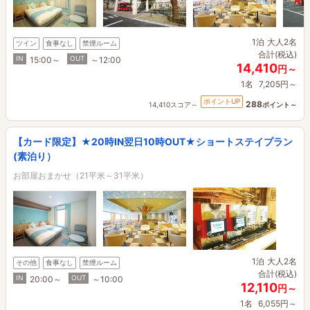
1泊
大人2名
ツイン
食事なし
禁煙ルーム
合計(税込)
IN
OUT
15:00～
～12:00
14,410
円～
1名
7,205円～
ポイントUP
288
14,410スコア～
ポイント～
【カード限定】★20時IN翌日10時OUT★ショートステイプラン
(素泊り）
お部屋おまかせ（21平米～31平米）
1泊
大人2名
その他
食事なし
禁煙ルーム
合計(税込)
IN
OUT
20:00～
～10:00
12,110
円～
1名
6,055円～