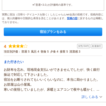
※｢普通=3.0｣が評価時の基準です。
実際に宿泊（日帰り･デイユースを除く）したじゃらんnet会員の投稿です。投稿内容に
は、個人的趣味や主観的な表現を含むことがあります。
投稿の掟
に反するものは掲載し
ておりません。
宿泊プランをみる
4
女性/50代
友達旅行
項目別評価：
部屋 5
風呂 4
朝食 5
夕食 4
接客 5
清潔感 3
また行きたい
お財布を忘れ、現地現金支払いができませんでしたが、快く銀行
振込で対応して下さいました。
宿泊をお断りされてもいいくらいなのに、本当に助かりました。
お部屋は山小屋風。
寒いの覚悟していましたが、床暖とエアコンで夜中も暖かく、寒
がりの友達も喜んでいました。
（投稿日：2026/01/26）
詳しくみる
コーヒーや紅茶など、好きな飲み物を好きな時間にお部屋に持っ
宿泊時期：
2026年01月宿泊 (友達旅行)
ていけるのも良かったです。