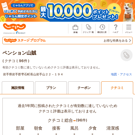
じゃらん
お得な特典をみる
ペンション山賊
(
クチコミ96件
)
有効クチコミ数に達していないためクチコミ評価は表示しておりません。
岩手県岩手郡雫石町長山岩手山２２－１９４
地図・アクセス
施設情報
プラン
クーポン
クチコミ
過去1年間に投稿されたクチコミが有効数に達していないため
クチコミ評価は表示しておりません
-
クチコミ総合
(96件)
部屋
朝食
接客
風呂
夕食
清潔感
-
-
-
-
-
-