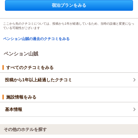
投稿者：
sugarさん
(女性/50代)
食事はとってもボリュームがあり、美味しかったです(*^^*)
宿泊プランをみる
宿泊プラン：
【ペンション山賊】スタンダード２食付プラン
トリプル
その上、スキー用の行動食までサービスしてくれ、感謝感謝で
朝・夕
す。
宿泊価格帯：
8,001～9,000円(大人一人あたり/税込)
温泉がないのが残念でしたが、すぐ近くの温泉の割引券を下さ
ここから先のクチコミについては、投稿から1年が経過しているため、当時の設備と変更になっ
ている可能性がございます
り、その温泉がとても良かったので問題なしです。
二泊三日、楽しく過ごせました。
ペンション山賊の過去のクチコミをみる
また利用したいと思います。
ありがとうございました。
ペンション山賊
すべてのクチコミをみる
投稿から1年以上経過したクチコミ
施設情報をみる
基本情報
その他のホテルを探す