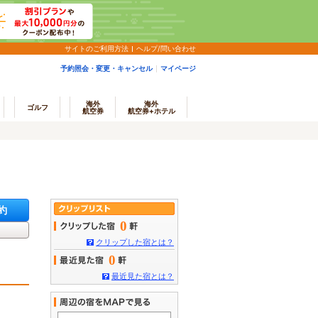
サイトのご利用方法
ヘルプ/問い合わせ
予約照会・変更・キャンセル
マイページ
海外
海外
ゴルフ
航空券
航空券+ホテル
約
0
クリップした宿とは？
0
最近見た宿とは？