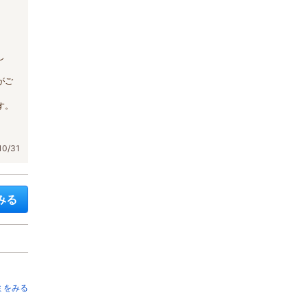
。
。
し
がご
す。
0/31
みる
ミをみる