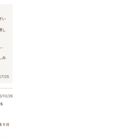
ざい
喫し
し、
しみ
7/25
/10/26
5
歩５分