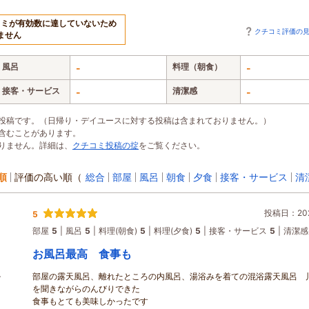
コミが有効数に達していないため
クチコミ評価の
ません
風呂
料理（朝食）
-
-
接客・サービス
清潔感
-
-
投稿です。（日帰り・デイユースに対する投稿は含まれておりません。）
含むことがあります。
りません。詳細は、
クチコミ投稿の掟
をご覧ください。
順
評価の高い順
（
総合
部屋
風呂
朝食
夕食
接客・サービス
清
投稿日：202
5
部屋
5
風呂
5
料理(朝食)
5
料理(夕食)
5
接客・サービス
5
清潔感
お風呂最高 食事も
部屋の露天風呂、離れたところの内風呂、湯浴みを着ての混浴露天風呂 
ン
を聞きながらのんびりできた
食事もとても美味しかったです