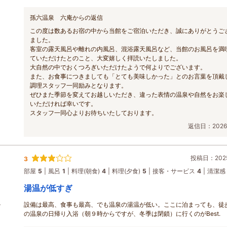
孫六温泉 六庵からの返信
この度は数あるお宿の中から当館をご宿泊いただき、誠にありがとうご
ました。
客室の露天風呂や離れの内風呂、混浴露天風呂など、当館のお風呂を満
ていただけたとのこと、大変嬉しく拝読いたしました。
大自然の中でおくつろぎいただけたようで何よりでございます。
また、お食事につきましても「とても美味しかった」とのお言葉を頂戴
調理スタッフ一同励みとなります。
ぜひまた季節を変えてお越しいただき、違った表情の温泉や自然をお楽
いただければ幸いです。
スタッフ一同心よりお待ちいたしております。
返信日：2026/
投稿日：2025
3
部屋
5
風呂
1
料理(朝食)
4
料理(夕食)
5
接客・サービス
4
清潔感
湯温が低すぎ
設備は最高、食事も最高、でも温泉の湯温が低い。ここに泊まっても、徒
ン
の温泉の日帰り入浴（朝９時からですが、冬季は閉鎖）に行くのがBest.