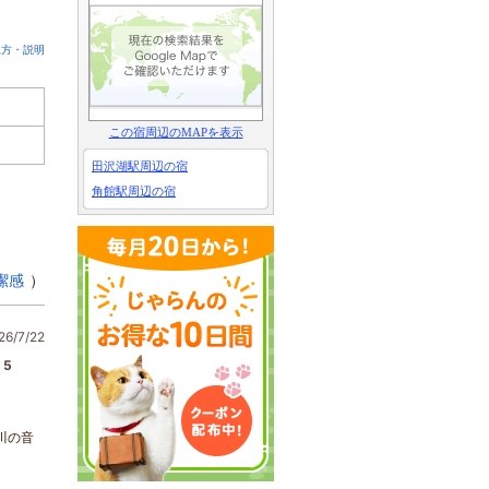
見方・説明
この宿周辺のMAPを表示
田沢湖駅周辺の宿
角館駅周辺の宿
潔感
）
6/7/22
5
川の音