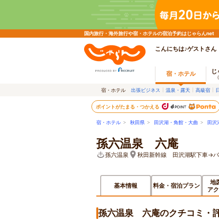
国内旅行・海外旅行や宿・ホテルの宿泊予約はじゃらんnet
こんにちは♪ゲストさん
じ
宿・ホテル
宿・ホテル
出張ビジネス
温泉・露天
高級宿
ポイントがたまる・つかえる
宿・ホテル
>
秋田県
>
田沢湖・角館・大曲
>
田沢
孫六温泉 六庵
孫六温泉
秋田新幹線 田沢湖駅下車→バ
地
基本情報
料金・宿泊プラン
アク
孫六温泉 六庵のクチコミ・