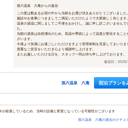
孫六温泉 六庵からの返信
この度は数あるお宿の中から当館をお選び頂きありがとうございました
施設やお食事につきましてご満足いただけたようで大変嬉しく存じます
温泉の湯温に関しましてご不便をおかけし、誠に申し訳ございませんで
た。
当館の源泉は自然湧出のため、気温や季節によって温度が変化すること
ざいます。
今後より快適にお過ごしいただけますよう管理体制を見直してまいりま
貴重なご意見をいただき心より感謝申し上げます。
またお越しいただける日を、スタッフ一同お待ち申し上げております。
返信日：2025/1
宿泊プランを
孫六温泉 六庵
年が経過しているため、当時の設備と変更になっている可能性がございます
孫六温泉 六庵の過去のクチコ