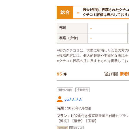
過去1年間に投稿されたクチ
-
総合
クチコミ評価は表示しており
部屋
-
料理（夕食）
-
※宿のクチコミは、実際に宿泊した会員の方の
※投稿内容には、個人的趣味や主観的な表現を
※クチコミ投稿の掟に反するものは掲載してお
95
[並び順]
新着
件
男性/70代
夫婦旅行
yuさんさん
時期
2026年7月宿泊
プラン
1泊2食付き個室露天風呂付離れプラ
【漣光】【瀬音】【玉響】
和洋室
朝・夕