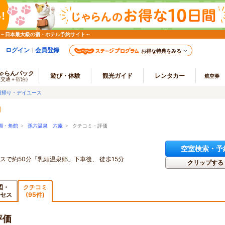
 ～日本最大級の宿・ホテル予約サイト～
ログイン
会員登録
お得な特典をみる
ゃらんパック
遊び・体験
観光ガイド
レンタカー
航空券
（交通＋宿泊）
日帰り・デイユース
湖・角館
>
孫六温泉 六庵
> クチコミ・評価
空室検索・予
スで約50分「乳頭温泉郷」下車後、 徒歩15分
クリップする
図・
クチコミ
セス
(95件)
評価