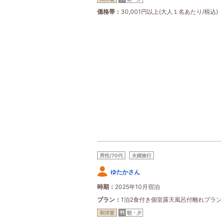
価格帯
30,001円以上(大人１名あたり/税込)
男性/70代
夫婦旅行
ゆたかさん
時期
2025年10月宿泊
プラン
1泊2食付き個室露天風呂付離れプラ
和洋室
朝・夕