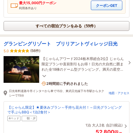
最大
15,000
円クーポン
クーポンGET
利用条件あり
すべての宿泊プランをみる（59件）
グランピングリゾート ブリリアントヴィレッジ日光
(56件)
5.0
【じゃらんアワード2024栃木県総合2位】じゃらん
限定プランや直前割引もお得！日光の大自然に囲ま
れた全18棟のドーム型グランピング。満天の星空と
地元食材BBQを満喫する極上のアウトドアリゾー
6名がこの宿を見ています
ト。
2時間前に予約されました
日光有料道路今市インターから車で15分、東武日光線下今市駅からタク
地図・アクセス
シーで15分
【じゃらん限定】★夏休みプラン～手持ち花火付！～日光グランピング
で手ぶらBBQ＜1泊2食付＞
4ベッド
朝・夕
1泊
大人2名
合計(税込)
52,800
円～