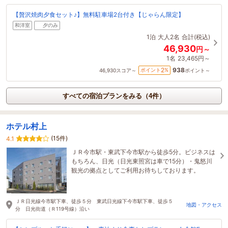
【贅沢焼肉夕食セット♪】無料駐車場2台付き【じゃらん限定】
和洋室
夕のみ
1泊
大人2名
合計(税込)
46,930
円～
1名
23,465円～
938
2
ポイント
%
46,930
スコア～
ポイント～
すべての宿泊プランをみる（4件）
ホテル村上
(15件)
4.1
ＪＲ今市駅・東武下今市駅から徒歩5分。ビジネスは
もちろん、日光（日光東照宮は車で15分）・鬼怒川
観光の拠点としてご利用お待ちしております。
ＪＲ日光線今市駅下車、徒歩５分 東武日光線下今市駅下車、徒歩５
地図・アクセス
分 日光街道（Ｒ119号線）沿い