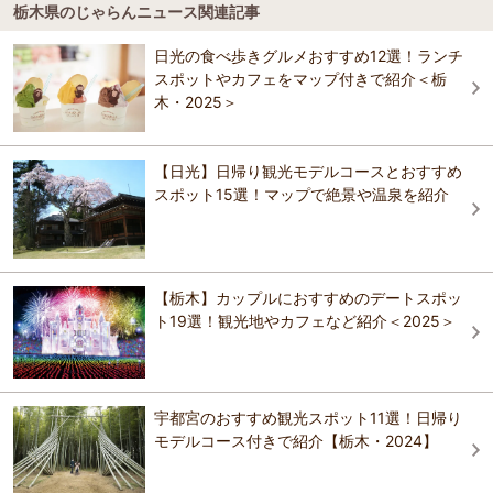
休暇村 日光湯元
栃木県のじゃらんニュース関連記事
奥日光 森のホテル
渡邊佐平商店
4.9
中禅寺湖
日光の食べ歩きグルメおすすめ12選！ランチ
日光パークロッジ東武駅前
奥日光 森のホテル
スポットやカフェをマップ付きで紹介＜栃
中禅寺金谷ホテル
おすすめの観光スポットガイドを見る
那須高原南ヶ丘牧場
木・2025＞
日光ステーションホテル Ⅱ番館
中禅寺金谷ホテル
日光金谷ホテル
【日光】日帰り観光モデルコースとおすすめ
日光湯元温泉 紫雲荘
スポット15選！マップで絶景や温泉を紹介
日光金谷ホテル
小槌の宿 鶴亀大吉
オーベルジュ ブエナビスタ
小槌の宿 鶴亀大吉
ホテルファミテック 日光駅前
【栃木】カップルにおすすめのデートスポッ
レストランメープル＆民宿 白樺
ト19選！観光地やカフェなど紹介＜2025＞
TAOYA日光霧降
TAOYA日光霧降
日光美食の宿 ポンドテェイル
日光美食の宿 ポンドテェイル
宇都宮のおすすめ観光スポット11選！日帰り
モデルコース付きで紹介【栃木・2024】
プティホテル セ・ボン