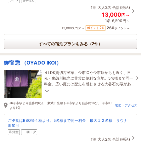
ツイン
食事なし
1泊
大人2名
合計(税込)
13,000
円～
1名
6,500円～
260
2
ポイント
%
13,000
スコア～
ポイント～
すべての宿泊プランをみる（2件）
御宿 憩 （OYADO IKOI）
４LDK貸切古民家。今市ICや今市駅からも近く、日
光・鬼怒川観光に非常に便利な立地。5名様まで同一
料金。広い庭には歴史を感じさせる大谷石の蔵があ
り、ゆっくりとした時間をお過ごしいただけます。
JR今市駅より徒歩約6分、 東武日光線下今市駅より徒歩約16分、 今市IC
地図・アクセス
より1分
ご夕食はBBQ等４種より、5名様まで同一料金 最大１２名様 サウナ
追加可
和洋室
朝・夕
1泊
大人2名
合計(税込)