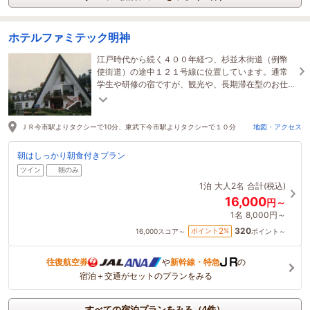
ホテルファミテック明神
江戸時代から続く４００年経つ、杉並木街道（例幣
使街道）の途中１２１号線に位置しています。通常
学生や研修の宿ですが、観光や、長期滞在型のお仕
事でもご利用頂けます。
ＪＲ今市駅よりタクシーで10分、東武下今市駅よりタクシーで１０分
地図・アクセス
朝はしっかり朝食付きプラン
ツイン
朝のみ
1泊
大人2名
合計(税込)
16,000
円～
1名
8,000円～
320
2
ポイント
%
16,000
スコア～
ポイント～
往復航空券
や
新幹線・特急
の
宿泊＋交通がセットのプランをみる
すべての宿泊プランをみる（4件）