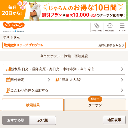
じゃらん
ゲスト
さん
お得な特典をみる
今市のホテル・旅館・宿泊施設
栃木県 日光・霧降高原・奥日光・中禅寺湖・今市 今市
日付未定
1部屋 大人2名
こだわり条件を追加する
検索結果
クーポン
地図表示
おすすめ順
安い順