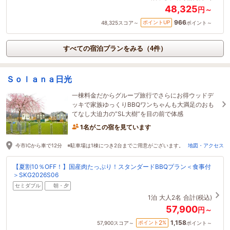
48,325
円～
966
ポイントUP
48,325
スコア～
ポイント～
すべての宿泊プランをみる（4件）
Ｓｏｌａｎａ日光
一棟料金だからグループ旅行でさらにお得ウッドデ
ッキで家族ゆっくりBBQワンちゃんも大満足のおも
てなし大迫力の”SL大樹”を目の前で体感
1名がこの宿を見ています
今市ICから車で12分 ※駐車場は1棟につき2台までご用意がございます。
地図・アクセス
【夏割10％OFF！】国産肉たっぷり！スタンダードBBQプラン＜食事付
＞SKG2026S06
セミダブル
朝・夕
1泊
大人2名
合計(税込)
57,900
円～
1,158
2
ポイント
%
57,900
スコア～
ポイント～