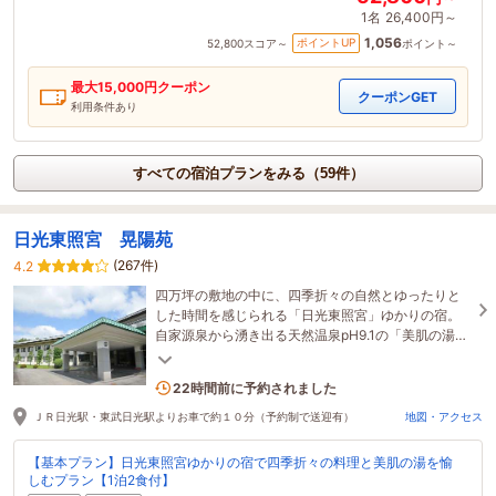
1名
26,400円～
1,056
ポイントUP
52,800
スコア～
ポイント～
最大
15,000
円クーポン
クーポンGET
利用条件あり
すべての宿泊プランをみる（59件）
日光東照宮 晃陽苑
(267件)
4.2
四万坪の敷地の中に、四季折々の自然とゆったりと
した時間を感じられる「日光東照宮」ゆかりの宿。
自家源泉から湧き出る天然温泉pH9.1の「美肌の湯」
と自慢の料理をお愉しみいただけます。
1名がこの宿を見ています
22時間前に予約されました
ＪＲ日光駅・東武日光駅よりお車で約１０分（予約制で送迎有）
地図・アクセス
【基本プラン】日光東照宮ゆかりの宿で四季折々の料理と美肌の湯を愉
しむプラン【1泊2食付】