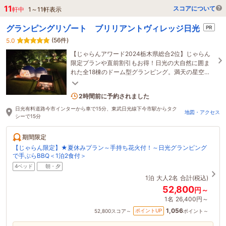
11
スコアについて
軒中
1
～
11
軒表示
グランピングリゾート ブリリアントヴィレッジ日光
PR
(56件)
5.0
【じゃらんアワード2024栃木県総合2位】じゃらん
限定プランや直前割引もお得！日光の大自然に囲ま
れた全18棟のドーム型グランピング。満天の星空と
地元食材BBQを満喫する極上のアウトドアリゾー
6名がこの宿を見ています
ト。
2時間前に予約されました
日光有料道路今市インターから車で15分、東武日光線下今市駅からタク
地図・アクセス
シーで15分
期間限定
【じゃらん限定】★夏休みプラン～手持ち花火付！～日光グランピング
で手ぶらBBQ＜1泊2食付＞
4ベッド
朝・夕
1泊
大人2名
合計(税込)
52,800
円～
1名
26,400円～
1,056
ポイントUP
52,800
スコア～
ポイント～