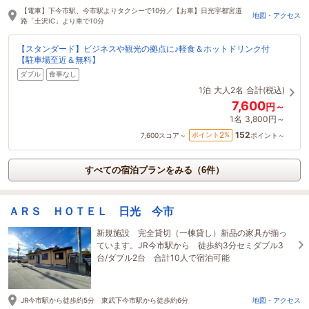
【電車】下今市駅、今市駅よりタクシーで10分／【お車】日光宇都宮道
地図・アクセス
路「土沢IC」より車で10分
【スタンダード】ビジネスや観光の拠点に♪軽食＆ホットドリンク付
【駐車場至近＆無料】
ダブル
食事なし
1泊
大人2名
合計(税込)
7,600
円～
1名
3,800円～
152
2
ポイント
%
7,600
スコア～
ポイント～
すべての宿泊プランをみる（6件）
ＡＲＳ ＨＯＴＥＬ 日光 今市
新規施設 完全貸切（一棟貸し）新品の家具が揃っ
ています。JR今市駅から 徒歩約3分セミダブル3
台/ダブル2台 合計10人で宿泊可能
JR今市駅から徒歩約5分 東武下今市駅から徒歩約6分
地図・アクセス