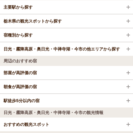
主要駅から探す
栃木県の観光スポットから探す
今市駅
宿種別から探す
下今市駅
日光東照宮
日光・霧降高原・奥日光・中禅寺湖・今市の他エリアから探す
下野大沢駅
那須どうぶつ王国
ビジネスホテル
周辺のおすすめ宿
大谷向駅
那須ハイランドパーク
旅館
日光・霧降高原
部屋が高評価の宿
大桑駅
東武ワールドスクウェア
格安ホテル
奥日光・中禅寺湖
日光ステーションホテルクラシック
朝食が高評価の宿
江戸ワンダーランド日光江戸村
日光ステーションホテルクラシック
駅徒歩5分以内の宿
露天・半露天風呂付の宿 日光 ワンモアタイム
那須ガーデンアウトレット
日光・霧降高原・奥日光・中禅寺湖・今市の観光情報
日光ステーションホテルクラシック
露天・半露天風呂付の宿 日光 ワンモアタイム
那須高原りんどう湖ファミリー牧場
休暇村 日光湯元
おすすめの観光スポット
ホテルファミテック 日光駅前
華厳滝