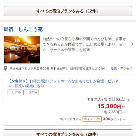
すべての宿泊プランをみる（12件）
民宿 しんこう苑
自然の中の心安らぐ和の空間でのんびり過ごす事が
できるあったか民宿です。広い武道場もあり、ゼ
ミ・サークル合宿等にも最適
JR日光線下野大沢駅徒歩20分(無料送迎有)、日光宇都宮道路大沢IC1分
地図・アクセス
【夕食付き】お得に宿泊♪アットホームなおもてなしが自慢！ビジネ
ス・観光の拠点にも◎
トリプル
夕のみ
1泊
大人2名
合計(税込)
15,300
円～
1名
7,650円～
306
2
ポイント
%
15,300
スコア～
ポイント～
すべての宿泊プランをみる（28件）