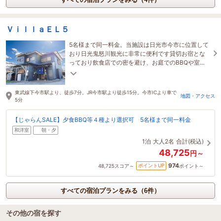
ＶｉｌｌａＥＬ５
5名様まで同一料金。当施設は日光市今市に位置して
おり日光鬼怒川観光に非常に便利です貸切お宿とな
っており飲食店での密を避け、お庭でのBBQや室内
でのしゃぶしゃぶ、五右衛門風呂もお楽しみいただ
けます
東武線下今市駅より、徒歩7分。JR今市駅より徒歩15分。今市ICより車で
地図・アクセス
5分
【じゃらんSALE】夕食BBQ等４種より選択可 5名様まで同一料金
和洋室
朝・夕
1泊
大人2名
合計(税込)
48,725
円～
974
ポイントUP
48,725
スコア～
ポイント～
すべての宿泊プランをみる（6件）
その他の宿を探す