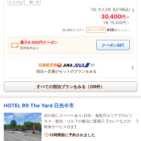
トリプル
朝・夕
1泊
大人2名
合計(税込)
30,400
円～
1名
15,200円～
608
ポイントUP
30,400
スコア～
ポイント～
最大
4,000
円クーポン
クーポンGET
利用条件あり
往復航空券
の
宿泊＋交通がセットのプランをみる
すべての宿泊プランをみる（108件）
HOTEL R9 The Yard 日光今市
目の前にスーパーあり♪日光・鬼怒川エリアでのビジ
ネス・観光・ゴルフの拠点に最適◎【カレーなどの
軽食サービス付き】
12時間前に予約されました