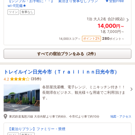
【シンプル・お手軽に・・】 素泊まり食事なしプラン ★全館Free
wi-fi完備★
ツイン
食事なし
1泊
大人2名
合計(税込)
14,000
円～
1名
7,000円～
280
2
ポイント
%
14,000
スコア～
ポイント～
すべての宿泊プランをみる（2件）
トレイルイン日光今市（Ｔｒａｉｌｉｎｎ日光今市）
(35件)
4.2
各部屋洗濯機、電子レンジ、ミニキッチン付き！！
長期滞在ビジネス、観光様々な用途でご利用頂けま
す。
東武鉄道鬼怒川線 大谷向駅より車で約6分、今市ICより車で約10分
地図・アクセス
【素泊りプラン】ファミリー・禁煙