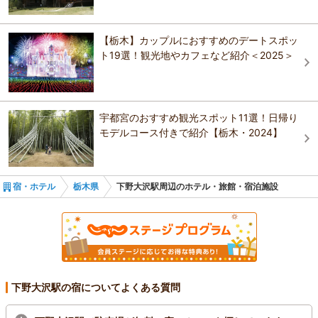
オーベルジュ ブエナビスタ
小槌の宿 鶴亀大吉
ホテルファミテック 日光駅前
【栃木】カップルにおすすめのデートスポッ
レストランメープル＆民宿 白樺
ト19選！観光地やカフェなど紹介＜2025＞
TAOYA日光霧降
TAOYA日光霧降
日光美食の宿 ポンドテェイル
日光美食の宿 ポンドテェイル
宇都宮のおすすめ観光スポット11選！日帰り
モデルコース付きで紹介【栃木・2024】
プティホテル セ・ボン
宿・ホテル
栃木県
下野大沢駅周辺のホテル・旅館・宿泊施設
下野大沢駅の宿についてよくある質問