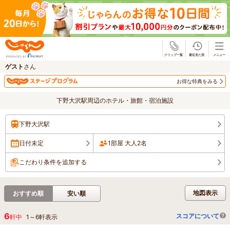
じゃらん
ゲスト
さん
お得な特典をみる
下野大沢駅周辺のホテル・旅館・宿泊施設
下野大沢駅
日付未定
1部屋 大人2名
こだわり条件を追加する
地図表示
おすすめ順
安い順
6
スコアについて
軒中
1
～
6
軒表示