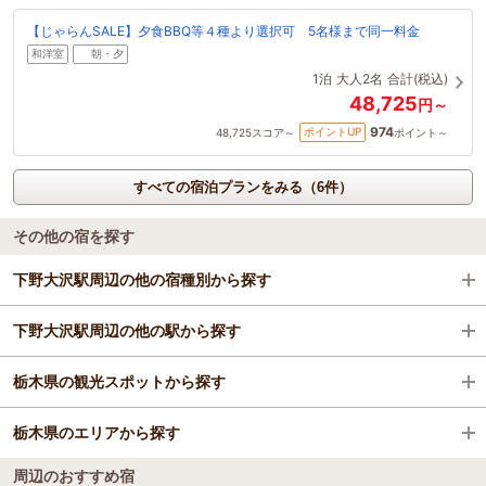
【じゃらんSALE】夕食BBQ等４種より選択可 5名様まで同一料金
和洋室
朝・夕
1泊
大人2名
合計(税込)
48,725
円～
974
ポイントUP
48,725
スコア～
ポイント～
すべての宿泊プランをみる（6件）
その他の宿を探す
下野大沢駅周辺の他の宿種別から探す
下野大沢駅周辺の他の駅から探す
旅館
栃木県の観光スポットから探す
日光駅
栃木県のエリアから探す
今市駅
日光東照宮
周辺のおすすめ宿
下今市駅
那須どうぶつ王国
宇都宮・さくら