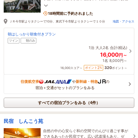
事でもご利用頂けます。
18時間前に予約されました
ＪＲ今市駅よりタクシーで10分、東武下今市駅よりタクシーで１０分
地図・アクセス
朝はしっかり朝食付きプラン
ツイン
朝のみ
1泊
大人2名
合計(税込)
16,000
円～
1名
8,000円～
320
2
ポイント
%
16,000
スコア～
ポイント～
往復航空券
や
新幹線・特急
の
宿泊＋交通がセットのプランをみる
すべての宿泊プランをみる（4件）
民宿 しんこう苑
自然の中の心安らぐ和の空間でのんびり過ごす事が
できるあったか民宿です。広い武道場もあり、ゼ