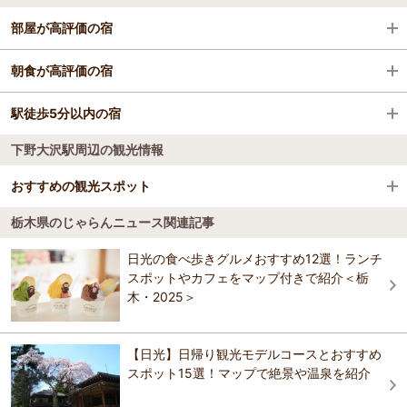
部屋が高評価の宿
東武日光駅
那須ハイランドパーク
日光・霧降高原・奥日光・中禅寺湖・今市
日光ステーションホテルクラシック
朝食が高評価の宿
大谷向駅
東武ワールドスクウェア
那須・板室
日光ステーションホテルクラシック
駅徒歩5分以内の宿
露天・半露天風呂付の宿 日光 ワンモアタイム
大桑駅
江戸ワンダーランド日光江戸村
佐野・小山・足利・鹿沼
下野大沢駅周辺の観光情報
日光ステーションホテルクラシック
露天・半露天風呂付の宿 日光 ワンモアタイム
間藤駅
那須ガーデンアウトレット
鬼怒川・川治・湯西川・川俣
休暇村 日光湯元
おすすめの観光スポット
ホテルファミテック 日光駅前
那須高原りんどう湖ファミリー牧場
塩原・矢板・大田原・西那須野
休暇村 日光湯元
栃木県のじゃらんニュース関連記事
奥日光 森のホテル
湯滝
4.4
華厳滝
馬頭・茂木・益子・真岡
日光の食べ歩きグルメおすすめ12選！ランチ
日光パークロッジ東武駅前
奥日光 森のホテル
湯ノ湖の水が三岳熔岩流の高さ６0メートルの岩壁を流れ落ち、湯川と
スポットやカフェをマップ付きで紹介＜栃
中禅寺金谷ホテル
なって戦場ヶ原を流れる。 【規模】落差60ｍ／巾20ｍ全長110ｍ
中禅寺湖
木・2025＞
日光ステーションホテル Ⅱ番館
おすすめの観光スポットガイドを見る
中禅寺金谷ホテル
日光金谷ホテル
那須高原南ヶ丘牧場
【日光】日帰り観光モデルコースとおすすめ
日光湯元温泉 紫雲荘
スポット15選！マップで絶景や温泉を紹介
日光金谷ホテル
小槌の宿 鶴亀大吉