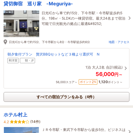
貸切御宿 巡り家 -Meguriya-
日光ICから車で約15分、下今市駅・今市駅徒歩約5
分。198㎡・5LDKの一棟貸切宿。最大24名まで宿泊
可能で日光観光の拠点に最適&#8252;
日光ICから車で約15分、下今市駅から8分・今市駅徒歩約6分
地図・アクセス
朝夕食付プラン 贅沢BBQセットなど３種より選択可 N
和洋室
朝・夕
1泊
大人2名
合計(税込)
56,000
円～
1,120
2
ポイント
%
56,000
スコア～
ポイント～
すべての宿泊プランをみる（4件）
ホテル村上
(14件)
4.2
ＪＲ今市駅・東武下今市駅から徒歩5分。ビジネスは