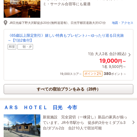
ミ・サークル合宿等にも最適
JR日光線下野大沢駅徒歩20分(無料送迎有)、日光宇都宮道路大沢IC1分
地図・アクセス
《65歳以上限定割引》嬉しい特典もプレゼント♪～ゆったり巡る日光旅
～【1泊2食付】
和室
朝・夕
1泊
大人2名
合計(税込)
19,000
円～
1名
9,500円～
380
2
ポイント
%
19,000
スコア～
ポイント～
すべての宿泊プランをみる（28件）
ＡＲＳ ＨＯＴＥＬ 日光 今市
新規施設 完全貸切（一棟貸し）新品の家具が揃っ
ています。JR今市駅から 徒歩約3分セミダブル3
台/ダブル2台 合計10人で宿泊可能