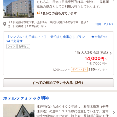
もちろん、日光（日光東照宮は車で15分）・鬼怒川
観光の拠点としてご利用お待ちしております。
1名がこの宿を見ています
12時間前に予約されました
ＪＲ日光線今市駅下車、徒歩５分 東武日光線下今市駅下車、徒歩５
地図・アクセス
分 日光街道（Ｒ119号線）沿い
【シンプル・お手軽に・・】 素泊まり食事なしプラン ★全館Free
wi-fi完備★
ツイン
食事なし
1泊
大人2名
合計(税込)
14,000
円～
1名
7,000円～
280
2
ポイント
%
14,000
スコア～
ポイント～
すべての宿泊プランをみる（2件）
ホテルファミテック明神
江戸時代から続く４００年経つ、杉並木街道（例幣
使街道）の途中１２１号線に位置しています。通常
学生や研修の宿ですが、観光や、長期滞在型のお仕