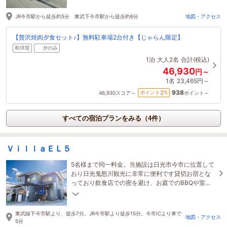
JR今市駅から徒歩約5分 東武下今市駅から徒歩約6分
地図・アクセス
【贅沢焼肉夕食セット♪】無料駐車場2台付き【じゃらん限定】
和洋室
夕のみ
1泊
大人2名
合計(税込)
46,930
円～
1名
23,465円～
938
2
ポイント
%
46,930
スコア～
ポイント～
すべての宿泊プランをみる（4件）
ＶｉｌｌａＥＬ５
5名様まで同一料金。当施設は日光市今市に位置して
おり日光鬼怒川観光に非常に便利です貸切お宿とな
っており飲食店での密を避け、お庭でのBBQや室内
でのしゃぶしゃぶ、五右衛門風呂もお楽しみいただ
けます
東武線下今市駅より、徒歩7分。JR今市駅より徒歩15分。今市ICより車で
地図・アクセス
5分