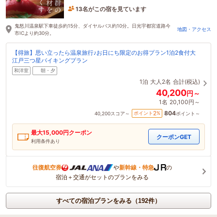
13名がこの宿を見ています
24分前に予約されました
鬼怒川温泉駅下車徒歩約15分、ダイヤルバス約10分。日光宇都宮道路今
地図・アクセス
市ICより約30分。
【得旅】思い立ったら温泉旅行♪お日にち限定のお得プラン1泊2食付大
江戸三つ星バイキングプラン
和洋室
朝・夕
1泊
大人2名
合計(税込)
40,200
円～
1名
20,100円～
804
2
ポイント
%
40,200
スコア～
ポイント～
最大
15,000
円クーポン
クーポンGET
利用条件あり
往復航空券
や
新幹線・特急
の
宿泊＋交通がセットのプランをみる
すべての宿泊プランをみる（192件）