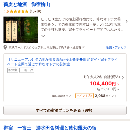
蕎麦と地酒 御宿檜山
(157件)
4.9
たった３室だけの極上隠れ宿にて、粋なオトナの蕎
麦呑みを。旬の蕎麦前で先ずは一献。〆には打ち立
ての手打ち蕎麦。完全プライベート空間でおふたり
だけの心地よいひと時をお過ごしください。
東武ワールドスクウェア駅よりお車にて約７分（送迎有り）
地図・アクセス
【リニューアル】旬の地産美食逸品×極上蕎麦◆限定３室・完全プライ
ベート空間で過ごす粋なオトナの贅沢旅
和洋室
朝・夕
1泊
大人2名
合計(税込)
104,400
円～
1名
52,200円～
2,088
2
ポイント
%
104,400
スコア～
ポイント～
すべての宿泊プランをみる（9件）
御宿 一富士 湧水田舎料理と貸切露天の宿