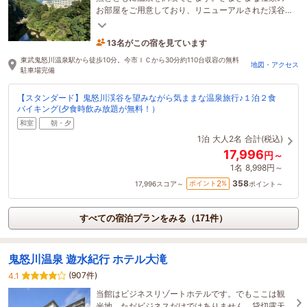
お部屋をご用意しており、リニューアルされた渓谷
側の和洋室や露天風呂付きの和室がおすすめ！
13名がこの宿を見ています
37分前に予約されました
東武鬼怒川温泉駅から徒歩10分。今市ＩＣから30分約110台収容の無料
地図・アクセス
駐車場完備
【スタンダード】鬼怒川渓谷を望みながら気ままな温泉旅行♪１泊２食
バイキング(夕食時飲み放題が無料！）
和室
朝・夕
1泊
大人2名
合計(税込)
17,996
円～
1名
8,998円～
358
2
ポイント
%
17,996
スコア～
ポイント～
すべての宿泊プランをみる（171件）
鬼怒川温泉 遊水紀行 ホテル大滝
(907件)
4.1
当館はビジネスリゾートホテルです。でもここは観
光地。ただビジネスだけではありません。貸切露天