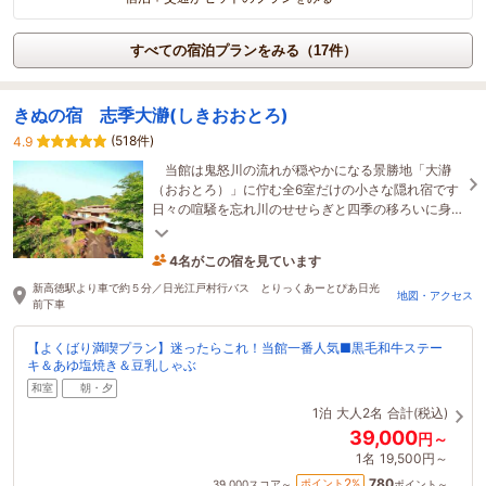
すべての宿泊プランをみる（17件）
きぬの宿 志季大瀞(しきおおとろ)
(518件)
4.9
当館は鬼怒川の流れが穏やかになる景勝地「大瀞
（おおとろ）」に佇む全6室だけの小さな隠れ宿です
日々の喧騒を忘れ川のせせらぎと四季の移ろいに身
をゆだねる贅沢なひとときをお過ごしください。
4名がこの宿を見ています
28分前に予約されました
新高徳駅より車で約５分／日光江戸村行バス とりっくあーとぴあ日光
地図・アクセス
前下車
【よくばり満喫プラン】迷ったらこれ！当館一番人気■黒毛和牛ステー
キ＆あゆ塩焼き＆豆乳しゃぶ
和室
朝・夕
1泊
大人2名
合計(税込)
39,000
円～
1名
19,500円～
780
2
ポイント
%
39,000
スコア～
ポイント～