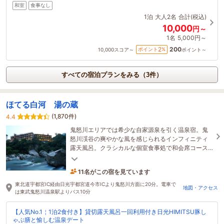
和室
食事なし
1泊
大人2名
合計(税込)
10,000
円～
1名
5,000円～
200
2
ポイント
%
10,000
スコア～
ポイント～
すべての宿泊プランをみる（3件）
ほてる白河 湯の蔵
(1,870件)
4.4
鬼怒川エリアでは希少な自家源泉を引く温泉宿。鬼
怒川渓谷の爽やかな風を感じられるインフィニティ
露天風呂。クラシカルな個室食事処で和会席コース
をごゆっくりとお愉しみください☆
11名がこの宿を見ています
4時間前に予約されました
東北道宇都宮IC経由日光宇都宮道今市ICより鬼怒川方面に20分。電車で
地図・アクセス
は東武鬼怒川温泉駅よりバス10分
【人気No.1￤1泊2食付き】貸切露天風呂一回利用付き日光HIMITSU豚し
ゃぶ膳と愉しむ温泉デート