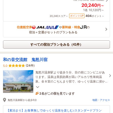
20,240
円～
1名
10,120円～
404
ポイントUP
20,240
スコア～
ポイント～
往復航空券
や
新幹線・特急
の
宿泊＋交通がセットのプランをみる
すべての宿泊プランをみる（41件）
和の音交流館 鬼怒川宿
(24件)
5.0
鬼怒川温泉駅より徒歩５分、目の前にコンビニがあ
ります。温泉は美肌効果が高いアルカリ性単純温
泉。全８室のこぢんまり宿で、ゆっくり温泉に浸か
れます♪22時までチェックインＯＫ！
2名がこの宿を見ています
11時間前に予約されました
鬼怒川温泉駅から徒歩5分
地図・アクセス
【素泊まり】お食事無しでゆっくり温泉を楽しむ♪スタンダードプラン