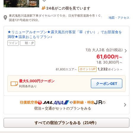
24名がこの宿を見ています
たった今予約されました
東武鬼怒川温泉駅下車ダイヤルバスで５分。日光宇都宮道路今市ＩＣ、
地図・アクセス
国道121号経由で25分。
★リニューアルオープン★露天風呂付客室「翠（すい）」でお部屋食を
満喫★温泉おこもりプラン♪
ツイン
朝・夕
1泊
大人2名
合計(税込)
61,600
円～
1名
30,800円～
1,232
ポイントUP
61,600
スコア～
ポイント～
最大
5,000
円クーポン
クーポンGET
利用条件あり
往復航空券
や
新幹線・特急
の
宿泊＋交通がセットのプランをみる
すべての宿泊プランをみる（214件）