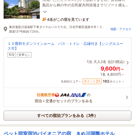
風呂から林の中の古民家共同浴場までリゾート感も
満載。
4名がこの宿を見ています
1時間前に予約されました
東武鬼怒川温泉駅下車ダイヤルバスで５分。日光宇都宮道路今市ＩＣ、
地図・アクセス
国道121号経由で25分。
１０畳和モダンツインルーム バス・トイレ・広縁付き【シングルユー
ス可】
和室
食事なし
1泊
大人2名
合計(税込)
9,600
円～
1名
4,800円～
192
2
ポイント
%
9,600
スコア～
ポイント～
往復航空券
の
宿泊＋交通がセットのプランをみる
すべての宿泊プランをみる（3件）
ペット同室宿泊パイオニアの宿 きぬ川国際ホテル