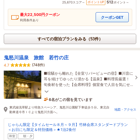
512
ポイントUP
25,670
スコア～
ポイント～
最大
22,500
円クーポン
クーポンGET
利用条件あり
すべての宿泊プランをみる（53件）
鬼怒川温泉 旅館 若竹の庄
(748件)
4.7
■喧騒から離れた【全室リバービューの宿】■川音に
耳を傾けてゆったり浸かる【温泉】■料理長厳選！
旬食材を使った【会席料理】個室食で人目を気にせ
ず堪能。穏やかに流れるくつろぎの時間を心ゆくま
で。
6名がこの宿を見ています
1時間前に予約されました
東武線浅草駅より特急スペーシア、鬼怒川公園駅下車徒歩５分。東北自
地図・アクセス
動車道今市ＩＣより鬼怒川方面へ。
じゃらん限定【タイムセール８月～９月】竹林会席スタンダードプラン
＜お日にち限定＆特別価格＞★1泊2食付
和室
朝・夕