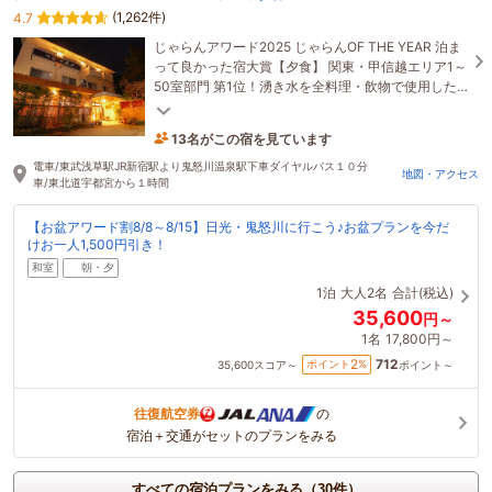
(1,262件)
4.7
じゃらんアワード2025 じゃらんOF THE YEAR 泊ま
って良かった宿大賞【夕食】 関東・甲信越エリア1～
50室部門 第1位！湧き水を全料理・飲物で使用した
田舎料理に舌鼓！手作りの麦麹、米麹の味噌汁は絶
品♪
13名がこの宿を見ています
20分前に予約されました
電車/東武浅草駅JR新宿駅より鬼怒川温泉駅下車ダイヤルバス１０分
地図・アクセス
車/東北道宇都宮から１時間
【お盆アワード割8/8～8/15】日光・鬼怒川に行こう♪お盆プランを今だ
けお一人1,500円引き！
和室
朝・夕
1泊
大人2名
合計(税込)
35,600
円～
1名
17,800円～
712
2
ポイント
%
35,600
スコア～
ポイント～
往復航空券
の
宿泊＋交通がセットのプランをみる
すべての宿泊プランをみる（30件）