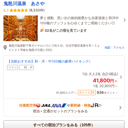
鬼怒川温泉 あさや
(8,330件)
4.7
夢と感動、思い出の旅効能豊かな自家源泉と和洋中
100種のブッフェを心ゆくまでご堪能ください◎
32名がこの宿を見ています
32分前に予約されました
鬼怒川温泉駅下車ダイヤルバスにて約５分。日光宇都宮道路今市ＩＣよ
地図・アクセス
り１２１号線を鬼怒川方面に25分。
【当館おすすめ】和・洋・中100種の豪華バイキング♪
ツイン
朝・夕
1泊
大人2名
合計(税込)
41,800
円～
1名
20,900円～
836
2
ポイント
%
41,800
スコア～
ポイント～
往復航空券
や
新幹線・特急
の
宿泊＋交通がセットのプランをみる
すべての宿泊プランをみる（105件）