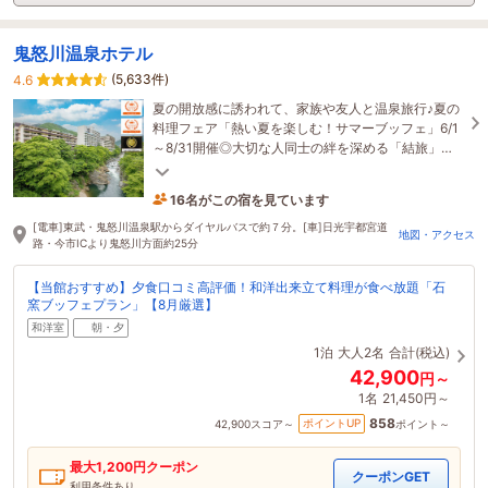
鬼怒川温泉ホテル
(5,633件)
4.6
夏の開放感に誘われて、家族や友人と温泉旅行♪夏の
料理フェア「熱い夏を楽しむ！サマーブッフェ」6/1
～8/31開催◎大切な人同士の絆を深める「結旅」の
宿で思い出のひとときをお過ごしください
16名がこの宿を見ています
たった今予約されました
[電車]東武・鬼怒川温泉駅からダイヤルバスで約７分。[車]日光宇都宮道
地図・アクセス
路・今市ICより鬼怒川方面約25分
【当館おすすめ】夕食口コミ高評価！和洋出来立て料理が食べ放題「石
窯ブッフェプラン」【8月厳選】
和洋室
朝・夕
1泊
大人2名
合計(税込)
42,900
円～
1名
21,450円～
858
ポイントUP
42,900
スコア～
ポイント～
最大
1,200
円クーポン
クーポンGET
利用条件あり