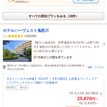
利用条件あり
すべての宿泊プランをみる（18件）
ホテルハーヴェスト鬼怒川
(1,603件)
4.5
【駅から徒歩5分、世界遺産日光の社寺へは車で30
分】鬼怒川の渓谷沿いに佇むリゾートホテル。ホテ
ルの前をSLが通ります。
10名がこの宿を見ています
たった今予約されました
東武ﾜｰﾙﾄﾞｽｸｳｪｱ駅から徒歩約5分。東北自動車道宇都宮‐日光有料道路‐今
地図・アクセス
市ICから約20分。
【チェーンホテル特集】15%OFF！【平日限定】お部屋をワンランクア
ップ♪デラックスタイプ確約！1泊朝食付
和洋室
朝のみ
1泊
大人2名
合計(税込)
25,670
円～
1名
12,835円～