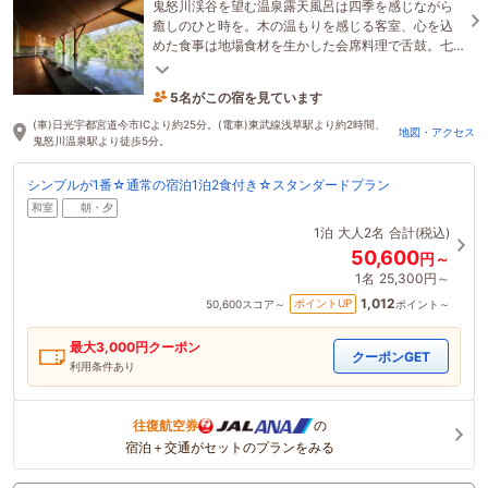
鬼怒川渓谷を望む温泉露天風呂は四季を感じながら
癒しのひと時を。木の温もりを感じる客室、心を込
めた食事は地場食材を生かした会席料理で舌鼓。七
重八重で心をほぐすひと時を。
5名がこの宿を見ています
3時間前に予約されました
(車)日光宇都宮道今市ICより約25分。(電車)東武線浅草駅より約2時間、
地図・アクセス
鬼怒川温泉駅より徒歩5分。
シンプルが1番☆通常の宿泊1泊2食付き☆スタンダードプラン
和室
朝・夕
1泊
大人2名
合計(税込)
50,600
円～
1名
25,300円～
1,012
ポイントUP
50,600
スコア～
ポイント～
最大
3,000
円クーポン
クーポンGET
利用条件あり
往復航空券
の
宿泊＋交通がセットのプランをみる