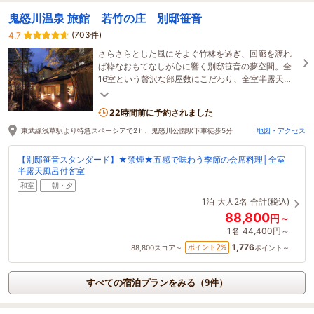
鬼怒川温泉 旅館 若竹の庄 別邸笹音
(703件)
4.7
さらさらとした風にそよぐ竹林を過ぎ、回廊を渡れ
ば粋なおもてなしが心に響く別邸笹音の夢空間。全
16室という贅沢な部屋数にこだわり、全室半露天付
きの客室にこだわり、鬼怒川の眺望にもこだわりま
した。
22時間前に予約されました
東武線浅草駅より特急スペーシアで2ｈ、鬼怒川公園駅下車徒歩5分
地図・アクセス
【別邸笹音スタンダード】★禁煙★五感で味わう季節の会席料理│全室
半露天風呂付客室
和室
朝・夕
1泊
大人2名
合計(税込)
88,800
円～
1名
44,400円～
1,776
2
ポイント
%
88,800
スコア～
ポイント～
すべての宿泊プランをみる（9件）