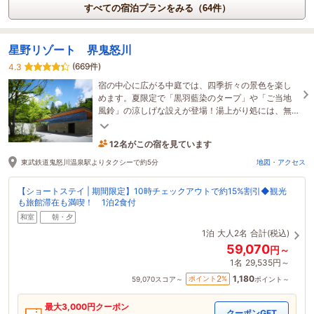
すべての宿泊プランをみる（64件）
星野リゾート 界鬼怒川
(669件)
4.3
宿の中心に広がる中庭では、四季折々の景色を楽し
めます。夏限定で「黒羽藍染のタープ」や「ご当地
風鈴」の涼しげな設えが登場！湯上がり処には、無
料のアイスキャンディーもご用意しております。
12名がこの宿を見ています
2時間前に予約されました
東武鉄道鬼怒川温泉駅よりタクシーで約5分
地図・アクセス
【ショートステイ | 期間限定】10時チェックアウトで約15%割引◆観光
も旅館滞在も満喫！ 1泊2食付
和室
朝・夕
1泊
大人2名
合計(税込)
59,070
円～
1名
29,535円～
1,180
2
ポイント
%
59,070
スコア～
ポイント～
最大
3,000
円クーポン
クーポンGET