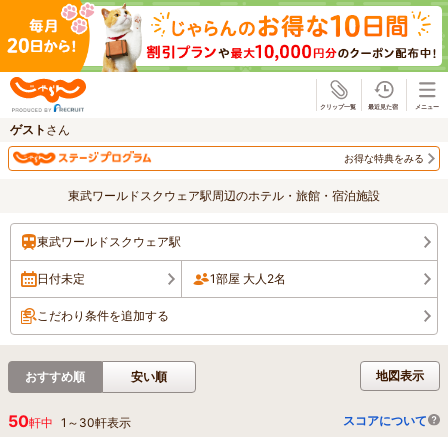
じゃらん
ゲスト
さん
お得な特典をみる
東武ワールドスクウェア駅周辺のホテル・旅館・宿泊施設
東武ワールドスクウェア駅
日付未定
1部屋 大人2名
こだわり条件を追加する
地図表示
おすすめ順
安い順
50
スコアについて
軒中
1
～
30
軒表示