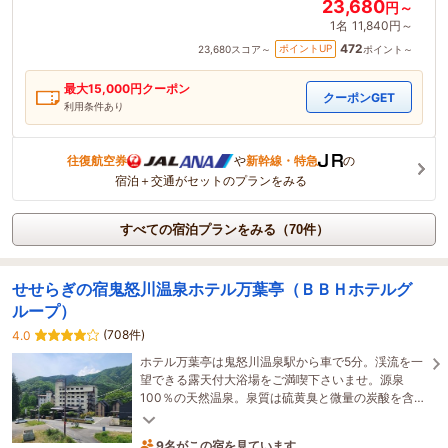
23,680
円～
1名
11,840円～
472
ポイントUP
23,680
スコア～
ポイント～
最大
15,000
円クーポン
クーポンGET
利用条件あり
往復航空券
や
新幹線・特急
の
宿泊＋交通がセットのプランをみる
すべての宿泊プランをみる（70件）
せせらぎの宿鬼怒川温泉ホテル万葉亭（ＢＢＨホテルグ
ループ）
(708件)
4.0
ホテル万葉亭は鬼怒川温泉駅から車で5分。渓流を一
望できる露天付大浴場をご満喫下さいませ。源泉
100％の天然温泉。泉質は硫黄臭と微量の炭酸を含ん
だPH9.1の強アルカリ泉。温泉効果を肌で実感できま
す！
9名がこの宿を見ています