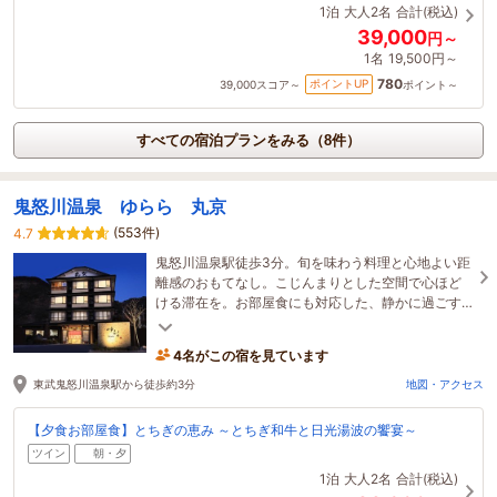
1泊
大人2名
合計(税込)
39,000
円～
1名
19,500円～
780
ポイントUP
39,000
スコア～
ポイント～
すべての宿泊プランをみる（8件）
鬼怒川温泉 ゆらら 丸京
(553件)
4.7
鬼怒川温泉駅徒歩3分。旬を味わう料理と心地よい距
離感のおもてなし。こじんまりとした空間で心ほど
ける滞在を。お部屋食にも対応した、静かに過ごす
大人のための宿。
4名がこの宿を見ています
東武鬼怒川温泉駅から徒歩約3分
地図・アクセス
【夕食お部屋食】とちぎの恵み ～とちぎ和牛と日光湯波の饗宴～
ツイン
朝・夕
1泊
大人2名
合計(税込)