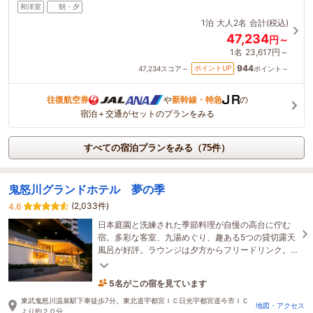
和洋室
朝・夕
1泊
大人2名
合計(税込)
47,234
円～
1名
23,617円～
944
ポイントUP
47,234
スコア～
ポイント～
往復航空券
や
新幹線・特急
の
宿泊＋交通がセットのプランをみる
すべての宿泊プランをみる（75件）
鬼怒川グランドホテル 夢の季
(2,033件)
4.6
日本庭園と洗練された季節料理が自慢の高台に佇む
宿。多彩な客室、九湯めぐり、趣ある5つの貸切露天
風呂が好評。ラウンジは夕方からフリードリンク。
喧騒を離れ穏やかなひと季（とき）を―。
5名がこの宿を見ています
6時間前に予約されました
東武鬼怒川温泉駅下車徒歩7分。東北道宇都宮ＩＣ日光宇都宮道今市ＩＣ
地図・アクセス
より約２０分。