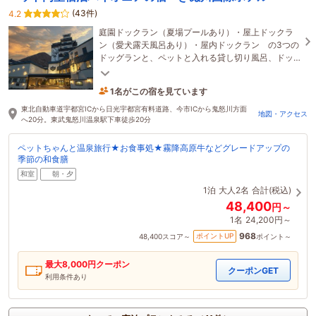
(43件)
4.2
庭園ドックラン（夏場プールあり）・屋上ドックラ
ン（愛犬露天風呂あり）・屋内ドックラン の3つの
ドッグランと、ペットと入れる貸し切り風呂、ドッ
クラン付特別室は愛犬・愛猫に最高！
1名がこの宿を見ています
22分前に予約されました
東北自動車道宇都宮ICから日光宇都宮有料道路、今市ICから鬼怒川方面
地図・アクセス
へ20分。東武鬼怒川温泉駅下車徒歩20分
ペットちゃんと温泉旅行★お食事処★霧降高原牛などグレードアップの
季節の和食膳
和室
朝・夕
1泊
大人2名
合計(税込)
48,400
円～
1名
24,200円～
968
ポイントUP
48,400
スコア～
ポイント～
最大
8,000
円クーポン
クーポンGET
利用条件あり