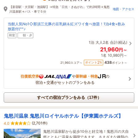
35分前に予約されました
【新宿駅・大宮駅・池袋駅】→特急「日光・きぬがわ」で約2時間→鬼怒
地図・アクセス
川温泉駅→バス・車で５分
当館人気No1◇那須三元豚の豆乳鍋＆紅ズワイ食べ放題！1泊4食+飲み
放題付(^^♪
和室
朝・夕
1泊
大人2名
合計(税込)
21,960
円～
1名
10,980円～
438
2
ポイント
%
21,960
スコア～
ポイント～
往復航空券
や
新幹線・特急
の
宿泊＋交通がセットのプランをみる
すべての宿泊プランをみる（17件）
鬼怒川温泉 鬼怒川ロイヤルホテル【伊東園ホテルズ】
(2,701件)
4.0
鬼怒川温泉駅から徒歩10分と好立地！鬼怒川の大自
然とともに温泉を満喫できます。さまざまな種類の