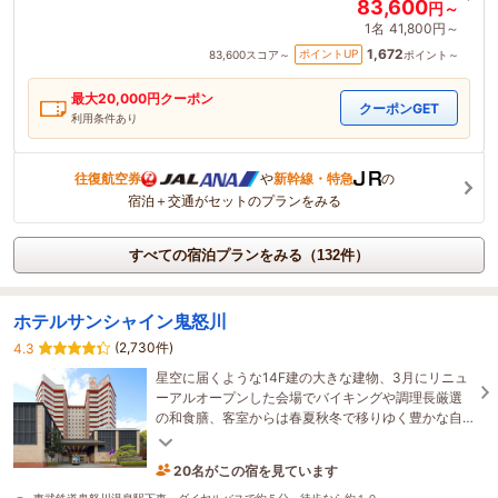
83,600
円～
1名
41,800円～
1,672
ポイントUP
83,600
スコア～
ポイント～
最大
20,000
円クーポン
クーポンGET
利用条件あり
往復航空券
や
新幹線・特急
の
宿泊＋交通がセットのプランをみる
すべての宿泊プランをみる（132件）
ホテルサンシャイン鬼怒川
(2,730件)
4.3
星空に届くような14F建の大きな建物、3月にリニュ
ーアルオープンした会場でバイキングや調理長厳選
の和食膳、客室からは春夏秋冬で移りゆく豊かな自
然の渓谷美が楽しめます。寛ぎのひと時をお過ごし
下さい。
20名がこの宿を見ています
たった今予約されました
東武鉄道鬼怒川温泉駅下車、ダイヤルバスで約５分、徒歩なら約１０