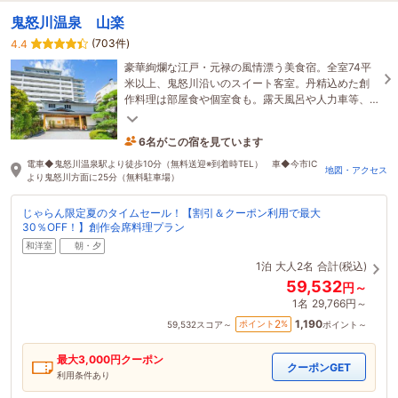
鬼怒川温泉 山楽
(703件)
4.4
豪華絢爛な江戸・元禄の風情漂う美食宿。全室74平
米以上、鬼怒川沿いのスイート客室。丹精込めた創
作料理は部屋食や個室食も。露天風呂や人力車等、
多彩なおもてなしでお迎え致します。
6名がこの宿を見ています
10分前に予約されました
電車◆鬼怒川温泉駅より徒歩10分（無料送迎※到着時TEL） 車◆今市IC
地図・アクセス
より鬼怒川方面に25分（無料駐車場）
じゃらん限定夏のタイムセール！【割引＆クーポン利用で最大
30％OFF！】創作会席料理プラン
和洋室
朝・夕
1泊
大人2名
合計(税込)
59,532
円～
1名
29,766円～
1,190
2
ポイント
%
59,532
スコア～
ポイント～
最大
3,000
円クーポン
クーポンGET
利用条件あり