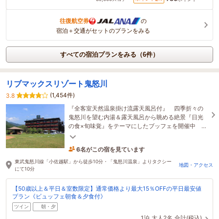
往復航空券
の
宿泊＋交通がセットのプランをみる
すべての宿泊プランをみる（6件）
リブマックスリゾート鬼怒川
(1,454件)
3.8
『全客室天然温泉掛け流露天風呂付』 四季折々の
鬼怒川を望む内湯＆露天風呂から眺める絶景『日光
の食×旬味覚』をテーマにしたブッフェを開催中 カ
ラオケ・卓球など充実のアイテムをご用意していま
す
6名がこの宿を見ています
1時間前に予約されました
東武鬼怒川線「小佐越駅」から徒歩10分・「鬼怒川温泉」よりタクシー
地図・アクセス
にて10分
【50歳以上＆平日＆室数限定】通常価格より最大15％OFFの平日最安値
プラン《ビュッフェ朝食＆夕食付》
ツイン
朝・夕
1泊
大人2名
合計(税込)