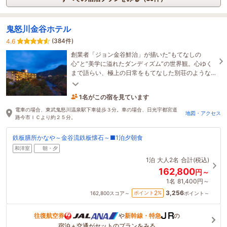
鬼怒川金谷ホテル
(384件)
4.6
創業者「ジョン金谷鮮治」が描いた“もてなしの
心”と“美学に溢れたダンディズム”の世界観。心ゆく
まで語らい、極上の日常をもてなした別荘のような
居心地の良さと、モダンで洗練された空間・サービ
ス。
1名がこの宿を見ています
12分前に予約されました
電車の場合、東武鬼怒川温泉駅下車徒歩３分。車の場合、日光宇都宮道
地図・アクセス
路今市ＩＣより約２５分。
鉄板膳所かなや～金谷流鉄板懐石～■1泊夕朝食
和洋室
朝・夕
1泊
大人2名
合計(税込)
162,800
円～
1名
81,400円～
3,256
2
ポイント
%
162,800
スコア～
ポイント～
往復航空券
や
新幹線・特急
の
宿泊＋交通がセットのプランをみる