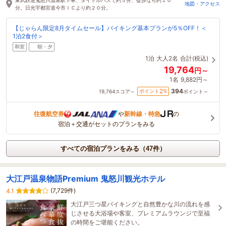
地図・アクセス
分。日光宇都宮道今市ＩＣより約２０分。
【じゃらん限定8月タイムセール】バイキング基本プランが5％OFF！＜
1泊2食付＞
和室
朝・夕
1泊
大人2名
合計(税込)
19,764
円～
1名
9,882円～
394
2
ポイント
%
19,764
スコア～
ポイント～
往復航空券
や
新幹線・特急
の
宿泊＋交通がセットのプランをみる
すべての宿泊プランをみる（47件）
大江戸温泉物語Premium 鬼怒川観光ホテル
(7,729件)
4.1
大江戸三つ星バイキングと自然豊かな川の流れを感
じさせる大浴場や客室、プレミアムラウンジで至福
の時間をご堪能ください。