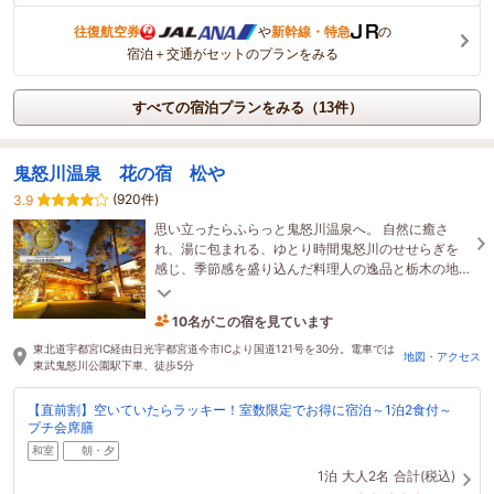
往復航空券
や
新幹線・特急
の
宿泊＋交通がセットのプランをみる
すべての宿泊プランをみる（13件）
鬼怒川温泉 花の宿 松や
(920件)
3.9
思い立ったらふらっと鬼怒川温泉へ。 自然に癒さ
れ、湯に包まれる、ゆとり時間鬼怒川のせせらぎを
感じ、季節感を盛り込んだ料理人の逸品と栃木の地
酒と共にゆったりとした「ひととき」をお過ごしく
ださい
10名がこの宿を見ています
たった今予約されました
東北道宇都宮IC経由日光宇都宮道今市ICより国道121号を30分。電車では
地図・アクセス
東武鬼怒川公園駅下車、徒歩5分
【直前割】空いていたらラッキー！室数限定でお得に宿泊～1泊2食付～
プチ会席膳
和室
朝・夕
1泊
大人2名
合計(税込)