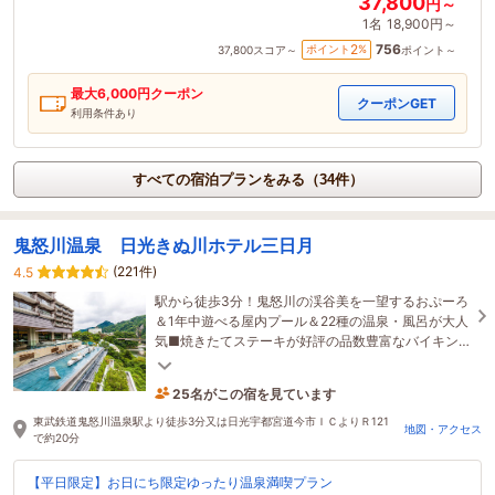
37,800
円～
1名
18,900円～
756
2
ポイント
%
37,800
スコア～
ポイント～
最大
6,000
円クーポン
クーポンGET
利用条件あり
すべての宿泊プランをみる（34件）
鬼怒川温泉 日光きぬ川ホテル三日月
(221件)
4.5
駅から徒歩3分！鬼怒川の渓谷美を一望するおぷーろ
＆1年中遊べる屋内プール＆22種の温泉・風呂が大人
気■焼きたてステーキが好評の品数豊富なバイキン
グ■日光で唯一の東照宮分霊社や踊る噴水など見所
も満載
25名がこの宿を見ています
1時間前に予約されました
東武鉄道鬼怒川温泉駅より徒歩3分又は日光宇都宮道今市ＩＣよりＲ121
地図・アクセス
で約20分
【平日限定】お日にち限定ゆったり温泉満喫プラン