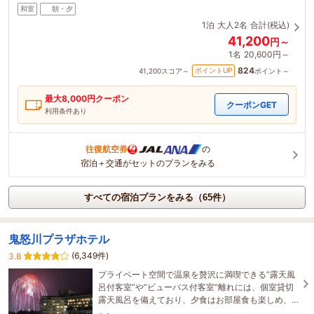
和室
朝・夕
1泊
大人2名
合計(税込)
41,200
円～
1名
20,600円～
824
ポイントUP
41,200
スコア～
ポイント～
最大
8,000
円クーポン
クーポンGET
利用条件あり
往復航空券
の
宿泊＋交通がセットのプランをみる
すべての宿泊プランをみる（65件）
鬼怒川プラザホテル
(6,349件)
3.8
プライベート空間で温泉を贅沢に満喫できる”露天風
呂付客室”や”ビューバス付客室”離れには、個室貸切
露天風呂を備えており、夕食はお部屋食も楽しめ、
贅沢なおこもりステイが叶います。