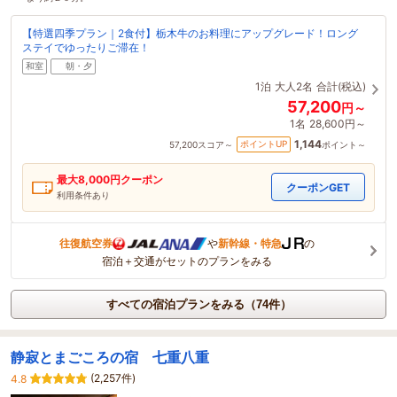
【特選四季プラン｜2食付】栃木牛のお料理にアップグレード！ロング
ステイでゆったりご滞在！
和室
朝・夕
1泊
大人2名
合計(税込)
57,200
円～
1名
28,600円～
1,144
ポイントUP
57,200
スコア～
ポイント～
最大
8,000
円クーポン
クーポンGET
利用条件あり
往復航空券
や
新幹線・特急
の
宿泊＋交通がセットのプランをみる
すべての宿泊プランをみる（74件）
静寂とまごころの宿 七重八重
(2,257件)
4.8