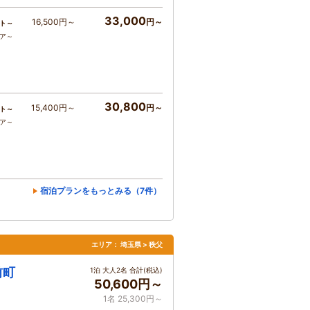
33,000
16,500円～
円～
ト～
コア～
30,800
15,400円～
円～
ト～
コア～
宿泊プランをもっとみる（7件）
エリア：
埼玉県 > 秩父
前町
1泊 大人2名 合計(税込)
50,600円～
1名 25,300円～