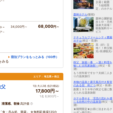
コア～
き届く範囲
「５組様限
定」のホテル
森林ホテル
(飯能)
森林公園駅徒
歩１分・天然
温泉大浴場！
68,000
34,000円～
円～
ト～
朝食無料サー
ビス
コア～
ナチュラルファームシティ農園
ホテル
(秩父・長瀞)
高（好）立
地！！秩父観
光♪長瀞観光♪
宿泊プランをもっとみる（103件）
をみる
秩父 旅籠一番 ～酒と料理を
愉しむ古民家旅館～
(秩父・長
瀞)
もう何年前ですか？夫婦二人き
りの温泉旅行
エリア：
埼玉県 > 秩父
本物の温泉と露天風呂付き客室
のある宿 和どう
(秩父・長瀞)
秩父
1泊 大人2名 合計(税込)
創業１９５８年の秩父七湯に数
17,800円～
えられる温泉旅館
1名 8,900円～
ホテル美やま 渓流の流れを感
じる自然の中の温泉宿
(秩父・
、清潔感、朝食
高評価
瀞)
★期間限定★お得に泊まれるク
「食・呑み処 華蔵」 ☆無料駐車場135台
ーポン発行中♪