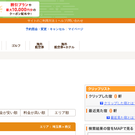
サイトのご利用方法
ヘルプ/問い合わせ
予約照会・変更・キャンセル
マイページ
海外
海外
ゴルフ
航空券
航空券+ホテル
0
クリップした宿とは
0
金が安い順
料金が高い順
エリア順
最近見た宿とは
エリア：
埼玉県 > 秩父