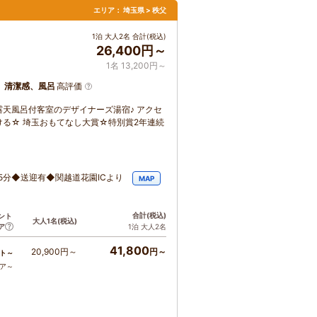
エリア：
埼玉県 > 秩父
1泊 大人2名 合計(税込)
26,400円～
1名 13,200円～
、清潔感、風呂
高評価
天風呂付客室のデザイナーズ湯宿♪ アクセ
る☆ 埼玉おもてなし大賞☆特別賞2年連続
5分◆送迎有◆関越道花園ICより
MAP
合計
(税込)
ント
大人1名
(税込)
ア
1泊 大人2名
41,800
20,900円～
円～
ト～
コア～