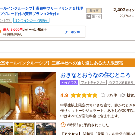
ールインクルーシブ】滞在中フリードリンク＆料理
2,402
ポイン
和洋室
プグレード付の贅沢プラン＜2食付＞
120,174ス
朝・夕
ント2%
オンラインカード決済可
最大15,000円
のクーポン配布中
クーポンGET
※利用条件あり
全室オールインクルーシブ】三峯神社への通り道にある大人限定宿
おきなとおうなの住むところ 
ハイクラス
フォトギャラリー
宿ブログ新着あり
4.9
339件
朝食
中学生以上限定のちいさな宿で、静かなときを
作りクッキーやジェラート、あるじが30年以
中はすべてが宿泊料金に含まれます。
6時間前に予約されました
【アクセス】
関越道「花園IC」を秩父方面へ