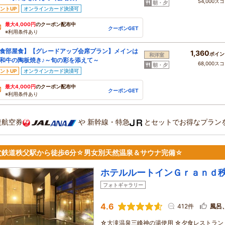
54,000ス
朝・夕
ントUP
オンラインカード決済可
最大4,000円
のクーポン配布中
クーポンGET
※利用条件あり
食部屋食】【グレードアップ会席プラン】メインは
1,360
ポイン
和洋室
和牛の陶板焼き♪～旬の彩を添えて～
68,000ス
朝・夕
ントUP
オンラインカード決済可
最大4,000円
のクーポン配布中
クーポンGET
※利用条件あり
復航空券
や
新幹線・特急
とセットでお得なプラン
父鉄道秩父駅から徒歩6分☆男女別天然温泉＆サウナ完備☆
ホテルルートインＧｒａｎｄ
フォトギャラリー
4.6
412件
風呂
☆大滝温泉三峰神の湯使用 ☆夕食レストラン