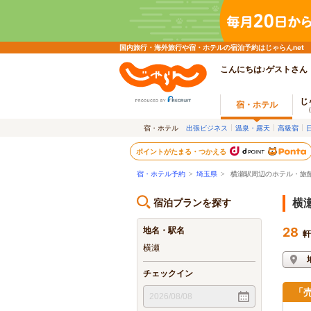
国内旅行・海外旅行や宿・ホテルの宿泊予約はじゃらんnet
こんにちは♪ゲストさん
じ
宿・ホテル
宿・ホテル
出張ビジネス
温泉・露天
高級宿
ポイントがたまる・つかえる
宿・ホテル予約
>
埼玉県
>
横瀬駅周辺のホテル・旅
宿泊プランを探す
横
地名・駅名
28
軒
横瀬
チェックイン
「売