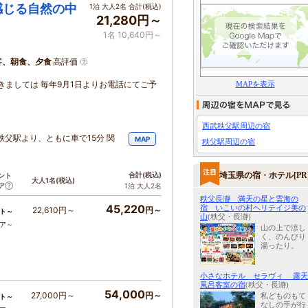
感じる自然の中
1泊 大人2名 合計(税込)
21,280円～
1名 10,640円～
客、朝食、夕食
高評価
つきましては 毎年9月1日よりお電話にてご予
MAPを表示
西武秩父駅周辺の宿
秩父駅より、ともに車で15分 関
MAP
秩父駅周辺の宿
埼玉県の宿・ホテル[PR
合計
(税込)
ント
大人1名
(税込)
ア
1泊 大人2名
秩父長瀞 満天の星と雲海の
45,220
宿 いこいの村ヘリテイジ美の
22,610円～
円～
ト～
山
(秩父・長瀞)
コア～
山の上で涼し
く、のんびり
湯ったり。
小さなホテル セラヴィ 露天
風呂客室の宿
(秩父・長瀞)
54,000
27,000円～
円～
私どものもて
ト～
なしの手が行