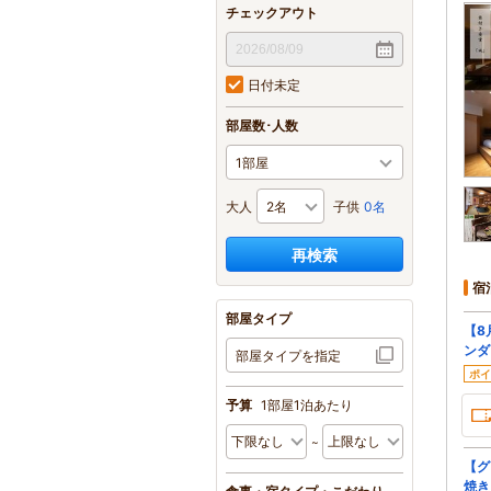
チェックアウト
日付未定
部屋数･人数
大人
子供
0名
再検索
宿
部屋タイプ
【8
ンダ
部屋タイプを指定
ポイ
予算
1部屋1泊あたり
【グ
焼き