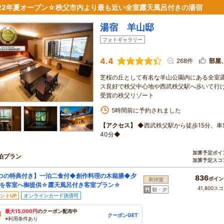
022年夏オープン☆秩父市内より最も近い全室露天風呂付きの湯宿
湯宿 羊山邸
フォトギャラリー
4.4
268件
部屋
芝桜の丘として有名な羊山公園内にある全室露
ス良好で秩父中心地や西武秩父駅へ歩いて行け
受賞の秩父リゾート
5時間前に予約されました
【アクセス】
◆西武秩父駅から徒歩15分、車
40分◆
加算予定ポイ
泊プラン
加算予定スコ
つの特典付き】一泊二食付◆創作料理の木箱膳◆夕
836
ポイン
和洋室
を客室へ御提供☆露天風呂付き客室プラン☆
41,800ス
朝・夕
ントUP
オンラインカード決済可
最大15,000円
のクーポン配布中
クーポンGET
※利用条件あり