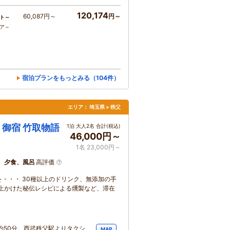
120,174
60,087円～
円～
ト～
コア～
宿泊プランをもっとみる（104件）
エリア：
埼玉県 > 秩父
御宿 竹取物語
1泊 大人2名 合計(税込)
46,000円～
1名 23,000円～
、夕食、風呂
高評価
・・・ 30種以上のドリンク、無添加の手
上かけた秘伝レシピによる燻製など、滞在
約50分。西武秩父駅よりタクシ
MAP