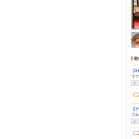
宿
【2
うフ
ポイ
【ア
フル
ポイ