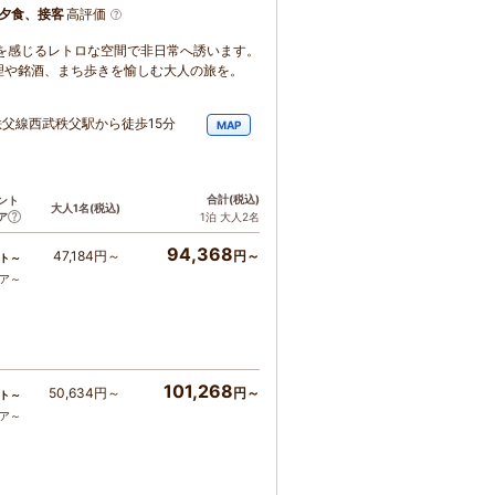
夕食、接客
高評価
を感じるレトロな空間で非日常へ誘います。
理や銘酒、まち歩きを愉しむ大人の旅を。
秩父線西武秩父駅から徒歩15分
MAP
合計
(税込)
ント
大人1名
(税込)
ア
1泊 大人2名
94,368
47,184円～
円～
ト～
コア～
101,268
50,634円～
円～
ト～
コア～