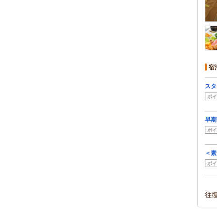
宿
スタ
ポイ
早期
ポイ
＜素
ポイ
往