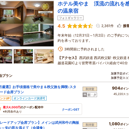
ホテル美やま 渓流の流れを
の温泉宿
フォトギャラリー
4.5
2,361件
接
年末年始（12月31日～1月2日）のご予約に
約を承っております。
3時間前に予約されました
【アクセス】
西武鉄道 西武秩父駅･秩父鉄道 
越道花園ICより皆野寄居バイパス経由で40分
加算予定ポイ
泊プラン
加算予定スコ
月厳選】お手頃価格で美やま＆秩父旅を満喫♪スタ
904
ポイン
和洋室
ード会席プラン
45,220ス
朝・夕
ントUP
オンラインカード決済可
最大4,000円
のクーポン配布中
クーポンGET
※利用条件あり
レードアップ会席プラン】メインは武州和牛の陶板
1,080
ポイン
和洋室
♪～旬の彩を添えて（会場食）