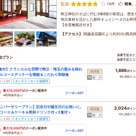
5.0
14件
朝食、
秩父神社のそばに佇む3棟8室の客室は、歴史
地元食材を活かした創作キュイジーヌのお料
【全室檜風呂付き】
【アクセス】
関越道花園ICより約50分/西武
加算予定ポイ
泊プラン
加算予定スコ
食付】クラシカルな空間で秩父・埼玉の恵みを味わ
1,886
ポイン
和洋室
ルコースディナーを堪能＆こだわり和朝食
94,368ス
朝・夕
ント2%
オンラインカード決済可
最大15,000円
のクーポン配布中
クーポンGET
※利用条件あり
ニバーサリープラン】記念日や誕生日のお祝いに。
2,024
ポイン
和洋室
コース＆ケーキ＆乾杯ドリンク付＜2食付＞
101,268ス
朝・夕
ント2%
オンラインカード決済可
最大15,000円
のクーポン配布中
クーポンGET
※利用条件あり