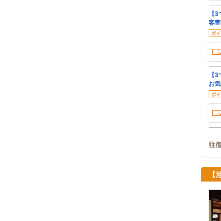
【3
客室
ポイ
【3
お気
ポイ
往
【