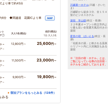
Cより車で約45分
川越第一ホテル
(川越・さいた
ま)
川越駅から徒歩３分、全１５４
室のビジネスホテル
6分 ◆関越道 花園ICより車
MAP
湯宿 羊山邸
(秩父・長瀞)
２２年夏オープン☆秩父市内よ
り最も近い全室露天風呂付きの
湯宿
合計
(税込)
ント
大人1名
(税込)
ア
1泊 大人2名
星音の宿 ばいえる
(秩父・長
瀞)
25,600
「化粧水の湯」と称される温泉
12,800円～
円～
ト～
☆リゾート内に入浴施設もある
コア～
湯宿
※「注目の宿・ホテル」とは、
23,000
11,500円～
円～
ト～
ご覧になっている県の注目宿・
ホテルをご紹介しております。
コア～
19,800
9,900円～
円～
ト～
コア～
宿泊プランをもっとみる（128件）
をみる