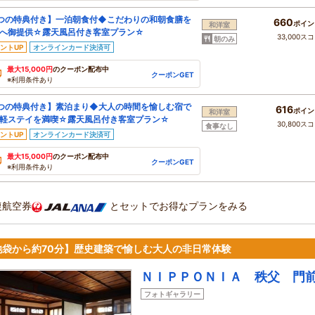
つの特典付き】一泊朝食付◆こだわりの和朝食膳を
660
ポイン
和洋室
へ御提供☆露天風呂付き客室プラン☆
33,000ス
朝のみ
ントUP
オンラインカード決済可
最大15,000円
のクーポン配布中
クーポンGET
※利用条件あり
つの特典付き】素泊まり◆大人の時間を愉しむ宿で
616
ポイン
和洋室
軽ステイを満喫☆露天風呂付き客室プラン☆
30,800ス
食事なし
ントUP
オンラインカード決済可
最大15,000円
のクーポン配布中
クーポンGET
※利用条件あり
復航空券
とセットでお得なプランをみる
池袋から約70分】歴史建築で愉しむ大人の非日常体験
ＮＩＰＰＯＮＩＡ 秩父 門
フォトギャラリー