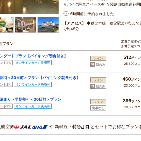
☆バイク駐車スペース有 ☆関越自動車道花園I
6時間前に予約されました
【アクセス】
◆秩父本線 秩父駅より徒歩で約
で約45分
加算予定ポイ
泊プラン
加算予定スコ
ンダードプラン【バイキング朝食付き】
512
ポイン
ツイン
ント2%
オンラインカード決済可
25,600ス
朝のみ
割引＜30日前＞プラン【バイキング朝食付き】
460
ポイン
ツイン
ント2%
オンラインカード決済可
23,000ス
朝のみ
泊まり＞早期割引＜30日前＞プラン
396
ポイン
ツイン
ント2%
オンラインカード決済可
19,800ス
食事なし
復航空券
や
新幹線・特急
とセットでお得なプラン