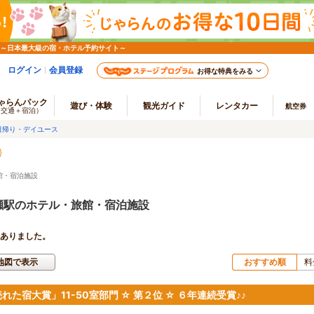
 ～日本最大級の宿・ホテル予約サイト～
ログイン
会員登録
お得な特典をみる
ゃらんパック
遊び・体験
観光ガイド
レンタカー
航空券
（交通＋宿泊）
日帰り・デイユース
館・宿泊施設
瀬駅のホテル・旅館・宿泊施設
ありました。
地図で表示
おすすめ順
料
れた宿大賞」11-50室部門 ☆ 第２位 ☆ ６年連続受賞♪♪