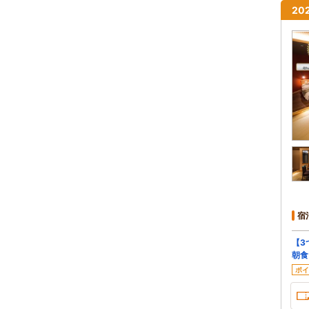
2
宿
【3
朝食
ポイ