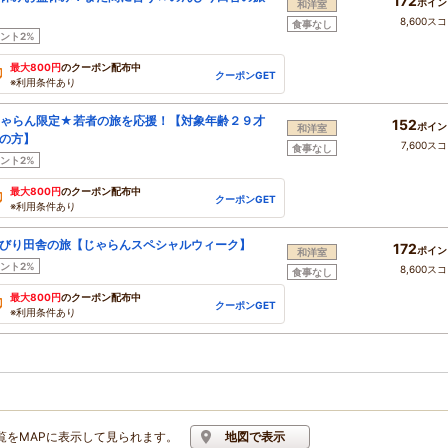
172
ポイン
和洋室
8,600ス
食事なし
ント2%
最大800円
のクーポン配布中
クーポンGET
※利用条件あり
ゃらん限定★若者の旅を応援！【対象年齢２９才
152
ポイン
和洋室
の方】
7,600ス
食事なし
ント2%
最大800円
のクーポン配布中
クーポンGET
※利用条件あり
びり田舎の旅【じゃらんスペシャルウィーク】
172
ポイン
和洋室
ント2%
8,600ス
食事なし
最大800円
のクーポン配布中
クーポンGET
※利用条件あり
覧をMAPに表示して見られます。
地図で表示