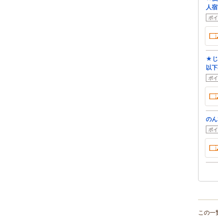
人宿
ポイ
★じ
以下
ポイ
のん
ポイ
この一