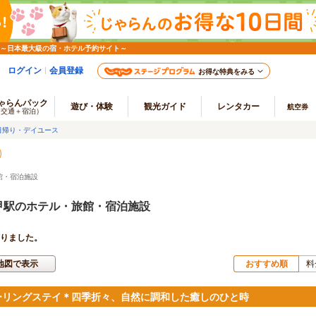
 ～日本最大級の宿・ホテル予約サイト～
ログイン
会員登録
お得な特典をみる
ゃらんパック
遊び・体験
観光ガイド
レンタカー
航空券
（交通＋宿泊）
日帰り・デイユース
館・宿泊施設
甲駅のホテル・旅館・宿泊施設
りました。
地図で表示
おすすめ順
料
ーリングステイ＊四季折々、自然に調和した癒しのひと時