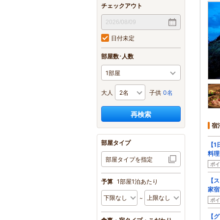
チェックアウト
日付未定
部屋数･人数
大人
子供
0名
再検索
宿
部屋タイプ
【1
料理
部屋タイプを指定
ポイ
【ス
予算
1部屋1泊あたり
家宿
ポイ
【グ