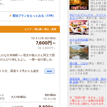
ル】６４８０
円もお得！部
コア～
屋ＵＰ＆貸切
風呂＆部屋食
ポピースプリングス リゾート
宿泊プランをもっとみる（17件）
＆スパ
(津山・美作三湯・蒜山)
夕食口コミ
４．８！地元
野菜の創作フ
エリア：
岡山県 > 津山・奥津
レンチが大好
評♪
1泊 大人2名 合計(税込)
ホテル作州武蔵
(津山・美作三
7,600円～
湯・蒜山)
夏休みお得な
1名 3,800円～
５０００円ク
ーポン配布
かな久米南町へ♪ 宿主や旅人さん同士で団
中！
屋でのんびり休むもよし、一期一会の楽しみ。
湯の蔵 つるや
(津山・美作三
湯・蒜山)
温泉と地酒と料理を楽しむ、ほ
１０分、国道５３号からも誕生
MAP
っこりできる宿
湯原温泉 湯めぐりの宿 松の
家 花泉
(津山・美作三湯・蒜山)
料理長自慢の逸品☆勢ぞろい！
五感で“美”と“味”を堪能！
合計
(税込)
ント
大人1名
(税込)
※「注目の宿・ホテル」とは、
ア
1泊 大人2名
ご覧になっている県の注目宿・
ホテルをご紹介しております。
8,600