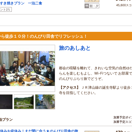
ツイン
すき焼きプラン 一泊二食
45,600ス
朝・夕
ント2%
から徒歩１０分！のんびり田舎でリフレッシュ！
旅のあしあと
都会の喧騒を離れて、きれいな空気の自然ゆた
らんを楽しむもよし、Wi-Fiつないで お部
のんびりぶらり旅でどうぞ。
【アクセス】
ＪＲ津山線の誕生寺駅より徒歩
寺を目指してください。
加算予定ポイ
泊プラン
加算予定スコ
休みお盆休み！まだ間に合う★のんびり田舎の旅