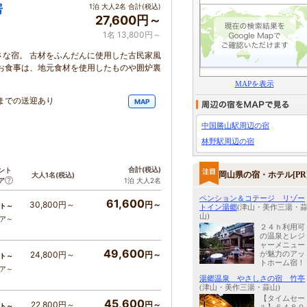
房
1泊 大人2名 合計(税込)
27,600円～
1名 13,800円～
な宿。 古材をふんだんに使用した古民家風
お食事は、地元食材を使用したものや囲炉裏
MAPを表示
までの送迎あり
MAP
中国勝山駅周辺の宿
林野駅周辺の宿
合計
(税込)
ント
岡山県の宿・ホテル[PR
大人1名
(税込)
ア
1泊 大人2名
ペンション＆コテージ リゾー
61,600
30,800円～
円～
ト～
トイン湯郷
(津山・美作三湯・
山)
コア～
２４ｈ利用可
の温泉とレジ
ャーメニュー
49,600
が魅力のアッ
24,800円～
円～
ト～
トホーム宿！
コア～
湯郷温泉 やさしさの宿 竹亭
(津山・美作三湯・蒜山)
【タイムセー
45,600
22,800円～
円～
ト～