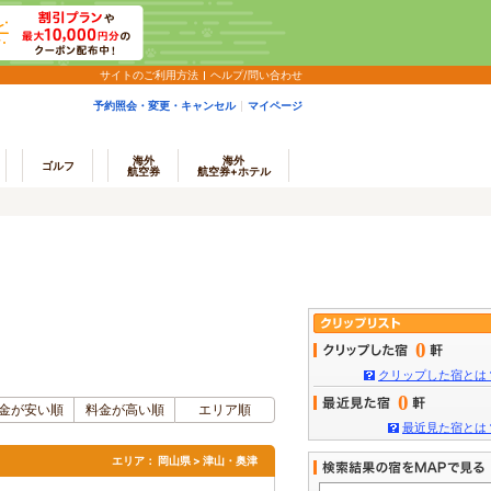
サイトのご利用方法
ヘルプ/問い合わせ
予約照会・変更・キャンセル
マイページ
海外
海外
ゴルフ
航空券
航空券+ホテル
0
クリップした宿とは
0
金が安い順
料金が高い順
エリア順
最近見た宿とは
エリア：
岡山県 > 津山・奥津