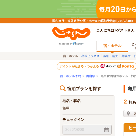
国内旅行・海外旅行や宿・ホテルの宿泊予約はじゃらんnet
こんにちは♪ゲストさん
じ
宿・ホテル
宿・ホテル
出張ビジネス
温泉・露天
高級宿
ポイントがたまる・つかえる
宿・ホテル予約
>
岡山県
>
亀甲駅周辺のホテル・旅
宿泊プランを探す
亀
地名・駅名
2
軒あ
亀甲
チェックイン
ヒ