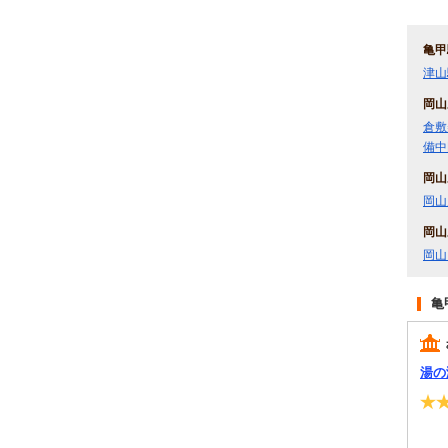
亀甲
津山
岡山
倉敷
備中
岡山
岡山
岡山
岡山
亀
湯の