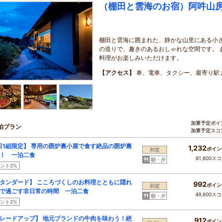
（棚田と雲海のお宿）阿吽山
棚田と雲海に囲まれた、静かな山里にある小さ
の造りで、趣きのあるおしゃれな空間です。 
料理がお楽しみいただけます。
【アクセス】
車、電車、タクシー、最寄り駅
加算予定ポイ
泊プラン
加算予定スコ
日1組限定】 専用の囲炉裏小屋で食す絶品の囲炉裏
1,232
ポイン
和室
！ 一泊二食
61,600ス
朝・夕
ント2%
タンダード】 こころづくしのお料理とともに隠れ
992
ポイン
和室
で過ごす非日常の時間 一泊二食
49,600ス
朝・夕
ント2%
レードアップ】 地元ブランドの牛肉を味わう！絶
912
ポイン