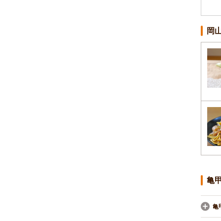
岡
亀
亀