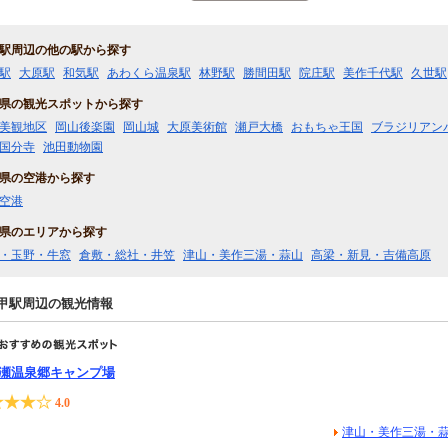
駅周辺の他の駅から探す
駅
大原駅
和気駅
あわくら温泉駅
林野駅
勝間田駅
院庄駅
美作千代駅
久世駅
県の観光スポットから探す
美観地区
岡山後楽園
岡山城
大原美術館
瀬戸大橋
おもちゃ王国
ブラジリアン
国分寺
池田動物園
県の空港から探す
空港
県のエリアから探す
・玉野・牛窓
倉敷・総社・井笠
津山・美作三湯・蒜山
高梁・新見・吉備高原
甲駅周辺の観光情報
瀬温泉郷キャンプ場
4.0
津山・美作三湯・