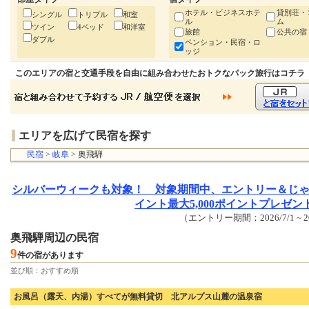
ホテル・ビジネスホテ
貸別荘・
シングル
トリプル
和室
ル
ム
ツイン
4ベッド
和洋室
旅館
公共の宿
ダブル
ペンション・民宿・ロ
ッジ
このエリアの宿と交通手段を自由に組み合わせたおトクなパック旅行はコチラ
エリアを広げて民宿を探す
民宿
>
岐阜
> 奥飛騨
シルバーウィークも対象！ 対象期間中、エントリー＆じ
イント最大5,000ポイントプレゼン
（エントリー期間：2026/7/1 ~ 20
奥飛騨周辺の民宿
9
件の宿があります
並び順：おすすめ順
お風呂（露天、内湯）すべてが無料貸切 北アルプス山麓の温泉宿