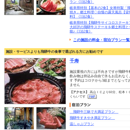
ラン《1泊2食》
岐阜県特別【基本の2食】女将特製「
焼き」郷土料理◇自慢の露天風呂【貸
料】《1泊2食》
岐阜県特別【飛騨牛サイコロステーキ
大好評の飛騨牛ステーキを郷土料理と
能♪《1泊2食》
この施設の料金・宿泊プラン一覧
施設・サービスよりも飛騨牛の食事で選ばれる方にお勧めです
千寿
施設重視の方には不向きですが飛騨牛
飲み物は持込み自由で氷もお忘れなく
す 予約はコロナから3組までとなって
ません
【アクセス】
高山ＩＣより60分、松本ＩＣ
くらいです
飛騨牛三昧で大満足プラン
飛騨牛すきやき満足プラン
温しゃぶプラン