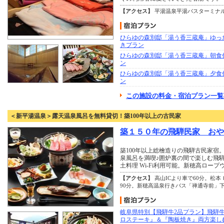
【アクセス】
平湯温泉平湯バスターミナ
ひらゆの森別邸「湯う香三蔵庵」ゆっ
きプラン
ひらゆの森別邸「湯う香三蔵庵」朝食
ン
ひらゆの森別邸「湯う香三蔵庵」夕食
ン
この施設の料金・宿泊プラン一覧
＜新平湯温泉＞露天温泉風呂を無料貸切！築100年以上の古民家
築１５０年の飛騨民家 おや
築100年以上総檜造りの飛騨古民家宿
泉風呂を満喫♪囲炉裏の間で楽しむ飛
土料理 Wi-Fi利用可能。新穂高ロープ
【アクセス】
高山ICより車で60分。松本
90分。新穂高温泉行きバス「禅通寺前」
岐阜県特別【飛騨牛2品プラン】飛騨
ロステーキ』＆『陶板焼き』両方楽し