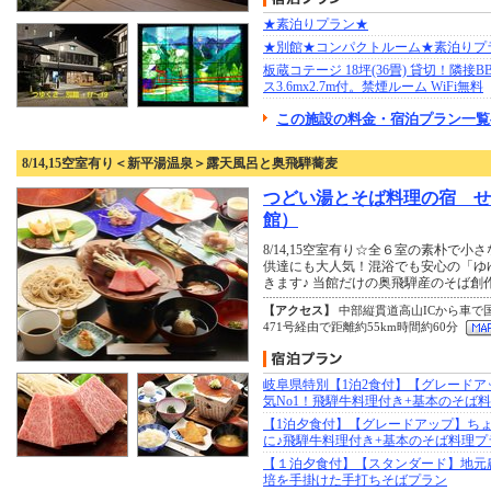
★素泊りプラン★
★別館★コンパクトルーム★素泊りプ
板蔵コテージ 18坪(36畳) 貸切！隣接B
ス3.6mx2.7m付。禁煙ルーム WiFi無料
この施設の料金・宿泊プラン一覧
8/14,15空室有り＜新平湯温泉＞露天風呂と奥飛騨蕎麦
つどい湯とそば料理の宿 せ
館）
8/14,15空室有り☆全６室の素朴で小
供達にも大人気！混浴でも安心の「ゆ
きます♪ 当館だけの奥飛騨産のそば創
【アクセス】
中部縦貫道高山ICから車で
471号経由で距離約55km時間約60分
岐阜県特別【1泊2食付】【グレードア
気No1！飛騨牛料理付き+基本のそば
【1泊夕食付】【グレードアップ】ち
に♪飛騨牛料理付き+基本のそば料理プ
【１泊夕食付】【スタンダード】地元
培を手掛けた手打ちそばプラン