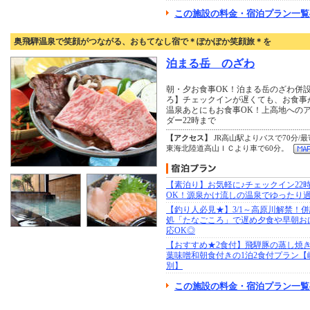
この施設の料金・宿泊プラン一覧
奥飛騨温泉で笑顔がつながる、おもてなし宿で＊ぽかぽか笑顔旅＊を
泊まる岳 のざわ
朝・夕お食事OK！泊まる岳のざわ併設
ろ】チェックインが遅くても、お食事
温泉あとにもお食事OK！上高地への
ダー22時まで
【アクセス】
JR高山駅よりバスで70分/
東海北陸道高山ＩＣより車で60分。
【素泊り】お気軽に♪チェックイン22
OK！源泉かけ流しの温泉でゆったり
【釣り人必見★】3/1～高原川解禁！
処「たなごころ」で遅め夕食や早朝お
応OK◎
【おすすめ★2食付】飛騨豚の蒸し焼
葉味噌和朝食付きの1泊2食付プラン【
別】
この施設の料金・宿泊プラン一覧