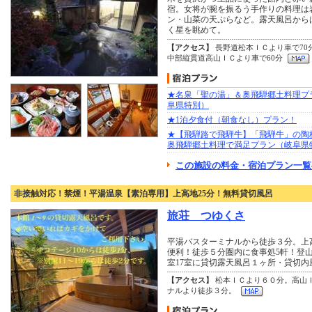
宿。女将が腕を振るう手作りの料理は
ン・山菜の天ぷらなど。露天風呂から
く星を眺めて。
【アクセス】
長野道松本ＩＣより車で70
中部縦貫道高山ＩＣより車で60分
★名泉「聖の湯」＆奥飛騨郷土料理プ
阜県特別）
★1泊夕食付（朝食なし）プラン！
★【飛騨路で飛騨牛】「飛騨牛」の陶
奥飛騨郷土料理で満足プラン（岐阜県
この施設の料金・宿泊プラン一覧
非接触対応！禁煙！平湯温泉【素泊専用】上高地25分！無料貸切風呂
旅荘 つゆくさ
平湯バスターミナルから徒歩３分。上高
便利！徒歩５分圏内に食事処5軒！登山用
室17室に貸切露天風呂１ヶ所・貸切
【アクセス】
松本ＩＣより６０分。高山Ｉ
ナルより徒歩３分。