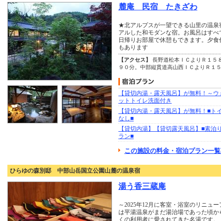
麓庵 民宿 たきざわ
★北アルプスが一望できる山里の温泉
アルした和モダンな宿。お風呂はすべ
日帰りお部屋で休憩もできます。夕食
もあります
【アクセス】
長野道松本ＩＣよりＲ１５
９０分。中部縦貫道高山西ＩＣよりＲ１
【貸切内湯・露天風呂】が無料！～ウ
ットトイレ洗面付き
【貸切内湯・露天風呂】が無料！■ト
なし■
【貸切内湯】【貸切露天風呂】■素泊
ラン■
この施設の料金・宿泊プラン一覧
ひらゆの森別邸 中部山岳国立公園山麓の温泉宿
湯う香三蔵庵
～2025年12月に客室・浴室のリニュ
は平湯温泉がまだ湯治場であった頃か
くの利用者に愛されてきた名湯です。