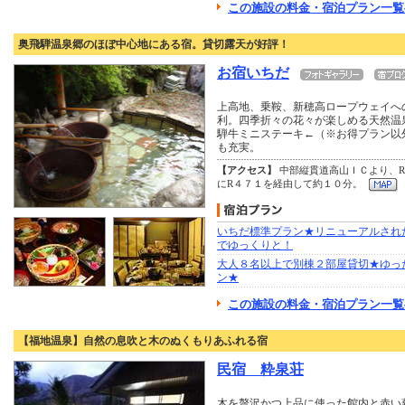
この施設の料金・宿泊プラン一覧
奥飛騨温泉郷のほぼ中心地にある宿。貸切露天が好評！
お宿いちだ
上高地、乗鞍、新穂高ロープウェイへ
利。四季折々の花々が楽しめる天然温泉
騨牛ミニステーキ←（※お得プラン以
も充実。
【アクセス】
中部縦貫道高山ＩＣより、
にR４７１を経由して約１０分。
いちだ標準プラン★リニューアルされ
でゆっくりと！
大人８名以上で別棟２部屋貸切★ゆっ
ン★
この施設の料金・宿泊プラン一覧
【福地温泉】自然の息吹と木のぬくもりあふれる宿
民宿 粋泉荘
木を贅沢かつ上品に使った館内と赤い