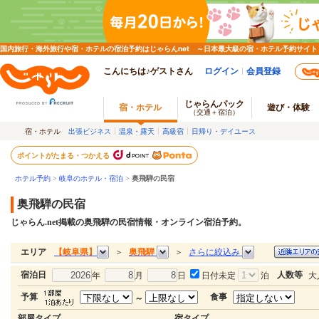
国内旅行・海外旅行や宿・ホテルの宿泊予約はじゃらんnet ～日本最大級の宿・ホテル予約サイト
こんにちは♪ゲストさん
ログイン
会員登録
じゃらんパック
宿・ホテル
遊び・体験
（交通＋宿泊）
宿・ホテル
出張ビジネス
温泉・露天
高級宿
日帰り・デイユース
ポイントがたまる・つかえる
ホテル予約
>
岐阜のホテル・宿泊
>
奥飛騨の民宿
奥飛騨の民宿
じゃらん.net掲載の奥飛騨の民宿情報・オンライン宿泊予約。
【岐阜県】
奥飛騨
さらに絞込み
エリア
＞
＞
宿泊日
人数等
年
月
日
日付未定
泊
大
予算
食事
～
部屋タイプ
宿タイプ