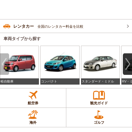
レンタカー
全国のレンタカー料金を比較
車両タイプから探す
軽自動車
コンパクト
スタンダード・ミドル
RV・
航空券
観光ガイド
海外
ゴルフ