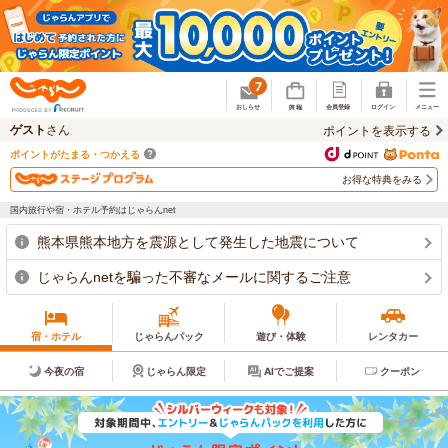
じゃらん
7
ゲスト
さん
ポイントを表示する
ポイントがたまる・つかえる
お得な特典をみる
国内旅行や宿・ホテル予約はじゃらんnet
熊本県熊本地方を震源として発生した地震について
じゃらんnetを騙った不審なメールに関するご注意
宿・ホテル
じゃらんパック
遊び・体験
レンタカー
今夜の宿
じゃらん限定
AIでご提案
クーポン