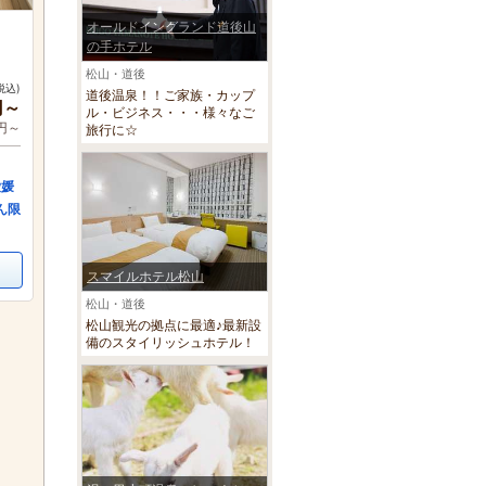
オールドイングランド道後山
の手ホテル
松山・道後
税込)
道後温泉！！ご家族・カップ
円～
ル・ビジネス・・・様々なご
0円～
旅行に☆
愛媛
ん限
スマイルホテル松山
松山・道後
松山観光の拠点に最適♪最新設
備のスタイリッシュホテル！