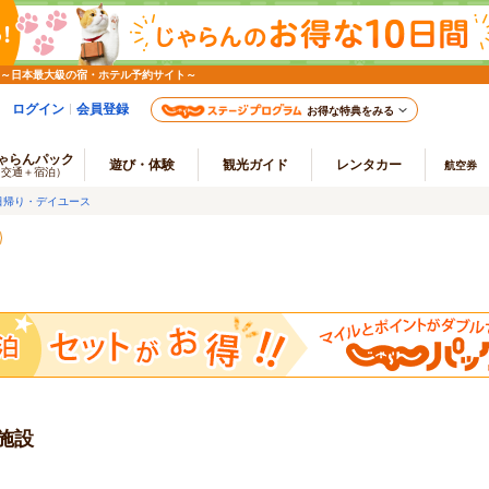
 ～日本最大級の宿・ホテル予約サイト～
ログイン
会員登録
お得な特典をみる
ゃらんパック
遊び・体験
観光ガイド
レンタカー
航空券
（交通＋宿泊）
日帰り・デイユース
施設