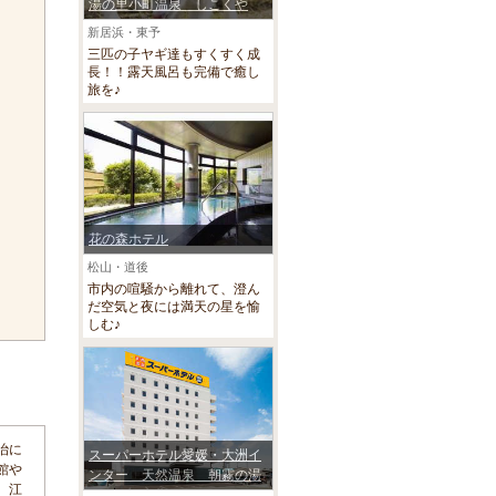
湯の里小町温泉 しこくや
新居浜・東予
三匹の子ヤギ達もすくすく成
長！！露天風呂も完備で癒し
旅を♪
花の森ホテル
松山・道後
市内の喧騒から離れて、澄ん
だ空気と夜には満天の星を愉
しむ♪
治に
スーパーホテル愛媛・大洲イ
館や
ンター 天然温泉 朝霧の湯
。江