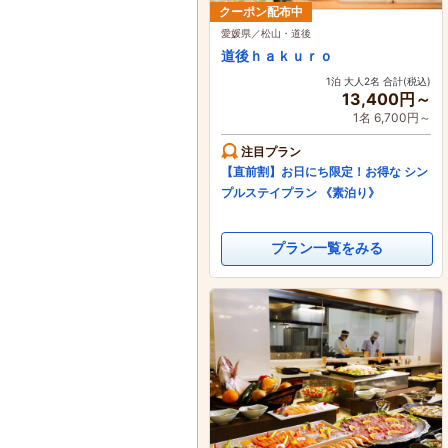
クーポン配布中
愛媛県／松山・道後
道後ｈａｋｕｒｏ
1泊 大人2名 合計(税込)
13,400円～
1名 6,700円～
注目プラン
【直前割】お日にち限定！お得な シン
プルステイプラン 《素泊り》
プラン一覧をみる