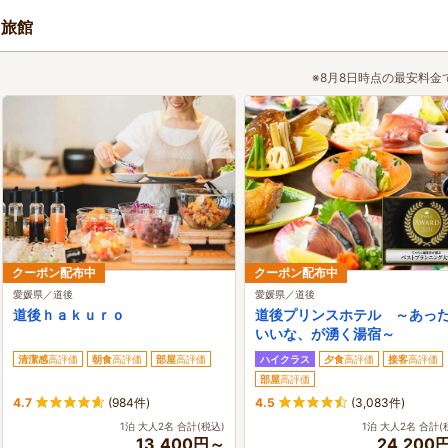
・旅館
※8月8日時点の最安料金
クーポン配布中
クーポン配布中
愛媛県／道後
愛媛県／道後
道後ｈａｋｕｒｏ
道後プリンスホテル ～あっ
いいな、が湧く湯宿～
清潔感
高評価
朝食
高評価
部屋
高評価
ハイクラス
夕食
高評価
接客
高評価
部屋
高評価
4.7
(984件)
4.5
(3,083件)
1泊 大人2名 合計(税込)
1泊 大人2名 合計(
13,400円～
24,200