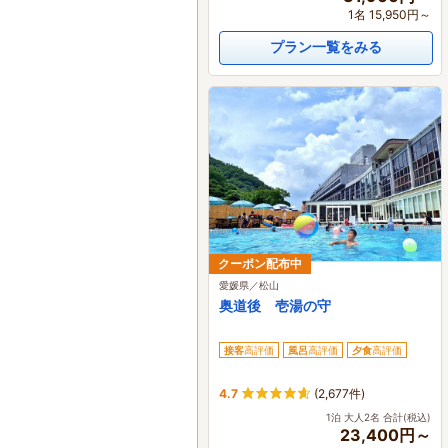
1名 15,950円～
プラン一覧をみる
クーポン配布中
愛媛県／松山
奥道後 壱湯の守
接客
高評価
風呂
高評価
夕食
高評価
4.7
(2,677件)
1泊 大人2名 合計(税込)
23,400円～