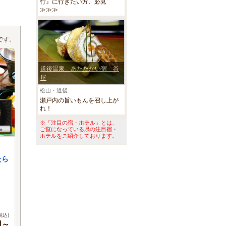
行』に行きたい方、必見
≫≫≫
です。
道後温泉 あたたかい宿 谷
屋
松山・道後
瀬戸内の旨いもんを召し上が
れ！
※「注目の宿・ホテル」とは、
ご覧になっている県の注目宿・
ホテルをご紹介しております。
たら
税込)
円～