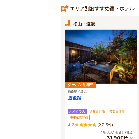
エリア別おすすめ宿・ホテル
松山・道後
クーポン配布中
愛媛県／道後
道後舘
ハイクラス
夕食
高評価
接客
高評価
清潔感
高評価
4.7
(2,715件)
1泊 大人2名 合計(税込)
31,900円～