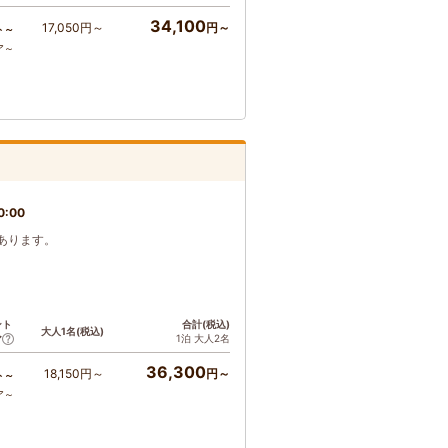
34,100
17,050円～
円～
ト～
ア～
0:00
あります。
ント
合計(税込)
大人1名(税込)
1泊 大人2名
ア
36,300
18,150円～
円～
ト～
ア～