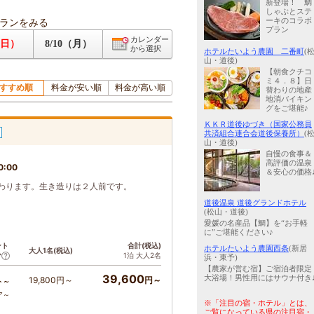
新登場！ 鯛
しゃぶとステ
ランをみる
ーキのコラボ
プラン
カレンダー
（日）
8/10（月）
から選択
ホテルたいよう農園 二番町
(
山・道後)
【朝食クチコ
ミ４．８】日
すすめ順
料金が安い順
料金が高い順
替わりの地産
地消バイキン
グをご堪能♪
ＫＫＲ道後ゆづき（国家公務員
共済組合連合会道後保養所）
(
山・道後)
自慢の食事＆
高評価の温泉
0:00
＆安心の価格
わります。生き造りは２人前です。
道後温泉 道後グランドホテル
(松山・道後)
愛媛の名産品【鯛】を“お手軽
に”ご堪能ください♪
ント
合計(税込)
ホテルたいよう農園西条
(新居
大人1名(税込)
1泊 大人2名
ア
浜・東予)
【農家が営む宿】ご宿泊者限定
39,600
大浴場！男性用にはサウナ付き
19,800円～
円～
ト～
ア～
※「注目の宿・ホテル」とは、
ご覧になっている県の注目宿・