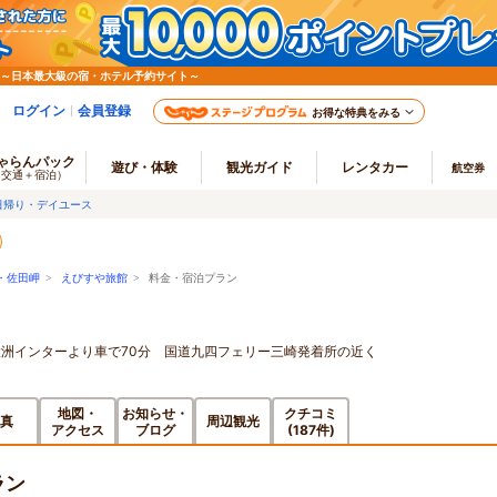
 ～日本最大級の宿・ホテル予約サイト～
ログイン
会員登録
お得な特典をみる
ゃらんパック
遊び・体験
観光ガイド
レンタカー
航空券
（交通＋宿泊）
日帰り・デイユース
・佐田岬
>
えびすや旅館
> 料金・宿泊プラン
大洲インターより車で70分 国道九四フェリー三崎発着所の近く
地図・
お知らせ・
クチコミ
真
周辺観光
アクセス
ブログ
(187件)
ラン