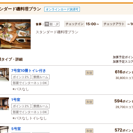
ンダード磯料理プラン
オンラインカード決済可
15:00～
～1
チェックイン
チェックアウト
食事：
朝・夕
スタンダード磯料理プラン
加算予定ポイ
屋タイプ・詳細
加算予定スコ
7号室10畳トイレ付き
616
ポイン
和室
ポイント2%
禁煙ルーム
30,800スコ
部屋でインターネットOK
※バスなし
1号室
594
ポイン
和室
ポイント2%
禁煙ルーム
29,700スコ
部屋でインターネットOK
※バスなしトイレなし
5号室
572
ポイン
和室