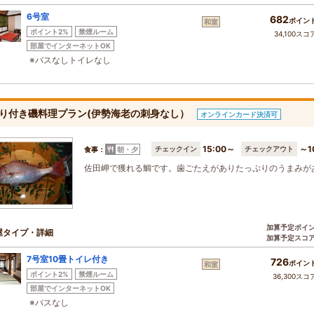
6号室
682
ポイン
和室
ポイント2%
禁煙ルーム
34,100スコ
部屋でインターネットOK
※バスなしトイレなし
り付き磯料理プラン(伊勢海老の刺身なし）
オンラインカード決済可
15:00～
～1
チェックイン
チェックアウト
食事：
朝・夕
佐田岬で獲れる鯛です。歯ごたえがありたっぷりのうまみが
加算予定ポイ
屋タイプ・詳細
加算予定スコ
7号室10畳トイレ付き
726
ポイン
和室
ポイント2%
禁煙ルーム
36,300スコ
部屋でインターネットOK
※バスなし