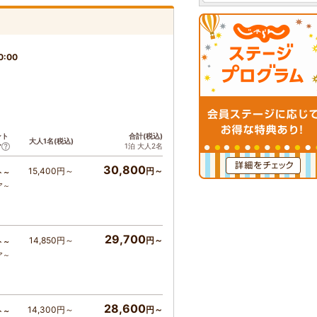
0:00
ント
合計(税込)
大人1名(税込)
1泊 大人2名
ア
30,800
15,400円～
円～
ト～
ア～
29,700
14,850円～
円～
ト～
ア～
28,600
14,300円～
円～
ト～