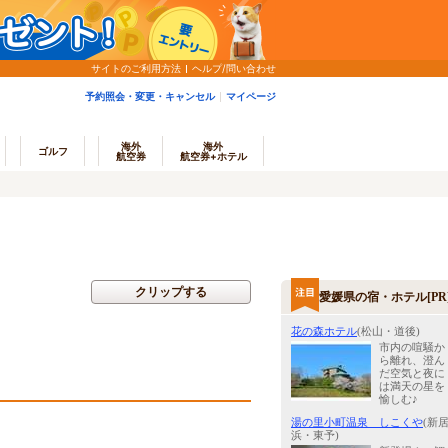
サイトのご利用方法
ヘルプ/問い合わせ
予約照会・変更・キャンセル
マイページ
海外
海外
ゴルフ
航空券
航空券+ホテル
クリップする
愛媛県の宿・ホテル[PR
花の森ホテル
(松山・道後)
市内の喧騒か
ら離れ、澄ん
だ空気と夜に
は満天の星を
愉しむ♪
湯の里小町温泉 しこくや
(新
浜・東予)