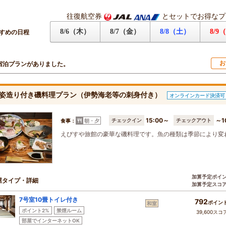
往復航空券
とセットでお得なプ
8/6（木）
8/7（金）
8/8（土）
8/9
すめの日程
お
宿泊プランがありました。
姿造り付き磯料理プラン（伊勢海老等の刺身付き）
オンラインカード決済可
15:00～
～1
チェックイン
チェックアウト
食事：
朝・夕
えびすや旅館の豪華な磯料理です。魚の種類は季節により変
加算予定ポイ
屋タイプ・詳細
加算予定スコ
7号室10畳トイレ付き
792
ポイン
和室
ポイント2%
禁煙ルーム
39,600スコ
部屋でインターネットOK