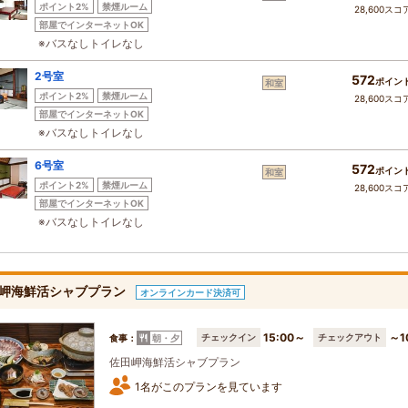
ポイント2%
禁煙ルーム
28,600スコ
部屋でインターネットOK
※バスなしトイレなし
2号室
572
ポイン
和室
ポイント2%
禁煙ルーム
28,600スコ
部屋でインターネットOK
※バスなしトイレなし
6号室
572
ポイン
和室
ポイント2%
禁煙ルーム
28,600スコ
部屋でインターネットOK
※バスなしトイレなし
岬海鮮活シャブプラン
オンラインカード決済可
15:00～
～1
チェックイン
チェックアウト
食事：
朝・夕
佐田岬海鮮活シャブプラン
1名がこのプランを見ています