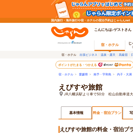
国内旅行・海外旅行や宿・ホテルの宿泊予約はじゃらんnet
こんにちは♪ゲストさん
じ
宿・ホテル
宿・ホテル
出張ビジネス
温泉・露天
高級宿
ポイントがたまる・つかえる
宿・ホテル
>
愛媛県
>
南予・宇和島
>
内子・大洲
えびすや旅館
JR八幡浜駅より車で50分 松山自動車道
基本情報
料金・宿泊プラン
写
えびすや旅館の料金・宿泊プ