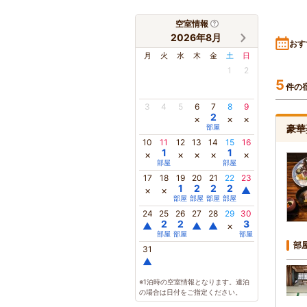
空室情報
2026年8月
おす
月
火
水
木
金
土
日
1
2
5
件の
3
4
5
6
7
8
9
2
×
×
×
部屋
豪華
10
11
12
13
14
15
16
1
1
×
×
×
×
×
部屋
部屋
17
18
19
20
21
22
23
1
2
2
2
×
×
▲
部屋
部屋
部屋
部屋
24
25
26
27
28
29
30
2
2
3
▲
▲
▲
×
部屋
部屋
部屋
部
31
▲
※1泊時の空室情報となります。連泊
の場合は日付をご指定ください。