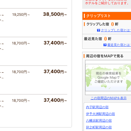
ホテルをご紹介しております。
38,500
19,250円～
円～
ト～
クリップリスト
ア～
0
クリップした宿とは
0
37,400
18,700円～
円～
ト～
最近見た宿とは
ア～
37,400
18,700円～
円～
ト～
ア～
この宿周辺のMAPを表示
37,400
18,700円～
円～
ト～
ア～
内子駅周辺の宿
伊予大洲駅周辺の宿
八幡浜駅周辺の宿
卯之町駅周辺の宿