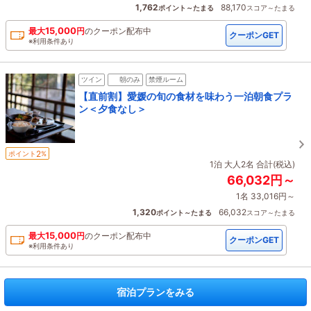
1,762
88,170
ポイント～たまる
スコア～たまる
15,000
最大
円
の
クーポン配布中
クーポンGET
※利用条件あり
ツイン
朝のみ
禁煙ルーム
【直前割】愛媛の旬の食材を味わう一泊朝食プラ
ン＜夕食なし＞
2
ポイント
%
1泊 大人2名 合計(税込)
66,032円～
1名 33,016円～
1,320
66,032
ポイント～たまる
スコア～たまる
15,000
最大
円
の
クーポン配布中
クーポンGET
※利用条件あり
宿泊プランをみる