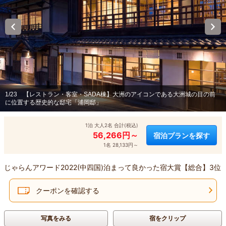
1/23
【レストラン・客室・SADA棟】大洲のアイコンである大洲城の目の前
に位置する歴史的な邸宅「浦岡邸」
1泊 大人2名 合計(税込)
56,266円～
宿泊プランを探す
1名 28,133円～
じゃらんアワード2022(中四国)泊まって良かった宿大賞【総合】3位
クーポンを確認する
写真をみる
宿をクリップ