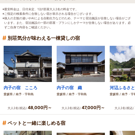
※最安料金は、日付未定、1泊1部屋大人2名の料金です。
※ご指定の検索条件に合致しない宿が表示される場合がございます。
※個人の主観の違いやAIによる自動出力などのため、テーマと宿泊施設が合致しない場合がござ
います。また、宿泊施設の一部の部屋・プランにしかテーマが合致しない場合があります。必
ずご自身で内容をご確認ください。
#
別荘気分が味わえる一棟貸しの宿
内子の宿 こころ
内子の宿 織
河辺ふるさと
愛媛県 / 南予・宇和島
愛媛県 / 南予・宇和島
愛媛県 / 南予・宇
48,000円～
47,000円～
大人2名(税込)
大人2名(税込)
大人2名(税込)
#
ペットと一緒に楽しめる宿