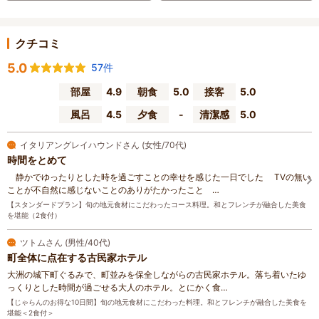
クチコミ
5.0
57件
部屋
4.9
朝食
5.0
接客
5.0
風呂
4.5
夕食
-
清潔感
5.0
イタリアングレイハウンドさん (女性/70代)
時間をとめて
静かでゆったりとした時を過ごすことの幸せを感じた一日でした TVの無い
ことが不自然に感じないことのありがたかったこと …
【スタンダードプラン】旬の地元食材にこだわったコース料理。和とフレンチが融合した美食
を堪能（2食付）
ツトムさん (男性/40代)
町全体に点在する古民家ホテル
大洲の城下町ぐるみで、町並みを保全しながらの古民家ホテル。落ち着いたゆ
っくりとした時間が過ごせる大人のホテル。とにかく食…
【じゃらんのお得な10日間】旬の地元食材にこだわった料理。和とフレンチが融合した美食を
堪能＜2食付＞