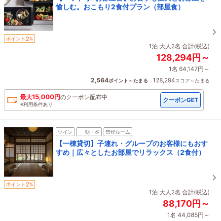
愉しむ。おこもり2食付プラン（部屋食）
2
ポイント
%
1泊 大人2名 合計(税込)
128,294円～
1名 64,147円～
2,564
128,294
ポイント～たまる
スコア～たまる
15,000
最大
円
の
クーポン配布中
クーポンGET
※利用条件あり
ツイン
朝・夕
禁煙ルーム
【一棟貸切】子連れ・グループのお客様にもおす
すめ｜広々としたお部屋でリラックス（2食付）
2
ポイント
%
1泊 大人2名 合計(税込)
88,170円～
1名 44,085円～