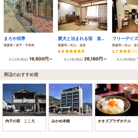
まろや四季
愛犬と泊まれる宿 道後温泉 別邸やすらぎ
愛媛県 / 南予・宇和島
愛媛県 / 松山・道後
愛媛県 / 松山・道
4.6
2.7
19,600円～
26,180円～
大人2名(税込)
大人2名(税込)
大人2名(税込)
周辺のおすすめ宿
内子の宿 こころ
みかめ本館
オオズプラザホテル