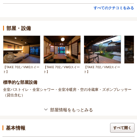
すべてのクチコミをみる
部屋・設備
【TAKE 702／VMGスイー
【TAKE 702／VMGスイー
【TAKE 702／VMGスイー
ト】
ト】
ト】
標準的な部屋設備
全室バストイレ・全室シャワー・全室冷暖房・空の冷蔵庫・ズボンプレッサー
（貸出含む）
部屋情報をもっとみる
基本情報
すべて開く