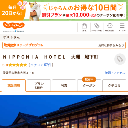
じゃらん
ゲスト
さん
お得な特典をみる
ＮＩＰＰＯＮＩＡ ＨＯＴＥＬ 大洲 城下町
(
クチコミ57件
)
5.0
愛媛県大洲市大洲３７８
地図・アクセス
配布中
プラン
施設情報
写真
クーポン
クチコミ
128件