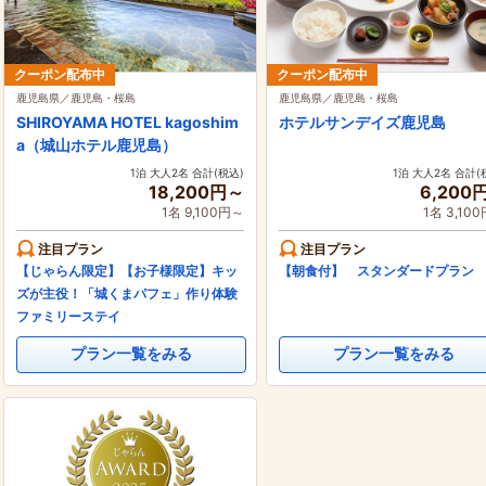
クーポン配布中
クーポン配布中
鹿児島県／鹿児島・桜島
鹿児島県／鹿児島・桜島
SHIROYAMA HOTEL kagoshim
ホテルサンデイズ鹿児島
a（城山ホテル鹿児島）
1泊 大人2名 合計(税込)
1泊 大人2名 合計(
18,200円～
6,200
1名 9,100円～
1名 3,10
注目プラン
注目プラン
【じゃらん限定】【お子様限定】キッ
【朝食付】 スタンダードプラン
ズが主役！「城くまパフェ」作り体験
ファミリーステイ
プラン一覧をみる
プラン一覧をみる