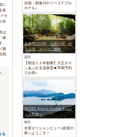
浴場・朝食付のリーズナブル
部に
ホテル♪
る多
アクセ
があ
島は
、維
す。
創業明治12年 山里の宿 妙
ビ栽
見温泉 おりはし旅館
自然
霧島
【明治１２年創業】大正ロマ
ンあふれる温泉宿★早期予約
でお得♪
す。
HOTEL Areaone Koshiki Island
＜上甑島＞
離島
全室オーシャンビュー♪絶景の
島へようこそ！
みる