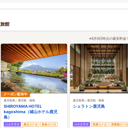
・旅館
※8月9日時点の最安料金
クーポン配布中
鹿児島県／鹿児島・桜島
鹿児島県／鹿児島・桜島
SHIROYAMA HOTEL
シェラトン鹿児島
kagoshima（城山ホテル鹿児
島）
ハイクラス
風呂
高評価
朝食
高評価
ハイクラス
部屋
高評価
清潔感
高評価