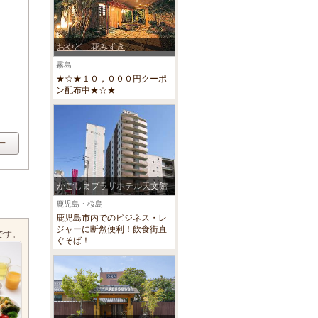
おやど 花みずき
霧島
★☆★１０，０００円クーポ
ン配布中★☆★
ー
かごしまプラザホテル天文館
鹿児島・桜島
鹿児島市内でのビジネス・レ
ジャーに断然便利！飲食街直
です。
ぐそば！