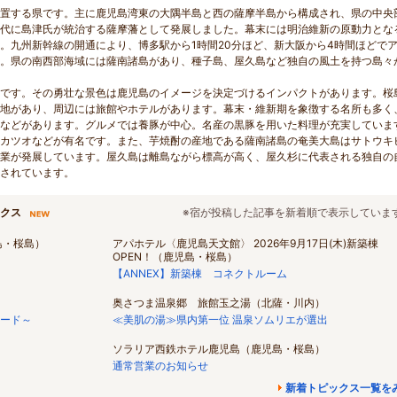
置する県です。主に鹿児島湾東の大隅半島と西の薩摩半島から構成され、県の中央
代に島津氏が統治する薩摩藩として発展しました。幕末には明治維新の原動力とな
。九州新幹線の開通により、博多駅から1時間20分ほど、新大阪から4時間ほどで
。県の南西部海域には薩南諸島があり、種子島、屋久島など独自の風土を持つ島々
です。その勇壮な景色は鹿児島のイメージを決定づけるインパクトがあります。桜
地があり、周辺には旅館やホテルがあります。幕末・維新期を象徴する名所も多く
などがあります。グルメでは養豚が中心。名産の黒豚を用いた料理が充実していま
カツオなどが有名です。また、芋焼酎の産地である薩南諸島の奄美大島はサトウキ
業が発展しています。屋久島は離島ながら標高が高く、屋久杉に代表される独自の
されています。
ックス
※宿が投稿した記事を新着順で表示していま
島・桜島）
アパホテル〈鹿児島天文館〉 2026年9月17日(木)新築棟
OPEN！（鹿児島・桜島）
【ANNEX】新築棟 コネクトルーム
奥さつま温泉郷 旅館玉之湯（北薩・川内）
ード～
≪美肌の湯≫県内第一位 温泉ソムリエが選出
ソラリア西鉄ホテル鹿児島（鹿児島・桜島）
通常営業のお知らせ
新着トピックス一覧を