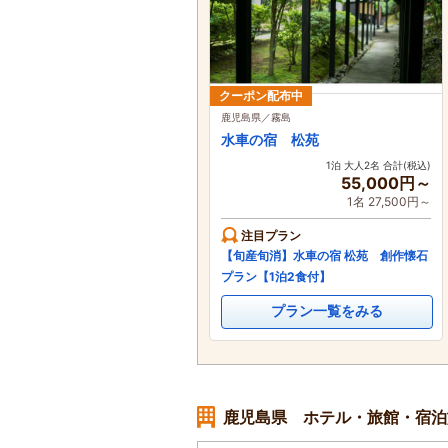
クーポン配布中
鹿児島県／霧島
水車の宿 松苑
1泊 大人2名 合計(税込)
55,000円～
1名 27,500円～
注目プラン
【旬産旬消】水車の宿 松苑 創作懐石
プラン【1泊2食付】
プラン一覧をみる
鹿児島県 ホテル・旅館・宿泊