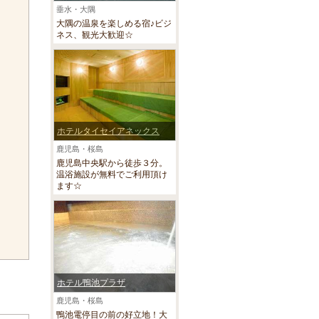
垂水・大隅
大隅の温泉を楽しめる宿♪ビジ
ネス、観光大歓迎☆
ホテルタイセイアネックス
鹿児島・桜島
鹿児島中央駅から徒歩３分。
温浴施設が無料でご利用頂け
ます☆
ホテル鴨池プラザ
鹿児島・桜島
鴨池電停目の前の好立地！大