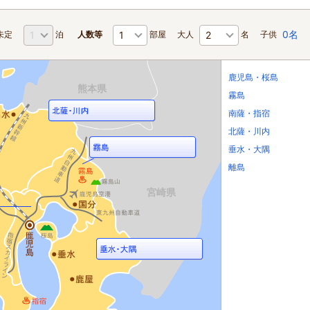
0名
未定
泊
人数等
部屋
大人
名
子供
鹿児島・桜島
熊本県
霧島
南薩・指宿
北薩・川内
垂水・大隅
離島
宮崎県