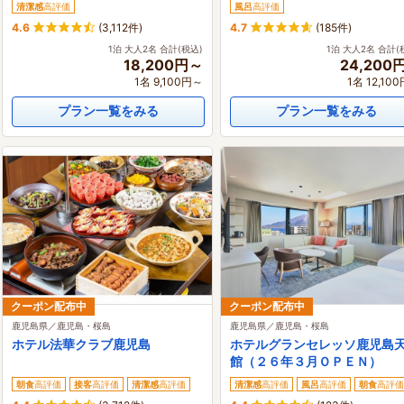
清潔感
高評価
風呂
高評価
4.6
(3,112件)
4.7
(185件)
1泊 大人2名 合計(税込)
1泊 大人2名 合計(
18,200円～
24,200
1名 9,100円～
1名 12,10
プラン一覧をみる
プラン一覧をみる
クーポン配布中
クーポン配布中
鹿児島県／鹿児島・桜島
鹿児島県／鹿児島・桜島
ホテル法華クラブ鹿児島
ホテルグランセレッソ鹿児島
館（２６年３月ＯＰＥＮ）
朝食
高評価
接客
高評価
清潔感
高評価
清潔感
高評価
風呂
高評価
朝食
高評価