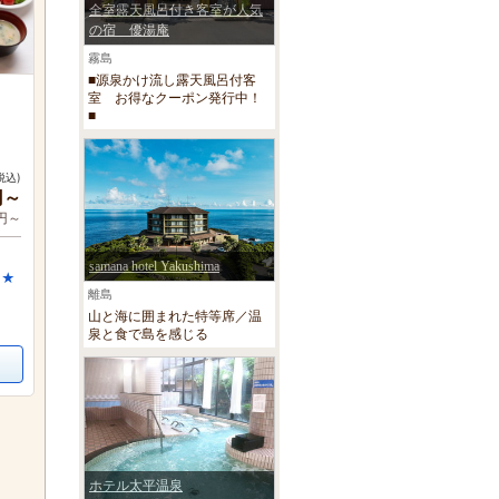
全室露天風呂付き客室が人気
の宿 優湯庵
霧島
■源泉かけ流し露天風呂付客
室 お得なクーポン発行中！
■
税込)
円～
0円～
samana hotel Yakushima
 ★
離島
山と海に囲まれた特等席／温
泉と食で島を感じる
ホテル太平温泉