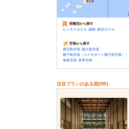
宿種別から探す
ビジネスホテル
旅館
格安ホテル
空港から探す
鹿児島空港
屋久島空港
種子島空港（コスモポート種子島空港）
奄美空港
喜界空港
注目プランのある宿[PR]