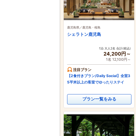
鹿児島県／鹿児島・桜島
シェラトン鹿児島
1泊 大人2名 合計(税込)
24,200円～
1名 12,100円～
注目プラン
【2食付きプラン/Daily Social】全室3
5平米以上の客室でゆったりステイ
プラン一覧をみる