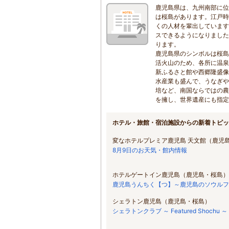
鹿児島県は、九州南部に位
は桜島があります。江戸時
くの人材を輩出しています
スできるようになりました
ります。
鹿児島県のシンボルは桜島
活火山のため、各所に温泉
新ふるさと館や西郷隆盛像
水産業も盛んで、うなぎや
培など、南国ならではの農
を擁し、世界遺産にも指定
ホテル・旅館・宿泊施設からの新着トピ
変なホテルプレミア鹿児島 天文館（鹿児
8月9日のお天気・館内情報
ホテルゲートイン鹿児島（鹿児島・桜島）
鹿児島うんちく【つ】～鹿児島のソウルフ
シェラトン鹿児島（鹿児島・桜島）
シェラトンクラブ ～ Featured Shochu ～