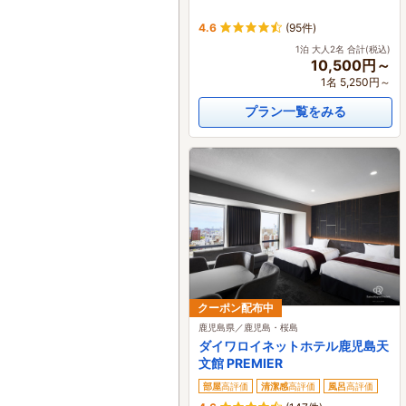
4.6
(95件)
1泊 大人2名 合計(税込)
10,500円～
1名 5,250円～
プラン一覧をみる
クーポン配布中
鹿児島県／鹿児島・桜島
ダイワロイネットホテル鹿児島天
文館 PREMIER
部屋
高評価
清潔感
高評価
風呂
高評価