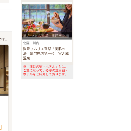
奥さつま温泉郷 旅館玉之湯
です。
北薩・川内
温泉ソムリエ選挙「美肌の
湯」部門県内第一位 宮之城
温泉
※「注目の宿・ホテル」とは、
ご覧になっている県の注目宿・
ホテルをご紹介しております。