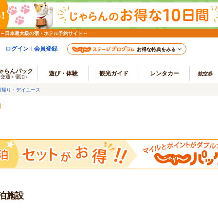
 ～日本最大級の宿・ホテル予約サイト～
ログイン
会員登録
お得な特典をみる
ゃらんパック
遊び・体験
観光ガイド
レンタカー
航空券
（交通＋宿泊）
日帰り・デイユース
泊施設