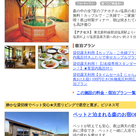
森の中の全7室のプチホテル♪塩原の
無料！カップルで・ご夫婦で・ご家族
喫！夜は特製ディナー、朝は焼きたて
も高評価◎
【アクセス】
東北新幹線那須塩原駅より
塩原ICより塩原温泉方面へ向かい約２５
貸切露天利用【カップル・ご夫婦プラ
内風呂付きふたりで幸せカップルプラ
貸切露天利用！【2名様専用スタンダ
ン！】★客室内風呂付☆
貸切露天利用【タイムセール】じゃら
典お1人様1,100円引きOK檜風呂利用
泊プラン
この施設の料金・宿泊プラン一覧
静かな貸切棟でペット安心★天窓リビングで星空と寛ぎ。ビジネス可
ペットと泊まれる森のお宿OR
ペットが吠えても安心。夜は満天の星空
由に滞在でき、ペットと一緒に入浴で
頃の疲れを癒せます。