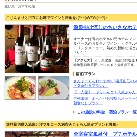
並び順：おすすめ順
こじんまりと浴衣にお箸でワインと洋食を♪(*^^)o∀*∀o(^^*)♪
源泉掛け流しのちいさなホテ
オーナーは有名ホテルの元ホテルマン
食ベースのお食事とワイン、カクテル
ドリンクメニュー、熱めの新鮮な湯と
さい^_^
【アクセス】
車：東北道・西那須野塩原
幹線那須塩原駅～バス約６５分終点下車、
さんそーくんおすすめ^_^塩原山荘の
ド２食付きプラン♪
【一人旅】 ぷら～んと１人旅ぷ
早朝出発・まったりお寝坊もオッケー( ^ω
朝食なしプラン
この施設の料金・宿泊プラン一覧
無料貸切露天温泉と洋フルコース満喫★じゃらん限定プランも豊富♪
全室客室風呂付 プチホテル