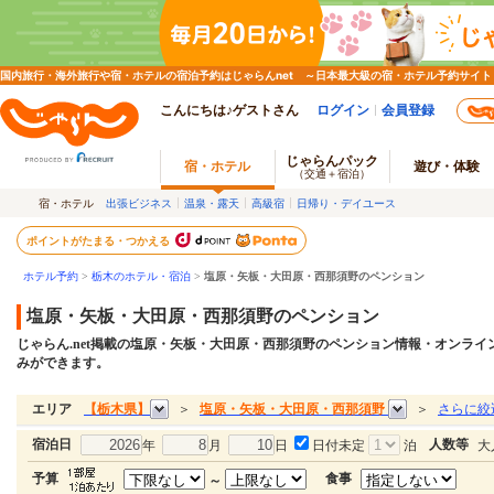
国内旅行・海外旅行や宿・ホテルの宿泊予約はじゃらんnet ～日本最大級の宿・ホテル予約サイト
こんにちは♪ゲストさん
ログイン
会員登録
じゃらんパック
宿・ホテル
遊び・体験
（交通＋宿泊）
宿・ホテル
出張ビジネス
温泉・露天
高級宿
日帰り・デイユース
ポイントがたまる・つかえる
ホテル予約
>
栃木のホテル・宿泊
>
塩原・矢板・大田原・西那須野のペンション
塩原・矢板・大田原・西那須野のペンション
じゃらん.net掲載の塩原・矢板・大田原・西那須野のペンション情報・オンラ
みができます。
【栃木県】
塩原・矢板・大田原・西那須野
さらに絞
エリア
＞
＞
宿泊日
人数等
年
月
日
日付未定
泊
大
予算
食事
～