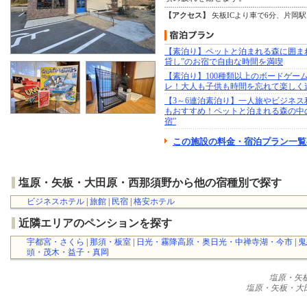
【アクセス】
矢板ICより車で6分、片岡
【素泊り】ペットと泊まれる森に囲ま
貸し”のお宿で自由な時間を満喫
【素泊り】100種類以上のボードゲー
レ！大人も子供も時間を忘れて楽しく
【3～6連泊素泊り】一人旅やビジネス
もおすすめ！ペットと泊まれる森の中
宿”
この施設の料金・宿泊プラン一覧
塩原・矢板・大田原・西那須野から他の宿種別で探す
ビジネスホテル
|
旅館
|
民宿
|
格安ホテル
近隣エリアのペンションを探す
宇都宮・さくら
|
那須・板室
|
日光・霧降高原・奥日光・中禅寺湖・今市
|
鬼
頭・茂木・益子・真岡
塩原・矢
塩原・矢板・大