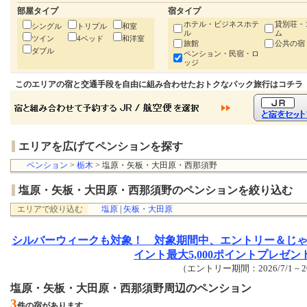
部屋タイプ
宿タイプ
ホテル・ビジネスホテ
貸別荘・
シングル
トリプル
和室
ル
ム
ツイン
4ベッド
和洋室
旅館
公共の宿
ダブル
ペンション・民宿・ロ
ッジ
このエリアの宿と交通手段を自由に組み合わせたおトクなパック旅行はコチラ
エリアを広げてペンションを探す
ペンション
>
栃木
> 塩原・矢板・大田原・西那須野
塩原・矢板・大田原・西那須野のペンションを絞り込む
エリアで絞り込む
塩原
|
矢板・大田原
シルバーウィークも対象！ 対象期間中、エントリー＆じ
イント最大5,000ポイントプレゼン
（エントリー期間：2026/7/1 ~ 20
塩原・矢板・大田原・西那須野周辺のペンション
3
件の宿があります