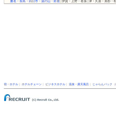
桑名・長島・四日市・湯の山・鈴鹿
| 伊賀・上野・名張 | 津・久居・美杉・松
宿・ホテル
｜
ホテルチェーン
｜
ビジネスホテル
｜
温泉・露天風呂
｜
じゃらんパック
（