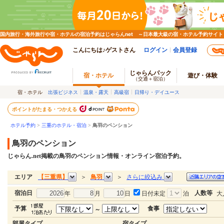
国内旅行・海外旅行や宿・ホテルの宿泊予約はじゃらんnet ～日本最大級の宿・ホテル予約サイト
こんにちは♪ゲストさん
ログイン
会員登録
じゃらんパック
宿・ホテル
遊び・体験
（交通＋宿泊）
宿・ホテル
出張ビジネス
温泉・露天
高級宿
日帰り・デイユース
ポイントがたまる・つかえる
ホテル予約
>
三重のホテル・宿泊
>
鳥羽のペンション
鳥羽のペンション
じゃらん.net掲載の鳥羽のペンション情報・オンライン宿泊予約。
【三重県】
鳥羽
さらに絞込み
エリア
＞
＞
宿泊日
人数等
年
月
日
日付未定
泊
大
予算
食事
～
部屋タイプ
宿タイプ