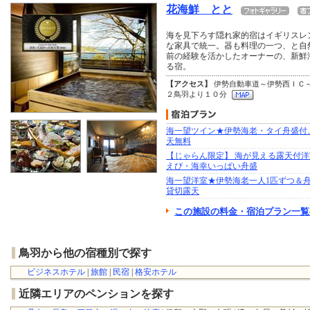
花海鮮 とと
海を見下ろす隠れ家的宿はイギリスレ
な家具で統一。器も料理の一つ、と自
前の経験を活かしたオーナーの、新鮮
る宿。
【アクセス】
伊勢自動車道～伊勢西ＩＣ
２鳥羽より１０分
海一望ツイン★伊勢海老・タイ舟盛付
天無料
【じゃらん限定】 海が見える露天付
えび・海幸いっぱい舟盛
海一望洋室★伊勢海老一人1匹ずつ＆舟
貸切露天
この施設の料金・宿泊プラン一覧
鳥羽から他の宿種別で探す
ビジネスホテル
|
旅館
|
民宿
|
格安ホテル
近隣エリアのペンションを探す