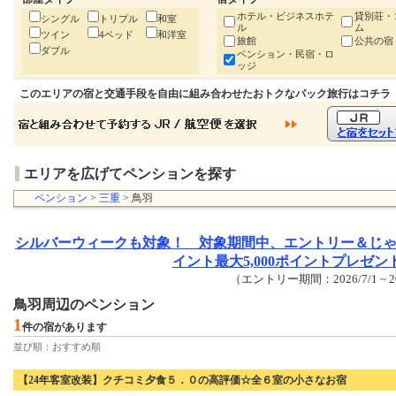
ホテル・ビジネスホテ
貸別荘・
シングル
トリプル
和室
ル
ム
ツイン
4ベッド
和洋室
旅館
公共の宿
ダブル
ペンション・民宿・ロ
ッジ
このエリアの宿と交通手段を自由に組み合わせたおトクなパック旅行はコチラ
エリアを広げてペンションを探す
ペンション
>
三重
> 鳥羽
シルバーウィークも対象！ 対象期間中、エントリー＆じ
イント最大5,000ポイントプレゼン
（エントリー期間：2026/7/1 ~ 20
鳥羽周辺のペンション
1
件の宿があります
並び順：おすすめ順
【24年客室改装】クチコミ夕食５．０の高評価☆全６室の小さなお宿