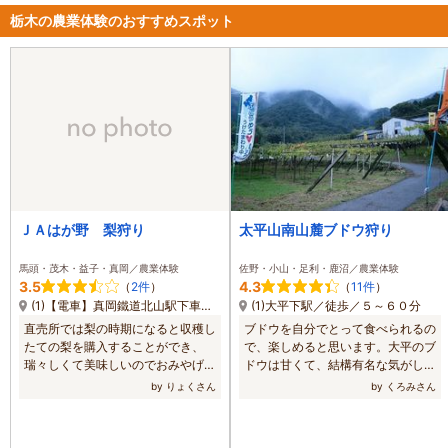
栃木の農業体験のおすすめスポット
ＪＡはが野 梨狩り
太平山南山麓ブドウ狩り
馬頭・茂木・益子・真岡／農業体験
佐野・小山・足利・鹿沼／農業体験
3.5
4.3
（
2件
）
（
11件
）
(1)【電車】真岡鐵道北山駅下車徒歩約5分（国道294沿い） 【バス】JR宇都宮駅西口から関東バス益子行きで約70分「益子駅前」下車タクシーで約5分 【高速バス】秋葉原駅から高速バス「関東やきものライナー」で約2時間30分「益子駅」下車タクシーで約5分 【車】北関東自動車桜川筑西ICから車で約20分 【車】北関東自動車道真岡ICから車で約20分
(1)大平下駅／徒歩／５～６０分
直売所では梨の時期になると収穫し
ブドウを自分でとって食べられるの
たての梨を購入することができ、
で、楽しめると思います。大平のブ
瑞々しくて美味しいのでおみやげに
ドウは甘くて、結構有名な気がしま
も喜ばれます。
す。
by りょくさん
by くろみさん