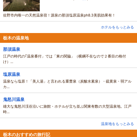
佐野市内唯一の天然温泉宿！源泉の那須塩原温泉ph8.3美肌効果有！
ホテルをもっとみる
栃木の温泉地
那須温泉
江戸の時代の｢温泉番付」では「東の関脇」（横綱不在なので２番目の格付
け）...
塩原温泉
温泉なら塩原！「美人湯」と言われる重曹泉（炭酸水素泉）・硫黄泉・弱アル
カ...
鬼怒川温泉
雄大な鬼怒川渓谷沿いに旅館・ホテルが立ち並ぶ関東有数の大型温泉地。江戸
時...
温泉地をもっとみる
栃木のおすすめの旅行記