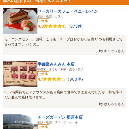
栃木のおすすめご当地グルメスポット
ベーカリーカフェ・ペニーレイン
那須・板室／カフェ
ご当地
（
873件
）
4.3
モーニングセット、珈琲、こう茶、スープはおかわり自由 いつも利用させて
貰ってます。 パンの...
by キャッツさん
宇都宮みんみん 本店
宇都宮・さくら／飲茶・点心・餃子
ご当地
（
903件
）
4.1
6、7時間待ちとアナウンスがあり店内で食事できませんでしたが、持ち帰り
だと並んで受け取りまで...
by はちゃんさん
チーズガーデン 那須本店
那須・板室／スイーツ・ケーキ
ご当地