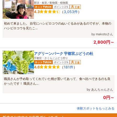
那須・板室／動物園・植物園
ネット予約OK
ポイント2％
王道
（
3,053件
）
4.3
初めて来ました。 自宅にハシビロコウのぬいぐるみがあるのですが、本物の
ハシビロコウを見たこ...
by makotoさん
2,800円～
アグリーンパーク 宇都宮ぶどうの杜
宇都宮・さくら／ぶどう狩り
ネット予約OK
ポイント2％
王道
（
181件
）
4.6
職員さんが予め取ってくれていた桃が置いてあって、食べ比べできるのも良
かったです！ 職員さん...
by あんちゃんさん
0円～
体験スポットをもっとみる