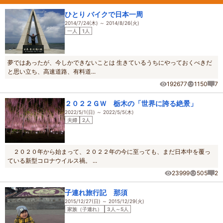
ひとり バイクで日本一周
2014/7/24(木) ～ 2014/8/26(火)
一人
1人
夢ではあったが、今しかできないことは 生きているうちにやっておくべきだ
と思い立ち、高速道路、有料道...
192677
1150
7
２０２２ＧＷ 栃木の「世界に誇る絶景」
2022/5/1(日) ～ 2022/5/5(木)
夫婦
2人
２０２０年から始まって、２０２２年の今に至っても、まだ日本中を覆っ
ている新型コロナウイルス禍。 ...
23999
505
2
子連れ旅行記 那須
2015/12/27(日) ～ 2015/12/29(火)
家族（子連れ）
3人～5人