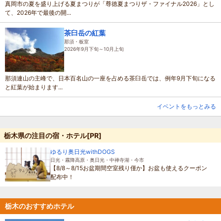
真岡市の夏を盛り上げる夏まつりが「尊徳夏まつりザ・ファイナル2026」とし
て、2026年で最後の開...
茶臼岳の紅葉
那須・板室
2026年9月下旬～10月上旬
那須連山の主峰で、日本百名山の一座を占める茶臼岳では、例年9月下旬になる
と紅葉が始まります...
イベントをもっとみる
栃木県の注目の宿・ホテル[PR]
ゆるり奥日光withDOGS
日光・霧降高原・奥日光・中禅寺湖・今市
【8/8～8/15お盆期間空室残り僅か】お盆も使えるクーポン
配布中！
栃木のおすすめホテル