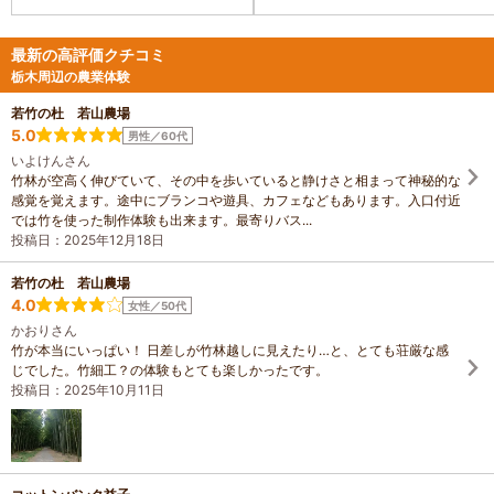
最新の高評価クチコミ
栃木周辺の農業体験
若竹の杜 若山農場
5.0
男性／60代
いよけんさん
竹林が空高く伸びていて、その中を歩いていると静けさと相まって神秘的な
感覚を覚えます。途中にブランコや遊具、カフェなどもあります。入口付近
では竹を使った制作体験も出来ます。最寄りバス...
投稿日：2025年12月18日
若竹の杜 若山農場
4.0
女性／50代
かおりさん
竹が本当にいっぱい！ 日差しが竹林越しに見えたり…と、とても荘厳な感
じでした。竹細工？の体験もとても楽しかったです。
投稿日：2025年10月11日