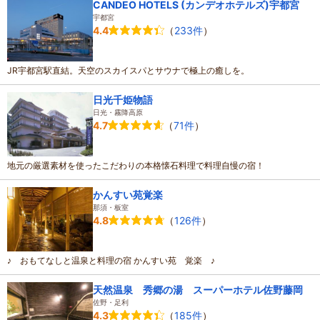
CANDEO HOTELS (カンデオホテルズ)宇都宮
宇都宮
（
233件
）
4.4
JR宇都宮駅直結。天空のスカイスパとサウナで極上の癒しを。
日光千姫物語
日光・霧降高原
（
71件
）
4.7
地元の厳選素材を使ったこだわりの本格懐石料理で料理自慢の宿！
かんすい苑覚楽
那須・板室
（
126件
）
4.8
♪ おもてなしと温泉と料理の宿 かんすい苑 覚楽 ♪
天然温泉 秀郷の湯 スーパーホテル佐野藤岡
佐野・足利
（
185件
）
4.3