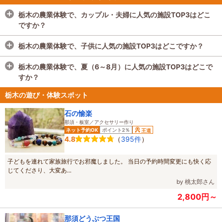
栃木の農業体験で、カップル・夫婦に人気の施設TOP3はどこ
ですか？
栃木の農業体験で、カップル・夫婦に人気の施設TOP3は
若竹
栃木の農業体験で、子供に人気の施設TOP3はどこですか？
の杜 若山農場
、
コットンバンク益子
、
(一社)佐野市観光協会
です。
栃木の農業体験で、子供に人気の施設TOP3は
若竹の杜 若山
栃木の農業体験で、夏（6～8月）に人気の施設TOP3はどこで
カップル・夫婦のすべての体験済みクチコミ数を1週間ごとに集
農場
、
コットンバンク益子
、
(一社)佐野市観光協会
です。
すか？
計し、多い順にランキング形式にしてご紹介しています。※毎週
子供がいる家族のすべての体験済みクチコミ数を1週間ごとに集
更新
計し、多い順にランキング形式にしてご紹介しています。※毎週
栃木の農業体験で、夏（6～8月）に人気の施設TOP3は
若竹の
栃木の遊び・体験スポット
更新
杜 若山農場
、
コットンバンク益子
、
(一社)佐野市観光協会
で
す。
石の愉楽
那須・板室／アクセサリー作り
各施設の四季ごと（春3～5月、夏6～8月、秋9～11月、冬12～
ネット予約OK
ポイント2％
王道
2月）のすべての予約数を集計し、多い順にランキング形式にし
（
395件
）
4.8
てご紹介しています。※毎週更新
子どもを連れて家族旅行でお邪魔しました。 当日の予約時間変更にも快く応
じてくださり、大変あ...
by 桃太郎さん
2,800円～
那須どうぶつ王国