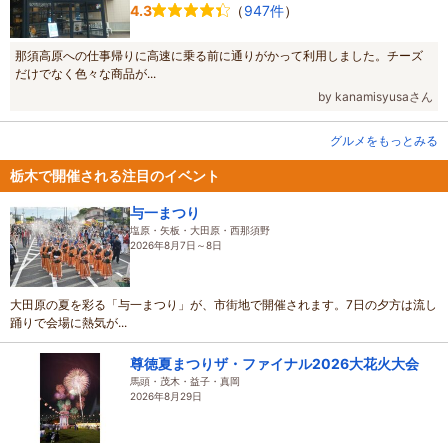
（
947件
）
4.3
那須高原への仕事帰りに高速に乗る前に通りがかって利用しました。チーズ
だけでなく色々な商品が...
by kanamisyusaさん
グルメをもっとみる
栃木で開催される注目のイベント
与一まつり
塩原・矢板・大田原・西那須野
2026年8月7日～8日
大田原の夏を彩る「与一まつり」が、市街地で開催されます。7日の夕方は流し
踊りで会場に熱気が...
尊徳夏まつりザ・ファイナル2026大花火大会
馬頭・茂木・益子・真岡
2026年8月29日