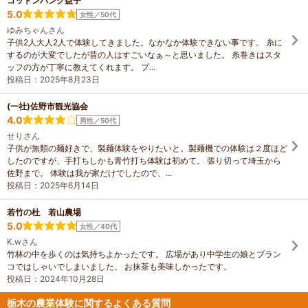
コットンバンク益子
5.0
女性／50代
ゆみちゃんさん
子供2人大人2人で体験してきました。なかなか体験できない事です。 糸に
するのが大変でしたが昔の人はすごいなぁ～と思いました。 糸巻きはスタ
ッフの方が丁寧に教えてくれます。 プ...
投稿日：2025年8月23日
(一社)佐野市観光協会
4.0
男性／50代
せりさん
子供が無類の麺好きで、製麺体験をやりたいと。製麺機での体験は２度ほど
したのですが、手打ちしかも青竹打ち体験は初めて。 張り切って埼玉から
佐野まで。 体験は我が家だけでしたので、...
投稿日：2025年6月14日
若竹の杜 若山農場
5.0
女性／40代
K.wさん
竹林の中を歩くのは気持ちよかったです。 広場があり中学生の娘とブラン
コではしゃいでしまいました。 お抹茶も美味しかったです。
投稿日：2024年10月28日
栃木の農業体験に関するよくある質問