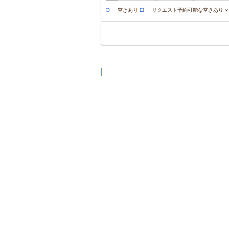
○
･･･空きあり
□
･･･リクエスト予約可能な空きあり ×･