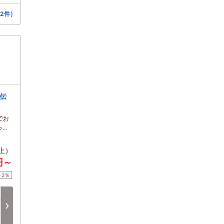
2件）
伝
でお
っち
上）
円～
ト2％
日
月
火
水
木
金
8/16
8/17
8/18
8/19
8/20
8/21
次へ
□
□
□
□
□
□