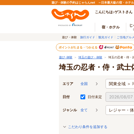
遊び・体験の予約はじゃらんnet ～日本最大級の宿・ホテ
こんにちは♪ゲストさん
じ
宿・ホテル
遊び・体験
旅行ガイド
観光ガイド
ご当地グル
ポイントがたまる・つかえる
遊び･体験
＞
埼玉の遊び・体験
＞
埼玉の忍者・侍・
埼玉の忍者・侍・武士
関東全域 ＞ 
エリア
全国
日付
日付未定
レジャー・体
ジャンル
全て
こだわり条件を追加する