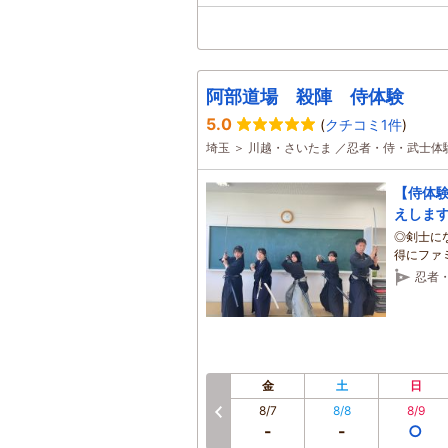
阿部道場 殺陣 侍体験
5.0
(
クチコミ1件
)
埼玉 ＞ 川越・さいたま ／忍者・侍・武士体
【侍体験
えしま
◎剣士に
得にファ
ゃいまし
忍者
金
土
日
8/7
8/8
8/9
前へ
-
-
○