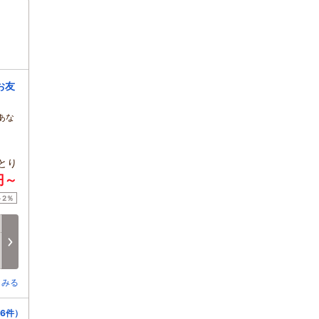
お友
あな
とり
円～
ト2％
日
月
火
水
木
金
8/16
8/17
8/18
8/19
8/20
8/21
次へ
○
○
○
○
○
○
とみる
6件）