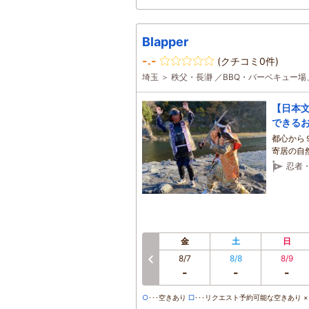
Blapper
-.-
(クチコミ0件)
埼玉 ＞ 秩父・長瀞 ／BBQ・バーベキュー
【日本
できるお
都心から
寄居の自
忍者
金
土
日
8/7
8/8
8/9
前へ
-
-
-
○
･･･空きあり
□
･･･リクエスト予約可能な空きあり ×･