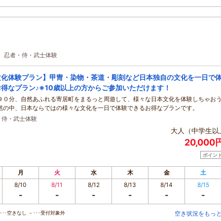
場、忍者・侍・武士体験
文化体験プラン】甲冑・染物・茶道・彫刻など日本独自の文化を一日で
得なプラン♪※10歳以上の方からご参加いただけます！
９０分、自然あふれる寄居町をまるっと周遊して、様々な日本文化を体験しちゃおう
然の中、日本ならではの様々な文化を一日で体験できるお得なプランです。
・侍・武士体験
大人（中学生以
20,000
ポイン
月
火
水
木
金
土
8/10
8/11
8/12
8/13
8/14
8/15
-
-
-
-
-
-
･･空きなし －･･･受付対象外
空き状況をもっ