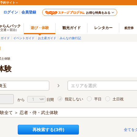
ル予約サイト～
ログイン
会員登録
お得な特典をみる
ゃらんパック
遊び・体験
観光ガイド
レンタカー
航空券
（交通＋宿泊）
メガイド
イベントガイド
お土産ガイド
みんなの旅行記
武士体験
体験
埼玉
エリアを選択
指定しない
平日
土日祝
から
日間
験全て ＞ 忍者・侍・武士体験
再検索する(
3
件)
全てを