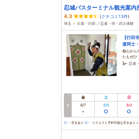
忍城バスターミナル観光案内
4.3
(
クチコミ13件
)
埼玉 ＞ 久喜・行田 ／忍者・侍・武士体験
【行田市
達同士・
都心から
たもぜひ
忍者
金
土
日
8/7
8/8
8/9
前へ
-
○
○
○
･･･空きあり
□
･･･リクエスト予約可能な空きあり ×･