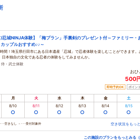
所
/忍城NINJA体験】「梅プラン」手裏剣のプレゼント付～ファミリー・
カップルおすすめ♪♪～
1時間！埼玉県行田市にある日本遺産「忍城」で忍者体験を楽しむことができます。
、日本独自の文化である忍者の体験をしてみませんか。
・侍・武士体験
おひ
500
即時予約OK
ポイン
月
火
水
木
金
土
8/10
8/11
8/12
8/13
8/14
8/15
○
○
○
○
○
○
･･空きなし －･･･受付対象外
空き状況をもっ
この施設のプランをもっとみる（