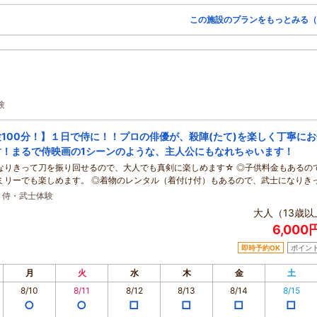
この施設のプランをもっとみる（
験
100分！】１日で侍に！！プロの俳優が、殺陣(たて)を楽しく丁寧にお
す！まるで侍映画の1シーンのような、主人公にもなれちゃいます！
なりきって刀を振り回せるので、大人でも真剣に楽しめます☆ ◎子供料金もあるの
ミリーでも楽しめます。 ◎着物のレンタル（着付け付）もあるので、武士になりき
ょう！
・侍・武士体験
大人（13歳以
6,000
即時予約OK
ポイン
月
火
水
木
金
土
8/10
8/11
8/12
8/13
8/14
8/15
○
○
□
□
□
□