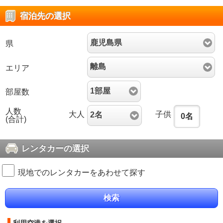
宿泊先の選択
鹿児島県
県
離島
エリア
1部屋
部屋数
人数
大人
子供
2名
0
名
(合計)
レンタカーの選択
現地でのレンタカーをあわせて探す
検索