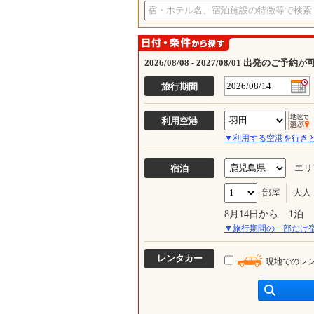
2026/08/08 - 2027/08/01 出発のご予
旅行期間
利用空港
帰り
▼利用する空港を行き
エリ
宿泊
部屋
大人
チェックイン
8月14日から
1泊
▼旅行期間の一部だけ
レンタカー
現地でのレ