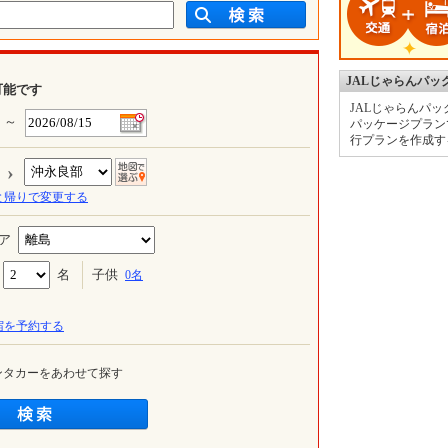
JALじゃらんパッ
約が可能です
JALじゃらんパ
～
パッケージプラン
行プランを作成す
›
と帰りで変更する
›
ア
名
子供
0
名
チェックアウト
～
宿を予約する
ンタカーをあわせて探す