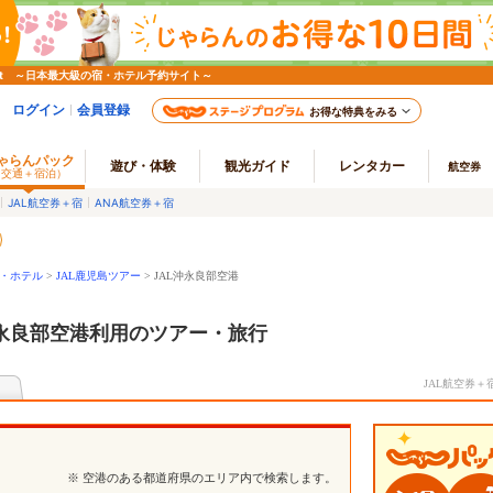
et ～日本最大級の宿・ホテル予約サイト～
ログイン
会員登録
お得な特典をみる
ゃらんパック
遊び・体験
観光ガイド
レンタカー
航空券
（交通＋宿泊）
JAL航空券＋宿
ANA航空券＋宿
宿・ホテル
>
JAL鹿児島ツアー
> JAL沖永良部空港
沖永良部空港利用のツアー・旅行
JAL航空券
※ 空港のある都道府県のエリア内で検索します。