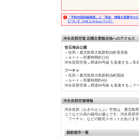
「予約内容詳細画面」に「現在、情報を更新中のた
について（JALじゃらんパック）
沖永良部空港 近隣主要観光地へのアクセス
笠石海浜公園
＜住所＞鹿児島県大島郡和泊町喜美留
＜ルート＞所要時間約12分
沖永良部空港→県道84号線 を直進する→笠
フーチャ
＜住所＞鹿児島県大島郡和泊町国頭
＜ルート＞所要時間約4分
沖永良部空港→県道84号線 を直進する→フ
沖永良部空港情報
沖永良部（おきのえらぶ）空港は、鹿児島
ユリなどの花の栽培が盛んです。沖永良部空
「フーチャ」などの観光スポットがあります
就航都市一覧