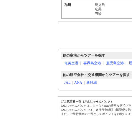
九州
鹿児島
奄美
与論
他の空港からツアーを探す
奄美空港
|
喜界島空港
|
鹿児島空港
|
他の航空会社・交通機関からツアーを探す
JAL
|
ANA
|
新幹線
JAL航空券＋宿（JALじゃらんパック）
JALじゃらんパックは、じゃらんnetの豊富な宿泊
JALじゃらんパックでは、旅行代金総額（消費税を
また、ご旅行代金の一部としてポイントをお使いいた