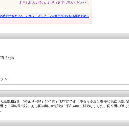
お申し込みの際のご注意（必ずお読みください）
め表示できません」とエラーメッセージが表示されている場合の対応
石海浜公園
ーチャ
県大島郡和泊町（沖永良部島）に位置する空港です。沖永良部島は奄美諸島南西部の
港は、同島最北端にある国頭岬の丘陵地に昭和44年に開港しました。同空港の近く
。