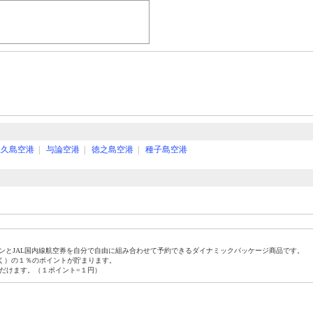
屋久島空港
|
与論空港
|
徳之島空港
|
種子島空港
プランとJAL国内線航空券を自分で自由に組み合わせて予約できるダイナミックパッケージ商品です。
除く）の１％のポイントが貯まります。
だけます。（１ポイント=１円）