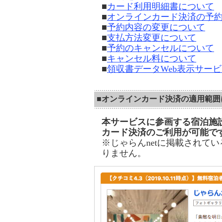
■
カード利用明細書について
■
オンラインカード決済の予
■
予約内容の変更について
■
支払方法変更について
■
予約のキャンセルについて
■
キャンセル料について
■
領収書データWeb表示サー
■オンラインカード決済の適用範囲
本サービスに参画する宿泊施
カード決済のご利用が可能で
※じゃらんnetに掲載されて
りません。