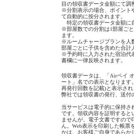
目の領収書データ金額にて調
※分割表示の場合、ポイント
て自動的に按分されます。
特定の領収書データ金額に自
※部屋数での分割は1部屋ご
ます。
※ルームチャージプランを人
部屋ごとに子供を含めた合計
※予約時に入力された宿泊代
書欄に一律反映されます。
領収書データは、「Airペイ
ート」名での表示となります。
再発行回数を記載)と表示され
弊社では領収書の発行、送付
当サービスは電子的に保持さ
です。領収内容を証明すると
ませんが、電子文書ですので
ん。Web表示を印刷した帳票
かは、お客様ご自身であらか