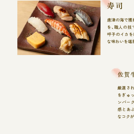
唐津の海で獲
を、職人の技
呼子のイカを
な味わいを堪
厳選さ
をぎゅ
ンバー
感とあ
なコクが