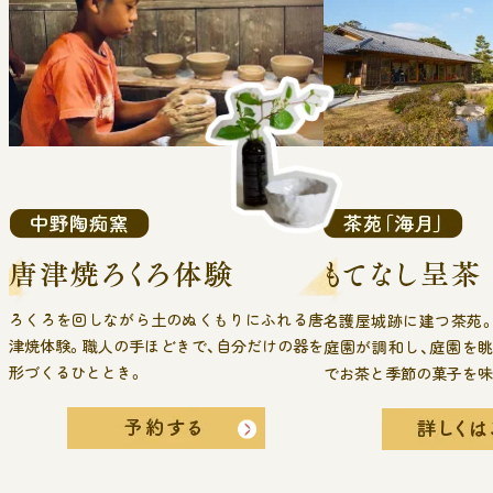
ろくろを回しながら土のぬくもりにふれる唐
名護屋城跡に建つ茶苑
津焼体験。職人の手ほどきで、自分だけの器を
庭園が調和し、庭園を
形づくるひととき。
でお茶と季節の菓子を味