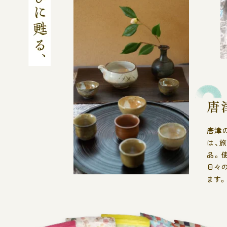
唐津
は、
品。
日々
ます。