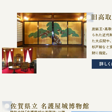
炭鉱王・高
られた近代
た大広間や
杉戸絵など
財に指定。