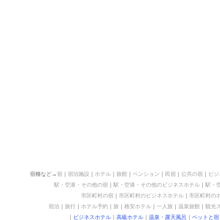
宿種など→
宿
｜
宿泊施設
｜
ホテル
｜
旅館
｜
ペンション
｜
民宿
｜
公共の宿
｜
ビジ
駅・空港・その他の宿
｜
駅・空港・その他のビジネスホテル
｜
駅・
市区町村の宿
｜
市区町村のビジネスホテル
｜
市区町村の
宿泊
｜
旅行
｜
ホテル予約
｜
旅
｜
格安ホテル
｜
一人旅
｜
温泉旅館
｜
観光
｜
ビジネスホテル
｜
高級ホテル
｜
温泉・露天風呂
｜
ペットと宿