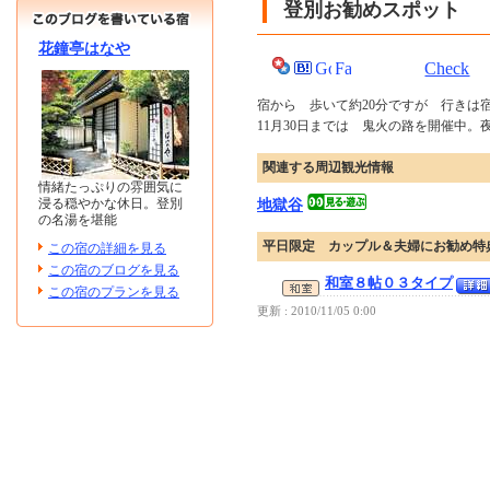
登別お勧めスポット
花鐘亭はなや
Check
宿から 歩いて約20分ですが 行きは
11月30日までは 鬼火の路を開催中。
関連する周辺観光情報
情緒たっぷりの雰囲気に
浸る穏やかな休日。登別
地獄谷
の名湯を堪能
平日限定 カップル＆夫婦にお勧め特
この宿の詳細を見る
この宿のブログを見る
和室８帖０３タイプ
この宿のプランを見る
更新 : 2010/11/05 0:00