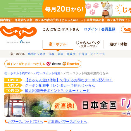
国内旅行・海外旅行や宿・ホテルの宿泊予約はじゃらんnet ～日本最大級の宿・ホテル予約サイト
こんにちは♪ゲストさん
ログイン
会員登録
じゃらんパック
宿・ホテル
遊び・体験
（交通＋宿泊）
宿・ホテル
出張ビジネス
温泉・露天
高級宿
日帰り・デイユース
ポイントがたまる・つかえる
宿・ホテル予約TOP
>
パワースポット特集
>
パワースポット特集/花鐘亭はなや
【じゃらん遊び体験】で使えるお得なクーポン配布中！
クーポン配布中！レンタカー予約もじゃらん
最大6,000円分ポイント/リクルートカード
パワースポットTOPへ
北海道/パワースポットへ