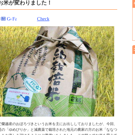
お米が変わりました！
Check
で蘭越産のおぼろづきというお米を主にお出ししておりましたが、今回、
題の「ゆめぴりか」と減農薬で栽培された地元の農家の方のお米「ななつ