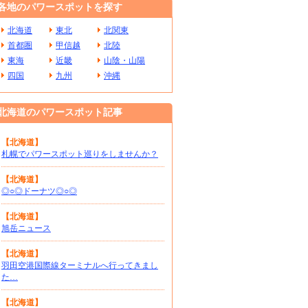
各地のパワースポットを探す
北海道
東北
北関東
首都圏
甲信越
北陸
東海
近畿
山陰・山陽
四国
九州
沖縄
北海道のパワースポット記事
【北海道】
札幌でパワースポット巡りをしませんか？
【北海道】
◎○◎ドーナツ◎○◎
【北海道】
旭岳ニュース
【北海道】
羽田空港国際線ターミナルへ行ってきまし
た…
【北海道】