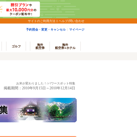
サイトのご利用方法
ヘルプ/問い合わせ
予約照会・変更・キャンセル
マイページ
海外
海外
ゴルフ
航空券
航空券+ホテル
お米が変わりました！/パワースポット特集
掲載期間：2010年9月15日～2010年12月14日