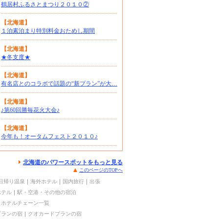
鶴居村ふるさとまつり２０１０②
【北海道】
１泊素泊まり特別料金おためし期間
【北海道】
★冬支度★
【北海道】
有名店とのコラボで話題の“新プラン”が大…
【北海道】
♪第60回勝毎花火大会♪
【北海道】
今年も！オータムフェスト２０１０♪
北海道のパワースポットをもっと見る
このページのTOPへ
日帰り温泉
｜
海外ホテル
｜
国内旅行
｜
出張
ホテル
｜
駅・空港・その他の宿泊
｜
ホテルチェーン一覧
プランの宿
｜
クオカードプランの宿