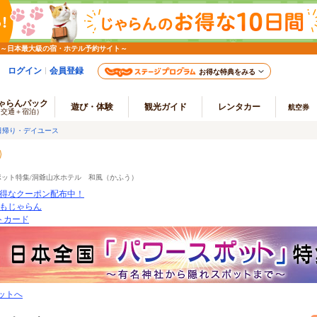
 ～日本最大級の宿・ホテル予約サイト～
ログイン
会員登録
お得な特典をみる
ゃらんパック
遊び・体験
観光ガイド
レンタカー
航空券
（交通＋宿泊）
日帰り・デイユース
ポット特集/洞爺山水ホテル 和風（かふう）
得なクーポン配布中！
もじゃらん
ートカード
ットへ