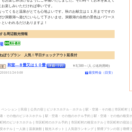
」もお楽しみ頂けるようにご準備いたしました。その時々でお米を変えて
にお楽しみいただければ幸いです。
なってくると温泉がとても心地よいです。秋のお献立は１１月までですの
ぜひ洞爺湖へ遊びにいらして下さいませ。洞爺湖の自然の景色はパワース
トといわれるだけありますよ！
する周辺観光情報
湖
ねぼうプラン 人気！平日チェックアウト延長付
和室―８畳又は１０畳
￥8,500～/人
(2名利用時)
2010/11/24 0:00
最安料金（目安）
｜
ペンション
｜
民宿
｜
公共の宿
｜
ビジネスホテル・ホテル
｜
駅・空港・その他
｜
市区町村
｜
港・その他のビジネスホテル
｜
駅・空港・その他のホテル予約
｜
駅・空港・その他の格安
町村のビジネスホテル
｜
市区町村のホテル予約
｜
市区町村の格安ホテル
｜
市区町村の宿泊
安ホテル
｜
一人旅
｜
温泉旅館
｜
観光スポット
｜
人気宿ランキング
｜
禁煙プランの宿
｜
喫煙