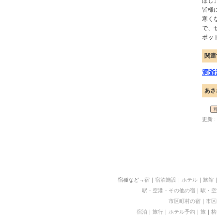
ぼし
皆様
寒く
で、
ポッ
関連
洞爺
あさ
更新 : 
宿種など→
宿
｜
宿泊施設
｜
ホテル
｜
旅館
駅・空港・その他の宿
｜
駅・空
市区町村の宿
｜
市区
宿泊
｜
旅行
｜
ホテル予約
｜
旅
｜
格