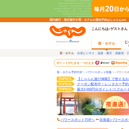
国内旅行・海外旅行や宿・ホテルの宿泊予約はじゃらんnet
こんにちは♪ゲストさん
じ
宿・ホテル
宿・ホテル
出張ビジネス
温泉・露天
高級宿
ポイントがたまる・つかえる
宿・ホテル予約TOP
>
パワースポット特集
>
パワース
【じゃらん遊び体験】で使えるお
クーポン配布中！レンタカー予約
最大6,000円分ポイント/リクル
パワースポットTOPへ
北海道/パワースポ