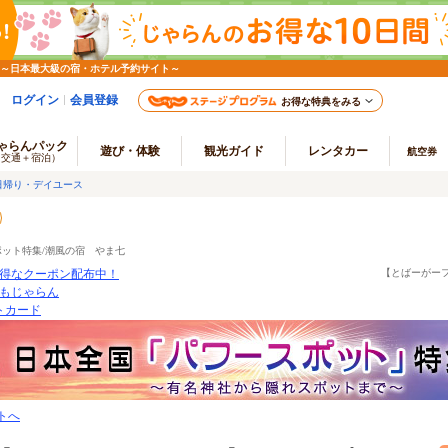
 ～日本最大級の宿・ホテル予約サイト～
ログイン
会員登録
お得な特典をみる
ゃらんパック
遊び・体験
観光ガイド
レンタカー
航空券
（交通＋宿泊）
日帰り・デイユース
ポット特集/潮風の宿 やま七
得なクーポン配布中！
【とばーがー
もじゃらん
ートカード
トへ