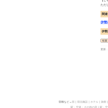
【じ
ただ
関連
伊勢
伊勢
更新 : 
宿種など→
宿
｜
宿泊施設
｜
ホテル
｜
旅館
駅・空港・その他の宿
｜
駅・空