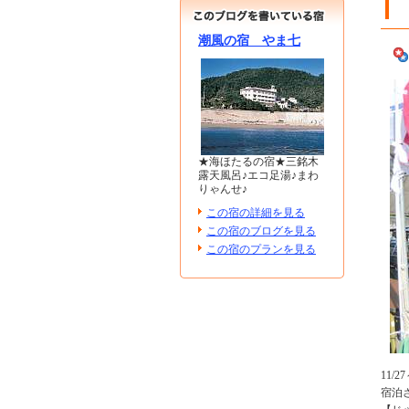
潮風の宿 やま七
★海ほたるの宿★三銘木
露天風呂♪エコ足湯♪まわ
りゃんせ♪
この宿の詳細を見る
この宿のブログを見る
この宿のプランを見る
11/
宿泊