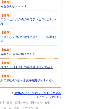
【静岡】
★食欲の秋・・・★
【静岡】
スターヒルズの森の中でテレビロケが行わ
れ…
【静岡】
気まぐれな秋の空が描き出す・・☆絵画の
よ…
【岐阜】
素敵な花もちが届きました
【静岡】
８月１９日★昨日の熱海会場花火大会！
【静岡】
新年最初の3連休は熱海梅園がおすすめ♪
東海のパワースポットをもっと見る
このページのTOPへ
日帰り温泉
｜
海外ホテル
｜
国内旅行
｜
出張
ホテル
｜
駅・空港・その他の宿泊