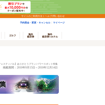
サイトのご利用方法
ヘルプ/問い合わせ
予約照会・変更・キャンセル
マイページ
海外
海外
ゴルフ
航空券
航空券+ホテル
フェスティバル】ありがとうプラン/パワースポット特集
掲載期間：2010年9月15日～2010年12月14日