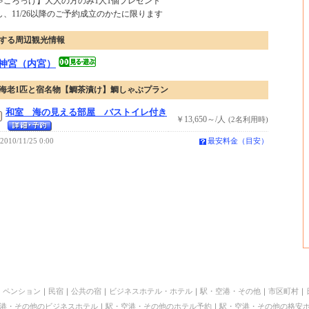
ゃころっけ】大人の方のみ1人1個プレゼント
し、11/26以降のご予約成立のかたに限ります
する周辺観光情報
神宮（内宮）
海老1匹と宿名物【鯛茶漬け】鯛しゃぶプラン
和室 海の見える部屋 バストイレ付き
￥13,650～/人
(2名利用時)
2010/11/25 0:00
最安料金（目安）
｜
ペンション
｜
民宿
｜
公共の宿
｜
ビジネスホテル・ホテル
｜
駅・空港・その他
｜
市区町村
｜
港・その他のビジネスホテル
｜
駅・空港・その他のホテル予約
｜
駅・空港・その他の格安