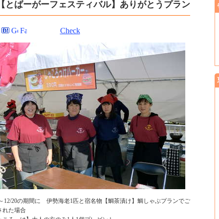
【とばーがーフェスティバル】ありがとうプラン
Check
27～12/20の期間に 伊勢海老1匹と宿名物【鯛茶漬け】鯛しゃぶプランでご
された場合