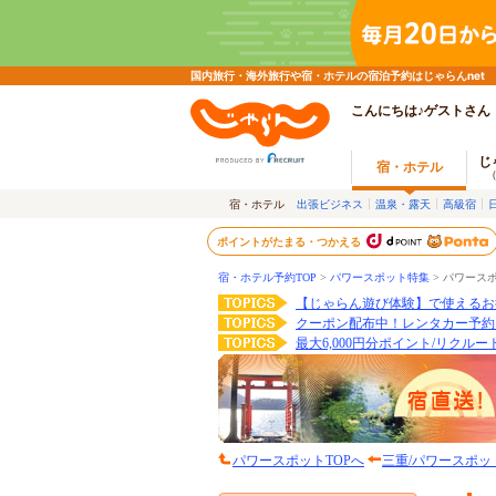
国内旅行・海外旅行や宿・ホテルの宿泊予約はじゃらんnet
こんにちは♪ゲストさん
じ
宿・ホテル
宿・ホテル
出張ビジネス
温泉・露天
高級宿
ポイントがたまる・つかえる
宿・ホテル予約TOP
>
パワースポット特集
>
パワース
【じゃらん遊び体験】で使えるお
クーポン配布中！レンタカー予約
最大6,000円分ポイント/リクル
パワースポットTOPへ
三重/パワースポッ