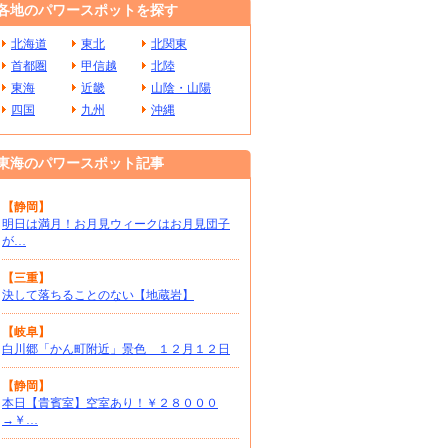
各地のパワースポットを探す
北海道
東北
北関東
首都圏
甲信越
北陸
東海
近畿
山陰・山陽
四国
九州
沖縄
東海のパワースポット記事
【静岡】
明日は満月！お月見ウィークはお月見団子
が…
【三重】
決して落ちることのない【地蔵岩】
【岐阜】
白川郷「かん町附近」景色 １２月１２日
【静岡】
本日【貴賓室】空室あり！￥２８０００
→￥…