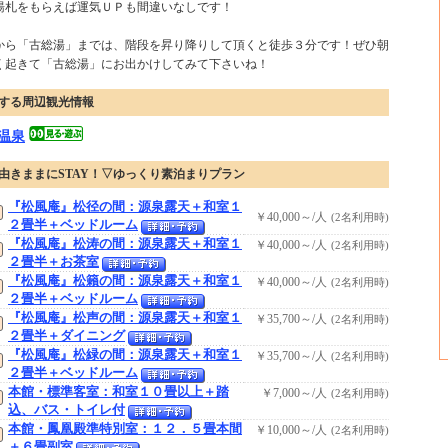
湯札をもらえば運気ＵＰも間違いなしです！
から「古総湯」までは、階段を昇り降りして頂くと徒歩３分です！ぜひ朝
く起きて「古総湯」にお出かけしてみて下さいね！
する周辺観光情報
温泉
由きままにSTAY！▽ゆっくり素泊まりプラン
『松風庵』松径の間：源泉露天＋和室１
￥40,000～/人
(2名利用時)
２畳半＋ベッドルーム
『松風庵』松涛の間：源泉露天＋和室１
￥40,000～/人
(2名利用時)
２畳半＋お茶室
『松風庵』松籟の間：源泉露天＋和室１
￥40,000～/人
(2名利用時)
２畳半＋ベッドルーム
『松風庵』松声の間：源泉露天＋和室１
￥35,700～/人
(2名利用時)
２畳半＋ダイニング
『松風庵』松緑の間：源泉露天＋和室１
￥35,700～/人
(2名利用時)
２畳半＋ベッドルーム
本館・標準客室：和室１０畳以上＋踏
￥7,000～/人
(2名利用時)
込、バス・トイレ付
本館・鳳凰殿準特別室：１２．５畳本間
￥10,000～/人
(2名利用時)
＋６畳副室