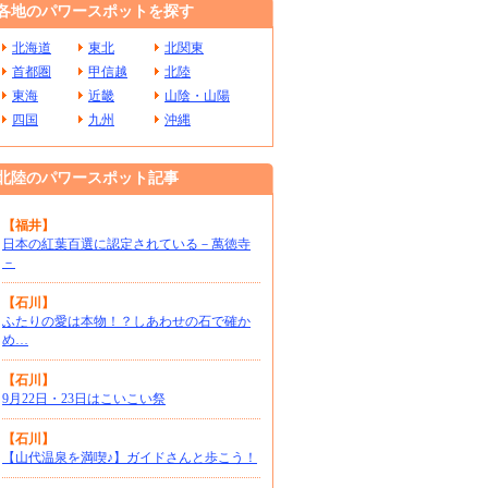
各地のパワースポットを探す
北海道
東北
北関東
首都圏
甲信越
北陸
東海
近畿
山陰・山陽
四国
九州
沖縄
北陸のパワースポット記事
【福井】
日本の紅葉百選に認定されている－萬徳寺
－
【石川】
ふたりの愛は本物！？しあわせの石で確か
め…
【石川】
9月22日・23日はこいこい祭
【石川】
【山代温泉を満喫♪】ガイドさんと歩こう！