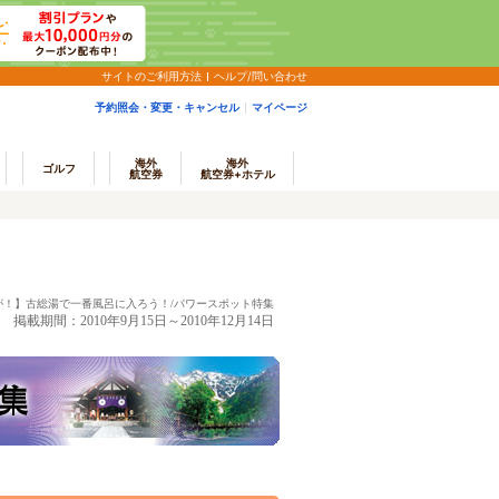
サイトのご利用方法
ヘルプ/問い合わせ
予約照会・変更・キャンセル
マイページ
海外
海外
ゴルフ
航空券
航空券+ホテル
が！】古総湯で一番風呂に入ろう！/パワースポット特集
掲載期間：2010年9月15日～2010年12月14日