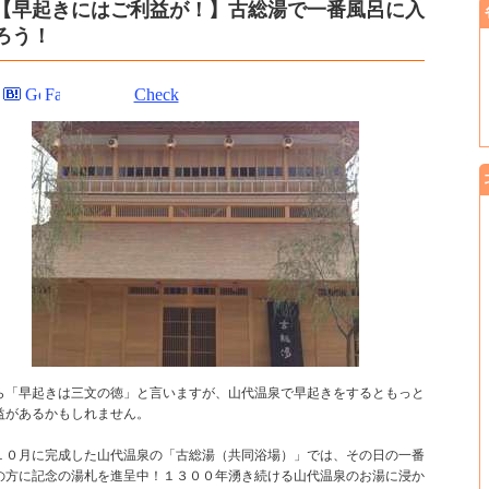
【早起きにはご利益が！】古総湯で一番風呂に入
ろう！
Check
ら「早起きは三文の徳」と言いますが、山代温泉で早起きをするともっと
益があるかもしれません。
１０月に完成した山代温泉の「古総湯（共同浴場）」では、その日の一番
の方に記念の湯札を進呈中！１３００年湧き続ける山代温泉のお湯に浸か