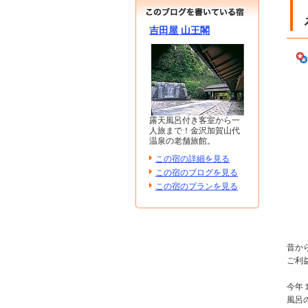
吉田屋 山王閣
露天風呂付き客室から一
人旅まで！金沢加賀山代
温泉の老舗旅館。
この宿の詳細を見る
この宿のブログを見る
この宿のプランを見る
昔か
ご利
今年
風呂