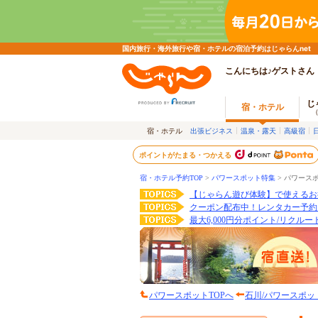
国内旅行・海外旅行や宿・ホテルの宿泊予約はじゃらんnet
こんにちは♪ゲストさん
じ
宿・ホテル
宿・ホテル
出張ビジネス
温泉・露天
高級宿
ポイントがたまる・つかえる
宿・ホテル予約TOP
>
パワースポット特集
>
パワースポ
【じゃらん遊び体験】で使えるお
クーポン配布中！レンタカー予約
最大6,000円分ポイント/リクル
パワースポットTOPへ
石川/パワースポッ