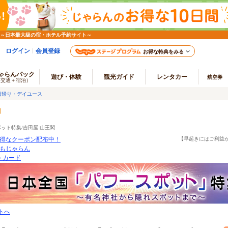
 ～日本最大級の宿・ホテル予約サイト～
ログイン
会員登録
お得な特典をみる
ゃらんパック
遊び・体験
観光ガイド
レンタカー
航空券
（交通＋宿泊）
日帰り・デイユース
ット特集/吉田屋 山王閣
得なクーポン配布中！
【早起きにはご利益
もじゃらん
ートカード
トへ