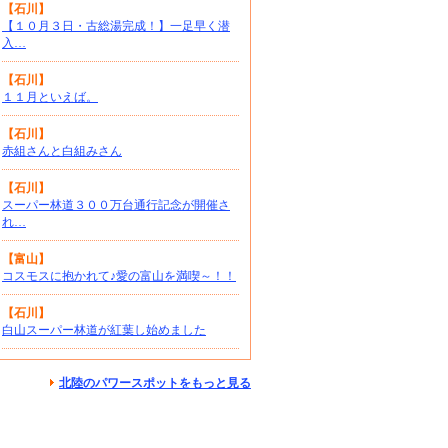
【石川】
【１０月３日・古総湯完成！】一足早く潜
入…
【石川】
１１月といえば。
【石川】
赤組さんと白組みさん
【石川】
スーパー林道３００万台通行記念が開催さ
れ…
【富山】
コスモスに抱かれて♪愛の富山を満喫～！！
【石川】
白山スーパー林道が紅葉し始めました
北陸のパワースポットをもっと見る