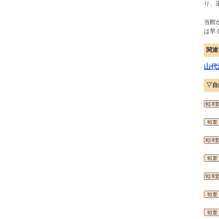
り、
当館
は早
関連
山代
▽自