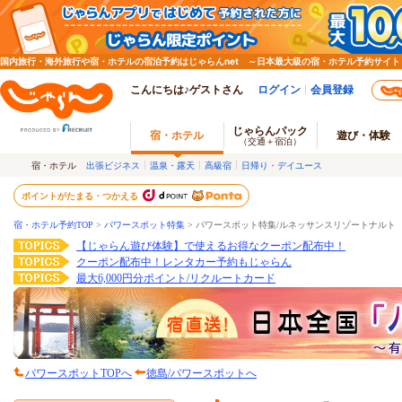
国内旅行・海外旅行や宿・ホテルの宿泊予約はじゃらんnet ～日本最大級の宿・ホテル予約サイト
こんにちは♪ゲストさん
ログイン
会員登録
じゃらんパック
宿・ホテル
遊び・体験
（交通＋宿泊）
宿・ホテル
出張ビジネス
温泉・露天
高級宿
日帰り・デイユース
ポイントがたまる・つかえる
宿・ホテル予約TOP
>
パワースポット特集
>
パワースポット特集/ルネッサンスリゾートナルト
【じゃらん遊び体験】で使えるお得なクーポン配布中！
クーポン配布中！レンタカー予約もじゃらん
最大6,000円分ポイント/リクルートカード
パワースポットTOPへ
徳島/パワースポットへ