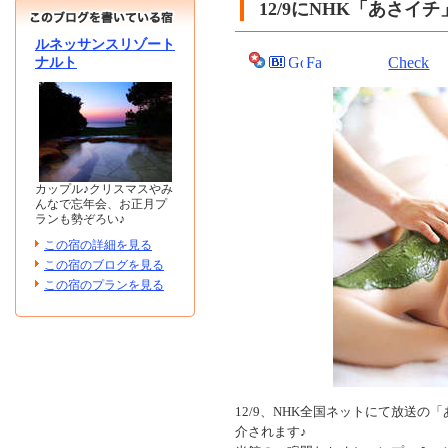
12/9にNHK「あさイ
ルネッサンスリゾート
Check
ナルト
カップル♪クリスマスやみ
んなで忘年会、お正月プ
ランも勢ぞろい♪
この宿の詳細を見る
この宿のブログを見る
この宿のプランを見る
12/9、NHK全国ネットにて放送
介されます♪