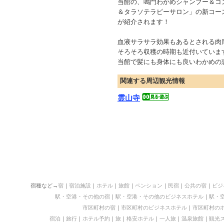
当館の、鳴門わかめシャンプー＆コ
＆タラソテラピーサロン」の新コー
が紹介されます！
血液サラサラ効果もあるとされる肉
そろそろ収穫の時期も近付いていま
当館で髪にも身体にも良いわかめの
関連する周辺観光情報
霊山寺
宿種など→
宿
｜
宿泊施設
｜
ホテル
｜
旅館
｜
ペンション
｜
民宿
｜
公共の宿
｜
ビジ
駅・空港・その他の宿
｜
駅・空港・その他のビジネスホテル
｜
駅・
市区町村の宿
｜
市区町村のビジネスホテル
｜
市区町村の
宿泊
｜
旅行
｜
ホテル予約
｜
旅
｜
格安ホテル
｜
一人旅
｜
温泉旅館
｜
観光