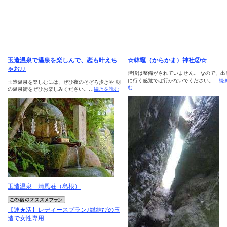
玉造温泉で温泉を楽しんで、恋も叶えち
☆韓竈（からかま）神社②☆
ゃお♪♪
階段は整備がされていません。 なので、出
に行く感覚では行かないでください。…
続
玉造温泉を楽しむには、ぜひ夜のそぞろ歩きや 朝
む
の温泉街をぜひお楽しみください。…
続きを読む
玉造温泉 清風荘（島根）
【運★活】レディースプラン♪縁結びの玉
造で女性専用