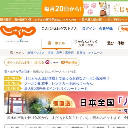
国内旅行・海外旅行や宿・ホテルの宿泊予約はじゃらんnet ～日本最大級の宿・ホテル予約サイト
こんにちは♪ゲストさん
ログイン
会員登録
じゃらんパック
宿・ホテル
遊び・体験
（交通＋宿泊）
宿・ホテル
出張ビジネス
温泉・露天
高級宿
日帰り・デイユース
ポイントがたまる・つかえる
宿・ホテル予約TOP
>
島根の人気のパワースポット特集
【じゃらん遊び体験】で使えるお得なクーポン配布中！
クーポン配布中！レンタカー予約もじゃらん
最大6,000円分ポイント/リクルートカード
風水の吉地や神社仏閣から、まだあまり知られていない隠れスポットまで、全