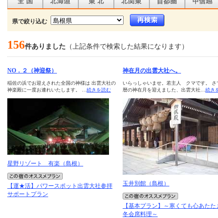
県で絞り込む
156
件ありました
（上記条件で検索した結果になります）
NO．２（神迎祭）
神在月の出雲大社へ。
稲佐の浜でお迎えされた全国の神様は 出雲大社の
いらっしゃいませ。若主人 クマです。 さ
神楽殿に一度お連れいたします。 …
続きを読む
暦の神在月を迎えました、出雲大社…
続き
星野リゾート 有楽（島根）
玉井別館（島根）
【運★活】パワースポット出雲大社参拝
サポートプラン
【基本プラン】～寒くても心あたた
冬会席料理～