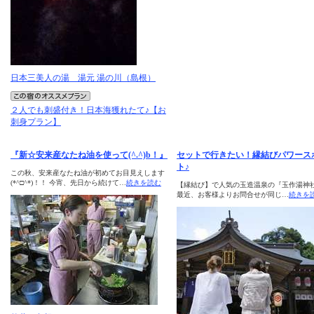
日本三美人の湯 湯元 湯の川（島根）
２人でも刺盛付き！日本海獲れたて♪【お
刺身プラン】
『新☆安来産なたね油を使って(^.^)b！』
セットで行きたい！縁結びパワース
ト♪
この秋、安来産なたね油が初めてお目見えします
(*^□^*)！！ 今宵、先日から続けて…
続きを読む
【縁結び】で人気の玉造温泉の『玉作湯神
最近、お客様よりお問合せが同じ…
続きを