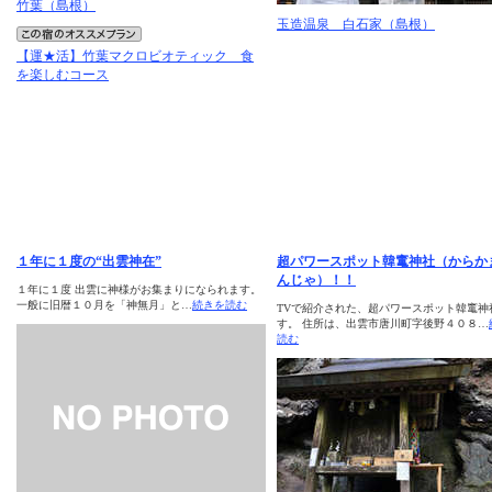
竹葉（島根）
玉造温泉 白石家（島根）
【運★活】竹葉マクロビオティック 食
を楽しむコース
１年に１度の“出雲神在”
超パワースポット韓竃神社（からか
んじゃ）！！
１年に１度 出雲に神様がお集まりになられます。
一般に旧暦１０月を「神無月」と…
続きを読む
TVで紹介された、超パワースポット韓竃神
す。 住所は、出雲市唐川町字後野４０８…
読む