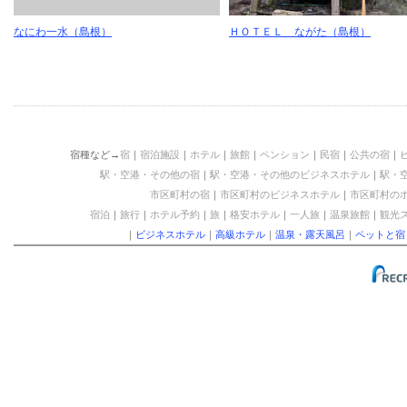
なにわ一水（島根）
ＨＯＴＥＬ ながた（島根）
宿種など→
宿
｜
宿泊施設
｜
ホテル
｜
旅館
｜
ペンション
｜
民宿
｜
公共の宿
｜
駅・空港・その他の宿
｜
駅・空港・その他のビジネスホテル
｜
駅・
市区町村の宿
｜
市区町村のビジネスホテル
｜
市区町村の
宿泊
｜
旅行
｜
ホテル予約
｜
旅
｜
格安ホテル
｜
一人旅
｜
温泉旅館
｜
観光
｜
ビジネスホテル
｜
高級ホテル
｜
温泉・露天風呂
｜
ペットと宿