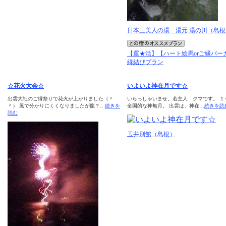
日本三美人の湯 湯元 湯の川（島根
【運★活】【ハート絵馬orご縁バー
縁結びプラン
☆花火大会☆
いよいよ神在月です☆
出雲大社のご縁祭りで花火が上がりました（＾
いらっしゃいませ。若主人 クマです。 １
＾） 風で分かりにくくなりましたが龍？…
続きを
全国的な神無月。 出雲は、神在…
続きを読
読む
玉井別館（島根）