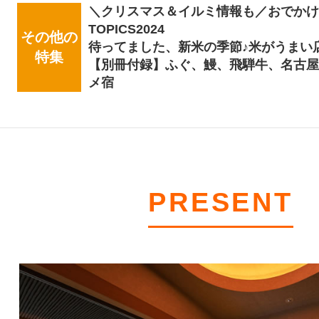
＼クリスマス＆イルミ情報も／おでかけ
TOPICS2024
その他の
待ってました、新米の季節♪米がうまい
特集
【別冊付録】ふぐ、鰻、飛騨牛、名古
メ宿
PRESENT