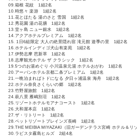
09.箱根 花紋 1組2名
10.時悠々 楽游 1組2名
11.花とほたる 湯のさと 雪国 1組2名
12.秀花園 湯の花膳 1組2名
13.堂ヶ島 ニュー銀水 1組2名
14.アクアホテルプレミアム 1組2名
15. 1日6組限定 大人の絶景隠れ宿 滝元館 遊季の里 1組2名
16.ホテルインディゴ犬山有楽苑 1組2名
17.伊勢志摩 芭新萃 1組2名
18.志摩観光ホテル ザ クラシック 1組2名
19.5つのお湯めぐり 小川温泉元湯 ホテルおがわ 1組2名
20.アーバンホテル京都二条プレミアム 1組2名
21.一晩泊まればトドになる 夕日ヶ浦温泉 海舟 1組2名
22.ホテル奈良さくらいの郷 1組2名
23.竹野屋旅館 1組2名
24.萩八景 雁嶋別荘 1組2名
25.リゾートホテルモアナコースト 1組2名
26.大和屋本店 1組2名
27.ザ・リトリート 1組2名
28.ペットリゾートブレインズ長崎 1組2名
29.THE MEIBIA MIYAZAKI（旧ガーデンテラス宮崎 ホテル＆
30.ラビスタ霧島ヒルズ 2組4名