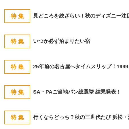
特 集
見どころを総ざらい！
秋のディズニー注目T
特 集
いつか必ず泊まりたい宿
特 集
25年前の名古屋へタイムスリップ！
199
特 集
SA・PAご当地パン総選挙 結果発表！
特 集
行くならどっち？
秋の三世代たび 浜松