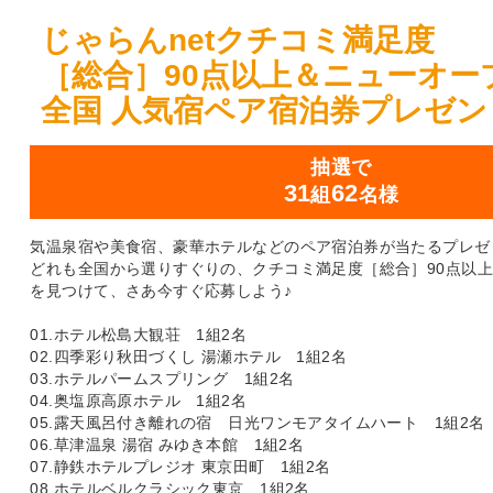
じゃらんnetクチコミ満足度
［総合］90点以上＆ニューオー
全国 人気宿ペア宿泊券プレゼン
抽選で
31
62
組
名様
気温泉宿や美食宿、豪華ホテルなどのペア宿泊券が当たるプレゼ
どれも全国から選りすぐりの、クチコミ満足度［総合］90点以
を見つけて、さあ今すぐ応募しよう♪
01.ホテル松島大観荘 1組2名
02.四季彩り秋田づくし 湯瀬ホテル 1組2名
03.ホテルパームスプリング 1組2名
04.奥塩原高原ホテル 1組2名
05.露天風呂付き離れの宿 日光ワンモアタイムハート 1組2名
06.草津温泉 湯宿 みゆき本館 1組2名
07.静鉄ホテルプレジオ 東京田町 1組2名
08.ホテルベルクラシック東京 1組2名