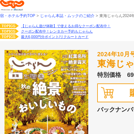
宿・ホテル予約TOP
>
じゃらん本誌・ムックのご紹介
>
東海じゃらん2024
【じゃらん遊び体験】で使えるお得なクーポン配布中！
クーポン配布中！レンタカー予約もじゃらん
最大6,000円分ポイント/リクルートカード
2024年10月
東海じ
特別価格 69
バックナンバ