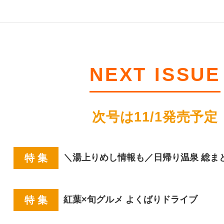
NEXT ISSUE
次号は11/1発売予定
特 集
＼湯上りめし情報も／日帰り温泉 総ま
特 集
紅葉×旬グルメ よくばりドライブ