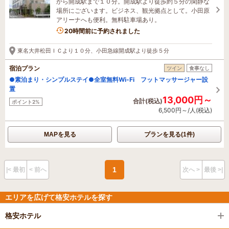
から開成駅まで１０分。開成駅より徒歩約５分の閑静な
場所にございます。ビジネス、観光拠点として。小田原
アリーナへも便利。無料駐車場あり。
20時間前に予約されました
東名大井松田ＩＣより１０分、小田急線開成駅より徒歩５分
宿泊プラン
ツイン
食事なし
●素泊まり・シンプルステイ●全室無料Wi-Fi フットマッサージャー設
置
13,000円～
合計(税込)
ポイント2%
6,500円～/人(税込)
MAPを見る
プランを見る(1件)
1
|< 最初
< 前へ
次へ >
最後 >|
エリアを広げて格安ホテルを探す
格安ホテル