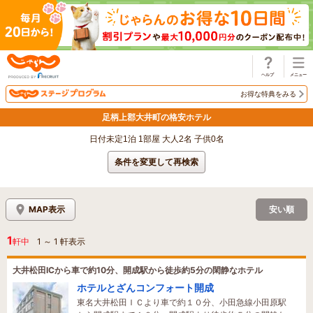
じゃらん
お得な特典をみる
足柄上郡大井町の格安ホテル
日付未定1泊 1部屋 大人2名 子供0名
条件を変更して再検索
MAP表示
安い順
1
軒中
1
～
1
軒表示
大井松田ICから車で約10分、開成駅から徒歩約5分の閑静なホテル
ホテルとざんコンフォート開成
東名大井松田ＩＣより車で約１０分、小田急線小田原駅