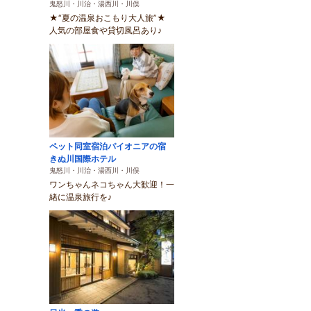
鬼怒川・川治・湯西川・川俣
★“夏の温泉おこもり大人旅”★
人気の部屋食や貸切風呂あり♪
ペット同室宿泊パイオニアの宿
きぬ川国際ホテル
鬼怒川・川治・湯西川・川俣
ワンちゃんネコちゃん大歓迎！一
緒に温泉旅行を♪