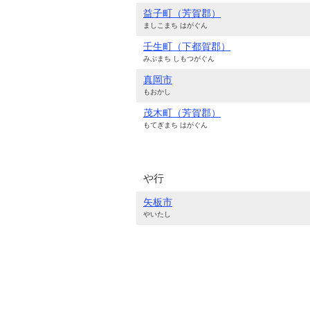
益子町（芳賀郡）
ましこまち はがぐん
壬生町（下都賀郡）
みぶまち しもつがぐん
真岡市
もおかし
茂木町（芳賀郡）
もてぎまち はがぐん
や行
矢板市
やいたし