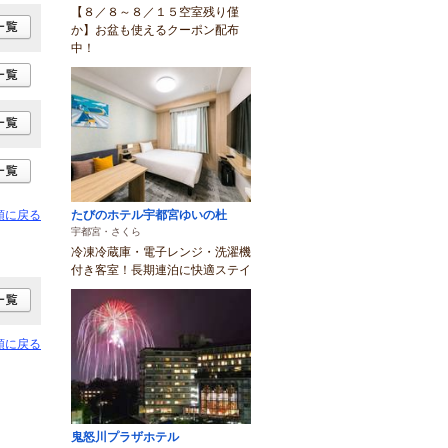
【８／８～８／１５空室残り僅
か】お盆も使えるクーポン配布
中！
たびのホテル宇都宮ゆいの杜
頭に戻る
宇都宮・さくら
冷凍冷蔵庫・電子レンジ・洗濯機
付き客室！長期連泊に快適ステイ
頭に戻る
鬼怒川プラザホテル