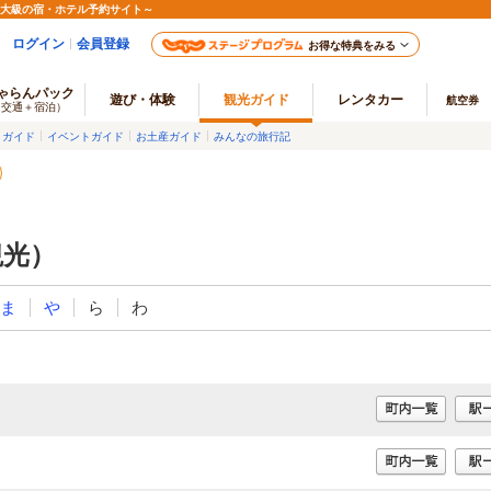
最大級の宿・ホテル予約サイト～
ログイン
会員登録
お得な特典をみる
ゃらんパック
遊び・体験
観光ガイド
レンタカー
航空券
（交通＋宿泊）
メガイド
イベントガイド
お土産ガイド
みんなの旅行記
観光）
ま
や
ら
わ