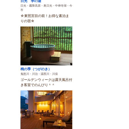
日光 季の遊
日光・霧降高原・奥日光・中禅寺湖・今
市
☆東照宮目の前！お得な素泊ま
りの宿☆
栂の季（つがのき）
鬼怒川・川治・湯西川・川俣
ゴールデンウィークは露天風呂付
き客室でのんびり＾＾