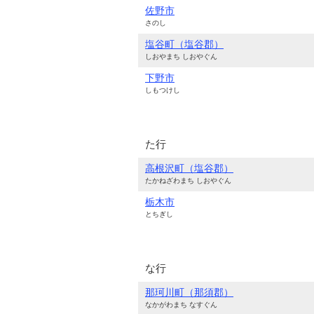
佐野市
さのし
塩谷町（塩谷郡）
しおやまち しおやぐん
下野市
しもつけし
た行
高根沢町（塩谷郡）
たかねざわまち しおやぐん
栃木市
とちぎし
な行
那珂川町（那須郡）
なかがわまち なすぐん