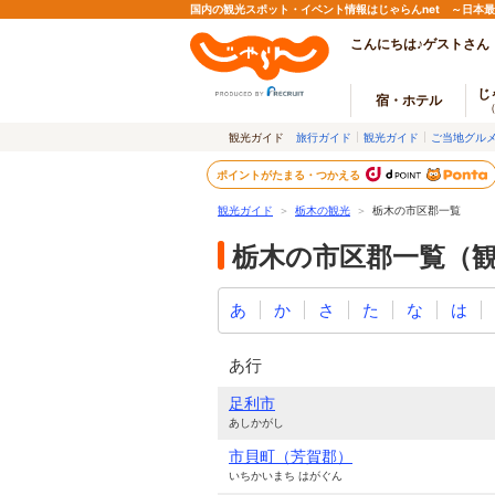
国内の観光スポット・イベント情報はじゃらんnet ～日本
こんにちは♪ゲストさん
じ
宿・ホテル
観光ガイド
旅行ガイド
観光ガイド
ご当地グル
ポイントがたまる・つかえる
観光ガイド
＞
栃木の観光
＞
栃木の市区郡一覧
栃木の市区郡一覧（
あ
か
さ
た
な
は
あ行
足利市
あしかがし
市貝町（芳賀郡）
いちかいまち はがぐん