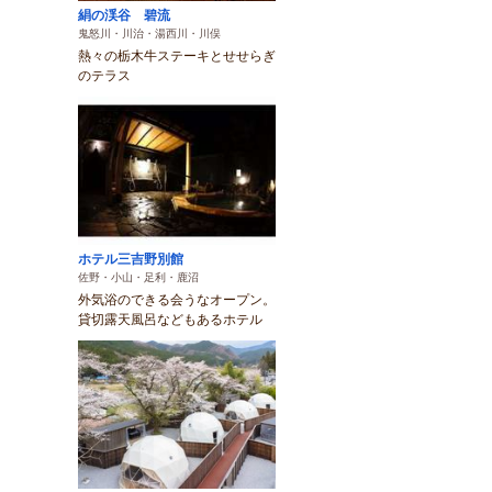
絹の渓谷 碧流
鬼怒川・川治・湯西川・川俣
熱々の栃木牛ステーキとせせらぎ
のテラス
ホテル三吉野別館
佐野・小山・足利・鹿沼
外気浴のできる会うなオープン。
貸切露天風呂などもあるホテル