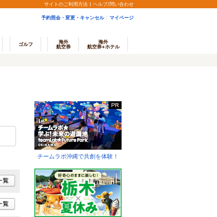
サイトのご利用方法
ヘルプ/問い合わせ
予約照会・変更・キャンセル
マイページ
海外
海外
ゴルフ
航空券
航空券+ホテル
チームラボ沖縄で共創を体験！