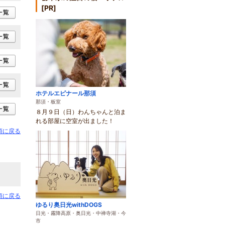
[PR]
ホテルエピナール那須
那須・板室
８月９日（日）わんちゃんと泊ま
れる部屋に空室が出ました！
頭に戻る
頭に戻る
ゆるり奥日光withDOGS
日光・霧降高原・奥日光・中禅寺湖・今
市