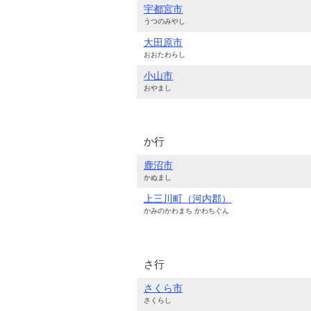
宇都宮市
うつのみやし
大田原市
おおたわらし
小山市
おやまし
か行
鹿沼市
かぬまし
上三川町（河内郡）
かみのかわまち かわちぐん
さ行
さくら市
さくらし