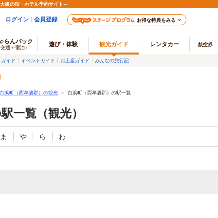
最大級の宿・ホテル予約サイト～
ログイン
会員登録
お得な特典をみる
ゃらんパック
遊び・体験
観光ガイド
レンタカー
航空券
（交通＋宿泊）
メガイド
イベントガイド
お土産ガイド
みんなの旅行記
白浜町（西牟婁郡）の観光
＞
白浜町（西牟婁郡）の駅一覧
の駅一覧（観光）
ま
や
ら
わ