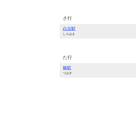
さ行
白浜駅
しらはま
た行
椿駅
つばき