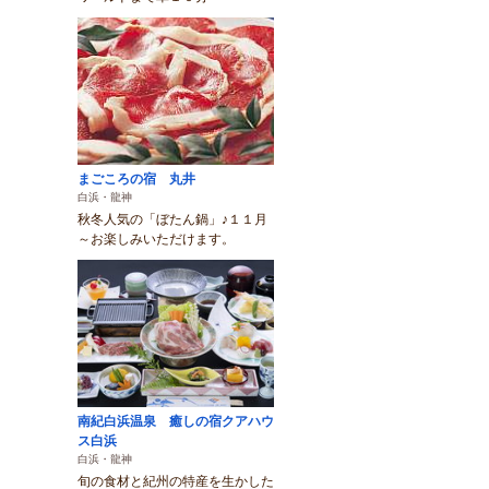
まごころの宿 丸井
白浜・龍神
秋冬人気の「ぼたん鍋」♪１１月
～お楽しみいただけます。
南紀白浜温泉 癒しの宿クアハウ
ス白浜
白浜・龍神
旬の食材と紀州の特産を生かした