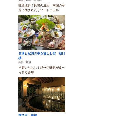
勝浦・串本・すさみ
眺望抜群！良質の温泉！南国の草
花に囲まれたリゾートホテル
名湯と紀州の幸を愉しむ宿 朝日
楼
白浜・龍神
当館いちおし！紀州の味覚が食べ
られる会席
季楽里 龍神