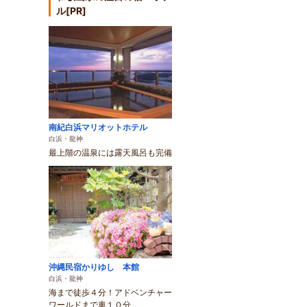
ル[PR]
南紀白浜マリオットホテル
白浜・龍神
最上階の温泉には露天風呂も完備
沖縄民宿かりゆし 本館
白浜・龍神
海まで徒歩４分！アドベンチャー
ワールドまで車１０分