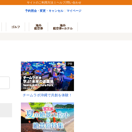
サイトのご利用方法
ヘルプ/問い合わせ
予約照会・変更・キャンセル
マイページ
海外
海外
ゴルフ
航空券
航空券+ホテル
チームラボ沖縄で共創を体験！