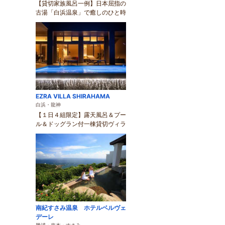
【貸切家族風呂一例】日本屈指の
古湯「白浜温泉」で癒しのひと時
EZRA VILLA SHIRAHAMA
白浜・龍神
【１日４組限定】露天風呂＆プー
ル＆ドッグラン付一棟貸切ヴィラ
南紀すさみ温泉 ホテルベルヴェ
デーレ