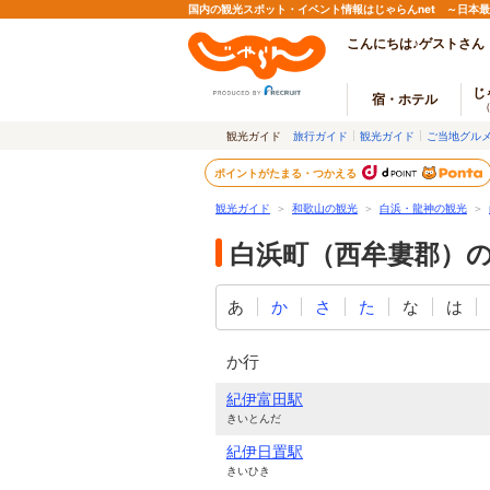
国内の観光スポット・イベント情報はじゃらんnet ～日本
こんにちは♪ゲストさん
じ
宿・ホテル
観光ガイド
旅行ガイド
観光ガイド
ご当地グル
ポイントがたまる・つかえる
観光ガイド
＞
和歌山の観光
＞
白浜・龍神の観光
＞
白浜町（西牟婁郡）
あ
か
さ
た
な
は
か行
紀伊富田駅
きいとんだ
紀伊日置駅
きいひき