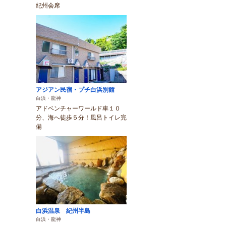
紀州会席
アジアン民宿・プチ白浜別館
白浜・龍神
アドベンチャーワールド車１０
分、海へ徒歩５分！風呂トイレ完
備
白浜温泉 紀州半島
白浜・龍神