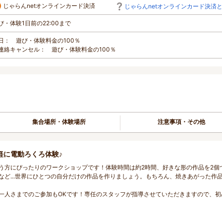
じゃらんnetオンラインカード決済
じゃらんnetオンラインカード決済
び・体験1日前の22:00まで
日： 遊び・体験料金の100％
連絡キャンセル： 遊び・体験料金の100％
集合場所・体験場所
注意事項・その他
軽に電動ろくろ体験♪
う方にぴったりのワークショップです！体験時間は約2時間、好きな形の作品を2個
ど...世界にひとつの自分だけの作品を作りましょう。もちろん、焼きあがった作
一人さまでのご参加もOKです！専任のスタッフが指導させていただきますので、初