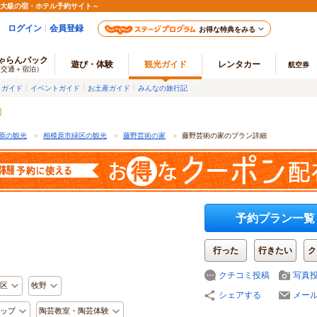
最大級の宿・ホテル予約サイト～
ログイン
会員登録
お得な特典をみる
ゃらんパック
遊び・体験
観光ガイド
レンタカー
航空券
（交通＋宿泊）
メガイド
イベントガイド
お土産ガイド
みんなの旅行記
原の観光
＞
相模原市緑区の観光
＞
藤野芸術の家
＞
藤野芸術の家のプラン詳細
予約プラン一覧
行った
行きたい
ク
クチコミ投稿
写真
区
牧野
シェアする
メー
ップ
陶芸教室・陶芸体験