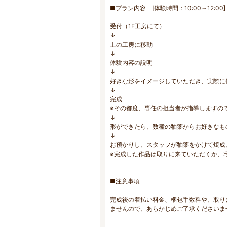
■プラン内容 [体験時間：10:00～12:00]
受付（1F工房にて）
↓
土の工房に移動
↓
体験内容の説明
↓
好きな形をイメージしていただき、実際に
↓
完成
※その都度、専任の担当者が指導しますの
↓
形ができたら、数種の釉薬からお好きなも
↓
お預かりし、スタッフが釉薬をかけて焼成
※完成した作品は取りに来ていただくか、
■注意事項
完成後の着払い料金、梱包手数料や、取り
ませんので、あらかじめご了承くださいま