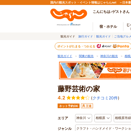
国内の観光スポット・イベント情報はじゃらんnet ～日本
こんにちは♪ゲストさん
じ
宿・ホテル
観光ガイド
旅行ガイド
観光ガイド
ご当地グル
ポイントがたまる・つかえる
観光ガイド
＞
関東の観光
＞
神奈川の観光
＞
相模
藤野芸術の家
4.2
(
クチコミ20件
)
ネット予約OK
王道
エリア
神奈川
相模原
相模原市緑
ジャンル
クラフト・ハンドメイド・ワークショ