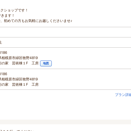
ークショップです！
できます！
、初めての方もお気軽にお越しくださいませ♪
上
0186
相模原市緑区牧野4819
術の家 芸術棟１F 工房
地図
0186
相模原市緑区牧野4819
術の家 芸術棟１F 工房
プラン詳