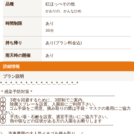
品種
紅ほっぺ
その他
かおりの、かんなひめ
時間制限
あり
30分
持ち帰り
あり(プラン料金込)
雨天時の開催
あり
詳細情報
プラン説明
*…*…*…*…*…*…*…*…*…*…*…*…*…*…*…*
＊感染予防対策＊
----------------------------------------------------------------
① 3密を回避するために、3部制でご案内。
② 除菌スプレーを設置。入園前にご利用下さい。
③ ゴム手袋をご用意。摘み取りの際は手袋・マスクの着用にご協力
下さい。
④ 手洗い場・石鹸を設置。適宜手洗いにご協力下さい。
⑤ 熱や咳などの症状がある方の入園をお断りします
---------------------------------------------------------------
＼ 市東農園の大人気イチゴを摘み取り ／