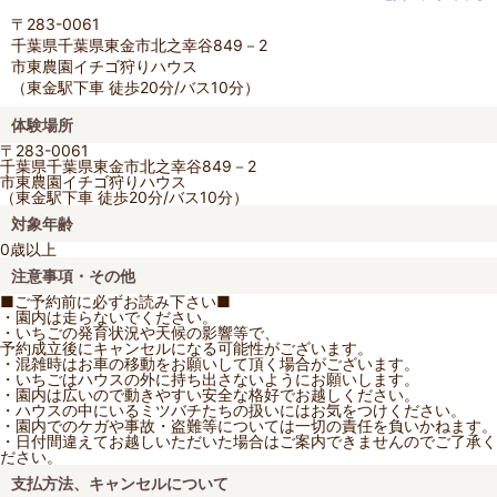
〒283-0061
千葉県千葉県東金市北之幸谷849－2
市東農園イチゴ狩りハウス
（東金駅下車 徒歩20分/バス10分）
体験場所
〒283-0061
千葉県千葉県東金市北之幸谷849－2
市東農園イチゴ狩りハウス
（東金駅下車 徒歩20分/バス10分）
対象年齢
0歳以上
注意事項・その他
■ご予約前に必ずお読み下さい■
・園内は走らないでください。
・いちごの発育状況や天候の影響等で、
予約成立後にキャンセルになる可能性がございます。
・混雑時はお車の移動をお願いして頂く場合がございます。
・いちごはハウスの外に持ち出さないようにお願いします。
・園内は広いので動きやすい安全な格好でお越しください。
・ハウスの中にいるミツバチたちの扱いにはお気をつけください。
・園内でのケガや事故・盗難等については一切の責任を負いかねます。
・日付間違えてお越しいただいた場合はご案内できませんのでご了承く
ださい。
支払方法、キャンセルについて