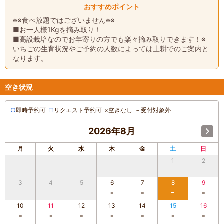
おすすめポイント
※※食べ放題ではございません※※
■お一人様1Kgを摘み取り！
■高設栽培なのでお年寄りの方でも楽々摘み取りできます！※
いちごの生育状況やご予約の人数によっては土耕でのご案内と
なります。
空き状況
○
即時予約可
□
リクエスト予約可
×
空きなし
－
受付対象外
2026年8月
月
火
水
木
金
土
日
1
2
3
4
5
6
7
8
9
10
11
12
13
14
15
16