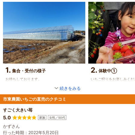
1.
2.
集合・受付の様子
体験中①
お待ちしております。
いちご狩りをお楽しみくだ
続きをみる
市東農園いちごの直売のクチコミ
すごく大きい苺
5.0
家族
女性／50代
かずさん
行った時期：2022年5月20日