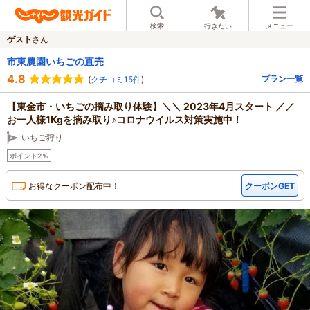
検索
行きたい
メニュー
ゲスト
さん
市東農園いちごの直売
4.8
プラン一覧
(
クチコミ15件
)
【東金市・いちごの摘み取り体験】＼＼ 2023年4月スタート ／／
お一人様1Kgを摘み取り♪コロナウイルス対策実施中！
いちご狩り
ポイント2％
お得なクーポン配布中！
クーポンGET