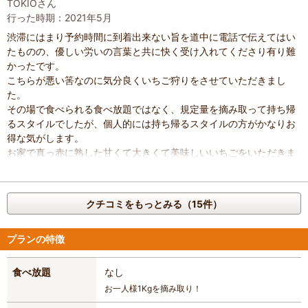
TOKIOさん
行った時期：2021年5月
渋滞にはまり予約時間に到着出来ない旨を道中に電話で伝えてはい
たものの、優しい労いの言葉と共に快く受け入れてくださり有り難
かったです。
こちらが悪い筈なのに気分良くいちご狩りをさせていただきまし
た。
その場で食べられる食べ放題ではなく、規定量を摘み取って持ち帰
るスタイルでしたが、個人的には持ち帰るスタイルの方がかなりお
得な気がします。
お家で真っ赤に熟した甘くて大きくて美味しいいちごをいただきま
した。
社長さんの人柄はじめ、いちごの美味しさ、雰囲気、料金、ほぼ全
てが良かったです。
クチコミをもっとみる（15件）
ただ、ハウスの場所が非常にわかりにくいので注意なのと、簡易式
トイレが不安定な所に設置されている為、怖い位揺れます。
また来年もリピートで行きたいと思います。
プランの特徴
食べ放題
なし
お一人様1Kgを摘み取り！