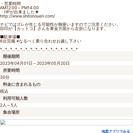
・営業時間
AM12:00～PM14:00
・HPが出来ました★
http://www.shitonouen.com/
ナビではズレが生じる可能性が御座いますのでご注意ください。
目印が【カットコ】さんを東金方面から左折になります。
■駐車場■
6台完備 ※なるべく乗り合わせお越し下さい
*…*…*…*…*…*…*…*…*…*…*…*…*…*…*…*
開催期間
2023年04月01日～2023年05月20日
所要時間
30分
料金に含まれるもの
税込
利用可能人数
2人～5人
集合場所
地図アプリでみる