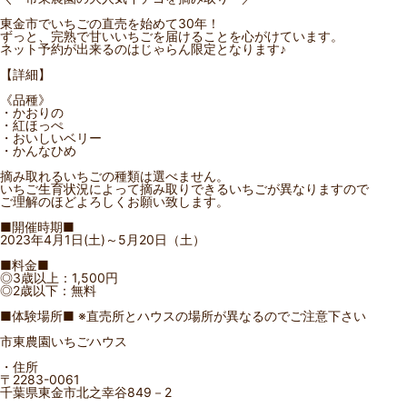
東金市でいちごの直売を始めて30年！
ずっと、完熟で甘いいちごを届けることを心がけています。
ネット予約が出来るのはじゃらん限定となります♪
【詳細】
《品種》
・かおりの
・紅ほっぺ
・おいしいベリー
・かんなひめ
摘み取れるいちごの種類は選べません。
いちご生育状況によって摘み取りできるいちごが異なりますので
ご理解のほどよろしくお願い致します。
■開催時期■
2023年4月1日(土)～5月20日（土）
■料金■
◎3歳以上：1,500円
◎2歳以下：無料
■体験場所■ ※直売所とハウスの場所が異なるのでご注意下さい
市東農園いちごハウス
・住所
〒2283-0061
千葉県東金市北之幸谷849－2