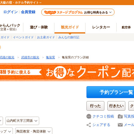
最大級の宿・ホテル予約サイト～
ログイン
会員登録
お得な特典をみる
ゃらんパック
遊び・体験
観光ガイド
レンタカー
航空券
（交通＋宿泊）
メガイド
イベントガイド
お土産ガイド
みんなの旅行記
武雄の観光
＞
武雄市の観光
＞
亀翁窯
＞
亀翁窯のプラン詳細
予約プラン一覧
行った
行きたい
ク
クチコミ投稿
写真
山内町大字三間坂
シェアする
メー
ップ
陶芸教室・陶芸体験