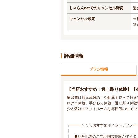
じゃらんnetでのキャンセル締切
遊
キャンセル規定
当
無
詳細情報
プラン情報
【当店おすすめ！透し彫り体験】【
亀翁窯は地元武雄の土や釉薬を使って焼き
ロクロ体験、手びねり体験、透し彫り体験
少人数制のアットホームな雰囲気の中でで
┏━━━＼＼＼おすすめポイント／／／━
┃ 
┃ ●地産地陶のご当地陶芸体験がで