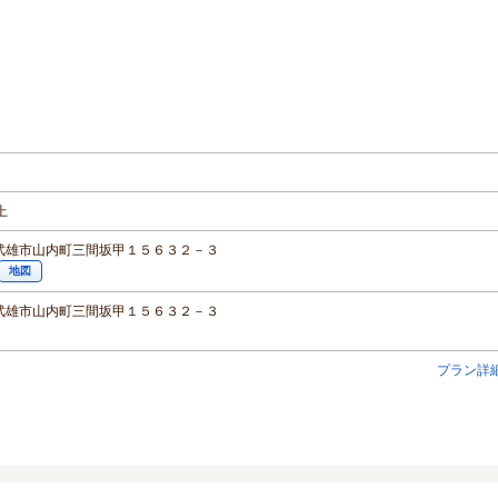
！
上
武雄市山内町三間坂甲１５６３２－３
地図
武雄市山内町三間坂甲１５６３２－３
プラン詳