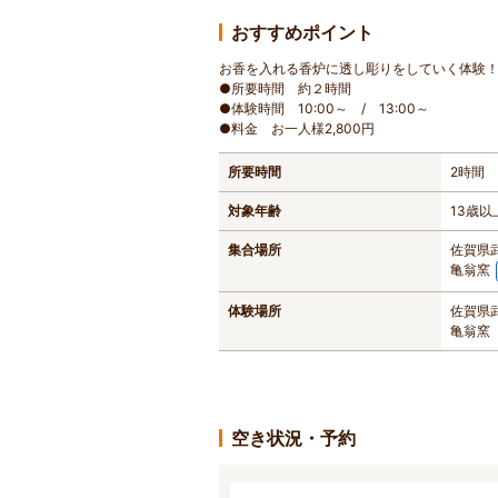
おすすめポイント
お香を入れる香炉に透し彫りをしていく体験
●所要時間 約２時間
●体験時間 10:00～ / 13:00～
●料金 お一人様2,800円
所要時間
2時間
対象年齢
13歳以
集合場所
佐賀県
亀翁窯
体験場所
佐賀県
亀翁窯
空き状況・予約