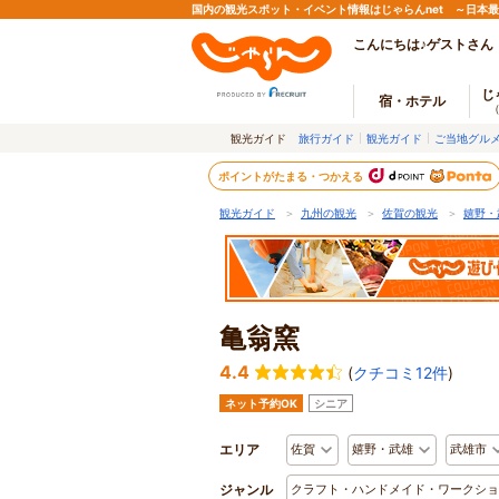
国内の観光スポット・イベント情報はじゃらんnet ～日本
こんにちは♪ゲストさん
じ
宿・ホテル
観光ガイド
旅行ガイド
観光ガイド
ご当地グル
ポイントがたまる・つかえる
観光ガイド
＞
九州の観光
＞
佐賀の観光
＞
嬉野・
亀翁窯
4.4
(
クチコミ12件
)
ネット予約OK
シニア
エリア
佐賀
嬉野・武雄
武雄市
ジャンル
クラフト・ハンドメイド・ワークショ