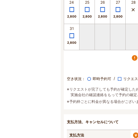
24
25
26
27
28
2,800
2,800
2,800
2,800
31
2,800
○
□
空き状況：
即時予約可
リクエス
※リクエストが完了しても予約が確定した
実施会社の確認連絡をもって予約の確定
※予約枠ごとに料金が異なる場合がござい
支払方法、キャンセルについて
支払方法