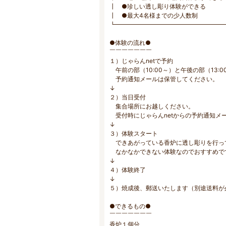
┃ ●珍しい透し彫り体験ができ
┃ ●最大4名様までの少人数
┗━━━━━━━━━━━━━━━━━━
●体験の流れ●
￣￣￣￣￣￣￣
１）じゃらんnetで予約
午前の部（10:00～）と午後の部（13
予約通知メールは保管してください。
↓
２）当日受付
集合場所にお越しください。
受付時にじゃらんnetからの予約通知メ
↓
３）体験スタート
できあがっている香炉に透し彫りを行っ
なかなかできない体験なのでおすすめで
↓
４）体験終了
↓
５）焼成後、郵送いたします（別途送料が
●できるもの●
￣￣￣￣￣￣￣
香炉１個分