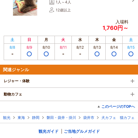
1人～4人
12歳以上
入場料
1,760円～
土
日
月
火
水
木
金
土
8/8
8/9
8/10
8/11
8/12
8/13
8/14
8/15
関連ジャンル
レジャー・体験
動物カフェ
このページのTOPへ
観光
東海
静岡
磐田・袋井・掛川
袋井市
犬カフェ 猫カフェ 
観光ガイド
ご当地グルメガイド