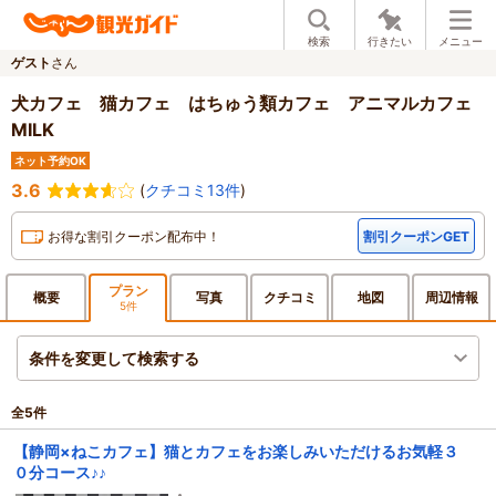
検索
行きたい
メニュー
ゲスト
さん
犬カフェ 猫カフェ はちゅう類カフェ アニマルカフェ
MILK
ネット予約OK
3.6
(
クチコミ13件
)
お得な割引クーポン配布中！
割引クーポンGET
プラン
概要
写真
クチ
コミ
地図
周辺
情報
5件
条件を変更して検索する
全
5
件
【静岡×ねこカフェ】猫とカフェをお楽しみいただけるお気軽３
０分コース♪♪