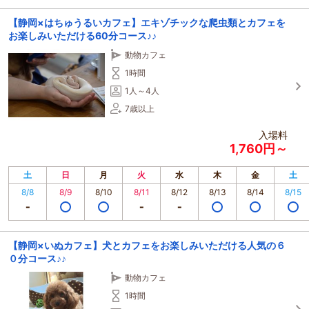
【静岡×はちゅうるいカフェ】エキゾチックな爬虫類とカフェを
お楽しみいただける60分コース♪♪
動物カフェ
1時間
1人～4人
7歳以上
入場料
1,760円～
土
日
月
火
水
木
金
土
8/8
8/9
8/10
8/11
8/12
8/13
8/14
8/15
【静岡×いぬカフェ】犬とカフェをお楽しみいただける人気の６
０分コース♪♪
動物カフェ
1時間