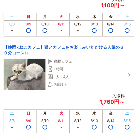
1,100円～
土
日
月
火
水
木
金
土
8/8
8/9
8/10
8/11
8/12
8/13
8/14
8/15
【静岡×ねこカフェ】猫とカフェをお楽しみいただける人気の６
０分コース♪♪
動物カフェ
1時間
1人～4人
7歳以上
入場料
1,760円～
土
日
月
火
水
木
金
土
8/8
8/9
8/10
8/11
8/12
8/13
8/14
8/15