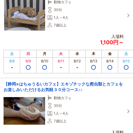
動物カフェ
30分
1人～4人
7歳以上
入場料
1,100円～
土
日
月
火
水
木
金
土
8/8
8/9
8/10
8/11
8/12
8/13
8/14
8/15
【静岡×はちゅうるいカフェ】エキゾチックな爬虫類とカフェを
お楽しみいただけるお気軽３０分コース♪♪
動物カフェ
30分
1人～4人
7歳以上
入場料