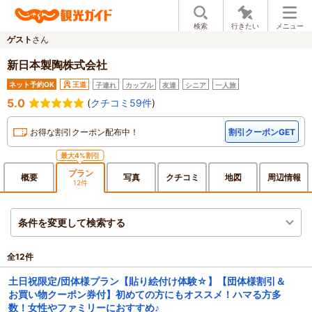
検索
行きたい
メニュー
ゲスト
さん
新日本製陶株式会社
ネット予約OK
王道
子連れ
カップル
友達
シニア
一人旅
5.0
(
クチコミ59件
)
お得な割引クーポン配布中！
割引クーポンGET
最大4%割引
プラン
概要
写真
クチ
コミ
地図
周辺
情報
12件
条件を変更して検索する
全
12
件
土日祝限定/団体様プラン【貼り絵付け体験☆】【団体様割引＆
お買い物クーポン券付】初めての方にもオススメ！ハマる方多
数！女性やファミリーにおすすめ♪