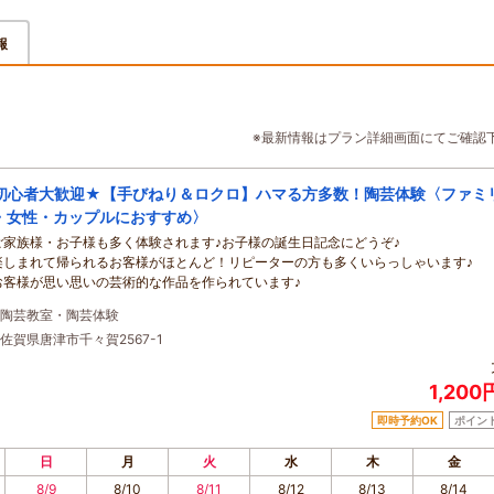
報
※最新情報はプラン詳細画面にてご確認
初心者大歓迎★【手びねり＆ロクロ】ハマる方多数！陶芸体験〈ファミ
・女性・カップルにおすすめ〉
ご家族様・お子様も多く体験されます♪お子様の誕生日記念にどうぞ♪
楽しまれて帰られるお客様がほとんど！リピーターの方も多くいらっしゃいます♪
お客様が思い思いの芸術的な作品を作られています♪
陶芸教室・陶芸体験
佐賀県唐津市千々賀2567-1
1,20
即時予約OK
ポイン
日
月
火
水
木
金
8/9
8/10
8/11
8/12
8/13
8/14