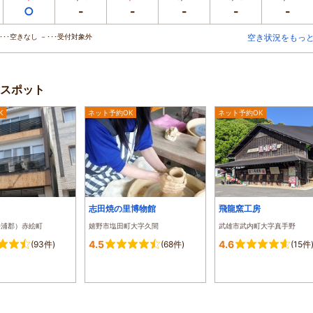
○
-
-
-
-
-
･･空きなし －･･･受付対象外
空き状況をもっ
スポット
K
ネット予約OK
ネット予約OK
志田焼の里博物館
飛龍窯工房
松浦郡）赤絵町
嬉野市塩田町大字久間
武雄市武内町大字真手野
4.5
4.6
(93件)
(68件)
(15件