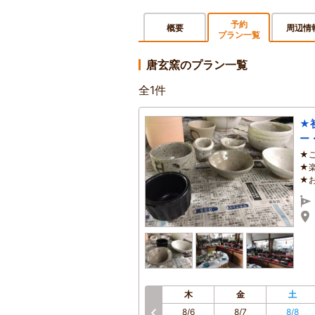
予約
概要
周辺情
プラン一覧
唐玄窯のプラン一覧
全
1
件
★
ー
★
★
★
木
金
土
8/6
8/7
8/8