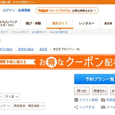
最大級の宿・ホテル予約サイト～
ログイン
会員登録
お得な特典をみる
ゃらんパック
遊び・体験
観光ガイド
レンタカー
航空券
（交通＋宿泊）
メガイド
イベントガイド
お土産ガイド
みんなの旅行記
呼子の観光
＞
唐津市の観光
＞
唐玄窯
＞
唐玄窯 予約プラン一覧
予約プラン一覧
行った
行きたい
ク
千々賀
クチコミ投稿
写真
ップ
陶芸教室・陶芸体験
シェアする
メー