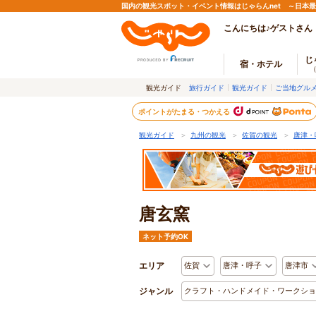
国内の観光スポット・イベント情報はじゃらんnet ～日本
こんにちは♪ゲストさん
じ
宿・ホテル
観光ガイド
旅行ガイド
観光ガイド
ご当地グル
ポイントがたまる・つかえる
観光ガイド
＞
九州の観光
＞
佐賀の観光
＞
唐津・
唐玄窯
ネット予約OK
エリア
佐賀
唐津・呼子
唐津市
ジャンル
クラフト・ハンドメイド・ワークショ