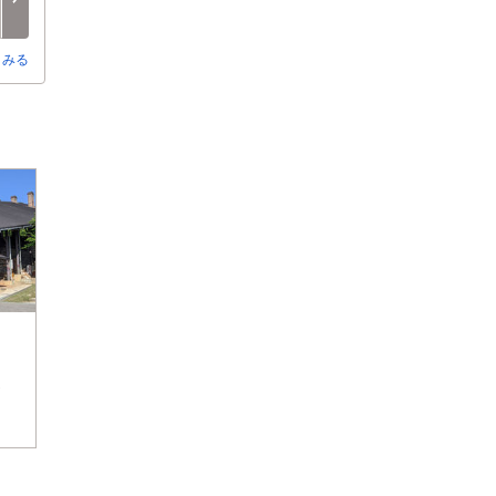
○
○
-
-
-
-
とみる
)