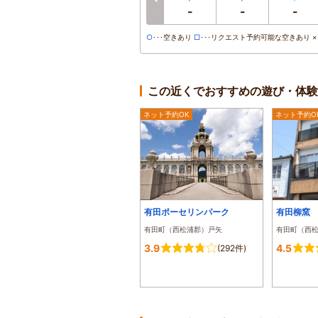
-
-
-
○
･･･空きあり
□
･･･リクエスト予約可能な空きあり ×･
この近くでおすすめの遊び・体験
ネット予約OK
ネット予約O
有田ポーセリンパーク
有田柳窯
有田町（西松浦郡）戸矢
有田町（西
3.9
4.5
(292件)