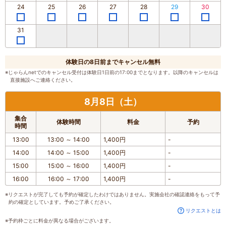
24
25
26
27
28
29
30
31
体験日の8日前までキャンセル無料
※じゃらんnetでのキャンセル受付は体験日1日前の17:00までとなります。以降のキャンセルは
直接施設へご連絡ください。
8月8日（土）
集合
体験時間
料金
予約
時間
13:00
13:00
～
14:00
1,400円
-
14:00
14:00
～
15:00
1,400円
-
15:00
15:00
～
16:00
1,400円
-
16:00
16:00
～
17:00
1,400円
-
※リクエストが完了しても予約が確定したわけではありません。実施会社の確認連絡をもって予
約の確定としています。予めご了承ください。
リクエストとは
※予約枠ごとに料金が異なる場合がございます。