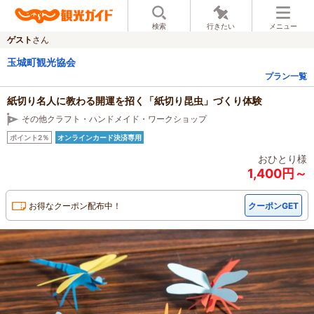
検索
行きたい
メニュー
ゲスト
さん
玉城町観光協会
プラン一覧
紙切り名人に教わる開運を招く「紙切り昆虫」づくり体験
その他クラフト・ハンドメイド・ワークショップ
ポイント2％
オンラインカード決済専用
おひとり様
1,400円～
お得なクーポン配布中！
クーポンGET