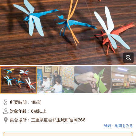
所要時間：
1時間
対象年齢：
6歳以上
集合場所：
三重県度会郡玉城町冨岡266
詳細・地図をみる