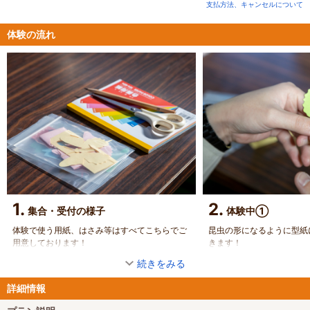
支払方法、キャンセルについて
体験の流れ
1.
2.
集合・受付の様子
体験中①
体験で使う用紙、はさみ等はすべてこちらでご
昆虫の形になるように型紙
用意しております！
きます！
続きをみる
詳細情報