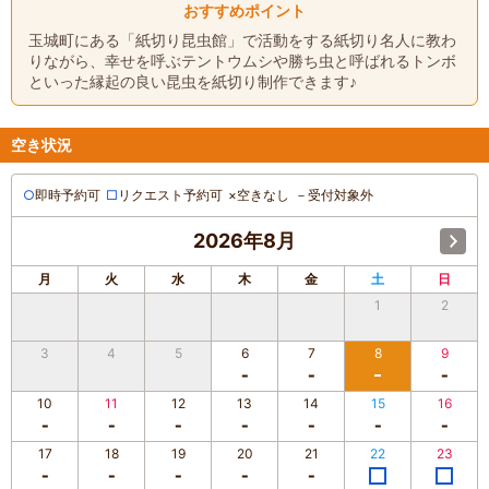
おすすめポイント
玉城町にある「紙切り昆虫館」で活動をする紙切り名人に教わ
りながら、幸せを呼ぶテントウムシや勝ち虫と呼ばれるトンボ
といった縁起の良い昆虫を紙切り制作できます♪
空き状況
○
即時予約可
□
リクエスト予約可
×
空きなし
－
受付対象外
2026年8月
月
火
水
木
金
土
日
1
2
3
4
5
6
7
8
9
10
11
12
13
14
15
16
17
18
19
20
21
22
23