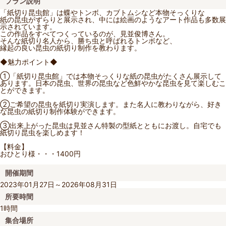
プラン説明
「紙切り昆虫館」は蝶やトンボ、カブトムシなど本物そっくりな
紙の昆虫がずらりと展示され、中には絵画のようなアート作品も多数展
示されています。
この作品をすべてつくっているのが、見並俊博さん。
そんな紙切り名人から、勝ち虫と呼ばれるトンボなど、
縁起の良い昆虫の紙切り制作を教わります。
◆魅力ポイント◆
①「紙切り昆虫館」では本物そっくりな紙の昆虫がたくさん展示して
あります。日本の昆虫、世界の昆虫など色鮮やかな昆虫を見て楽しむこ
とができます。
②ご希望の昆虫を紙切り実演します。また名人に教わりながら、好き
な昆虫の紙切り制作体験ができます。
③出来上がった昆虫は見並さん特製の型紙とともにお渡し。自宅でも
紙切り昆虫を楽しめます！
【料金】
おひとり様・・・1400円
開催期間
2023年01月27日～2026年08月31日
所要時間
1時間
集合場所