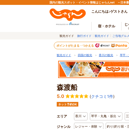
国内の観光スポット・イベント情報はじゃらんnet ～日本
こんにちは♪ゲストさん
じ
宿・ホテル
観光ガイド
旅行ガイド
観光ガイド
ご当地グル
ポイントがたまる・つかえる
観光ガイド
＞
四国の観光
＞
香川の観光
＞
琴平・
森渡船
5.0
(
クチコミ1件
)
ネット予約OK
エリア
香川
琴平・丸亀・坂出
三
ジャンル
レジャー・体験
釣り(釣り堀・