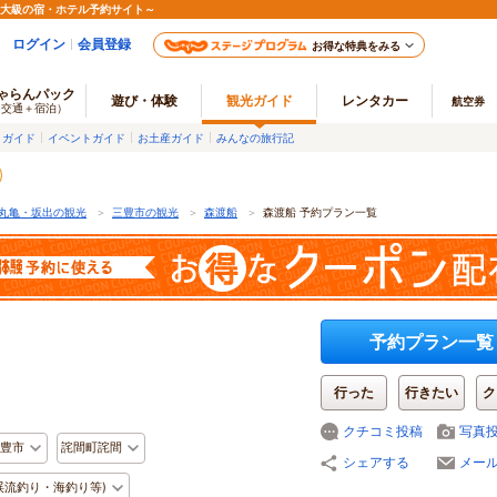
最大級の宿・ホテル予約サイト～
ログイン
会員登録
お得な特典をみる
ゃらんパック
遊び・体験
観光ガイド
レンタカー
航空券
（交通＋宿泊）
メガイド
イベントガイド
お土産ガイド
みんなの旅行記
丸亀・坂出の観光
＞
三豊市の観光
＞
森渡船
＞
森渡船 予約プラン一覧
予約プラン一覧
行った
行きたい
ク
クチコミ投稿
写真
豊市
詫間町詫間
シェアする
メー
渓流釣り・海釣り等)