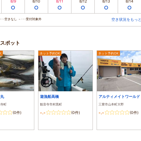
8/9
8/10
8/11
8/12
8/13
8/14
○
○
○
○
○
○
･･空きなし －･･･受付対象外
空き状況をもっ
スポット
K
ネット予約OK
ネット予約OK
優丸
遊漁船高橋
アルティメイトワールド
蔵寺町
観音寺市村黒町
三豊市山本町大野
-.-
-.-
(0件)
(0件)
(0件)