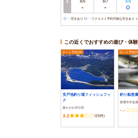
8/6
8/7
8/8
-
-
○
○
･･･空きあり
□
･･･リクエスト予約可能な空きあり ×･
この近くでおすすめの遊び・体験
ネット予約OK
ネット予約O
安戸池釣り場フィッシュフッ
釣り船恵
ク
善通寺市金
東かがわ市引田
-.-
3.2
(25件)