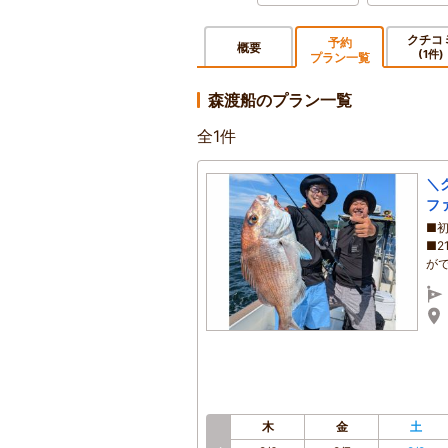
クチコ
予約
概要
(1件)
プラン一覧
森渡船のプラン一覧
全
1
件
＼
フ
■
■
が
木
金
土