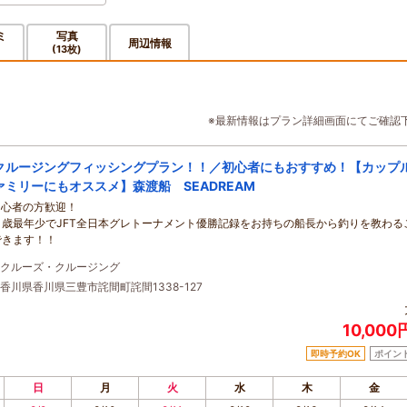
ミ
写真
周辺情報
(13枚)
※最新情報はプラン詳細画面にてご確認
クルージングフィッシングプラン！！／初心者にもおすすめ！【カップ
ァミリーにもオススメ】森渡船 SEADREAM
初心者の方歓迎！
21歳最年少でJFT全日本グレトーナメント優勝記録をお持ちの船長から釣りを教わる
できます！！
クルーズ・クルージング
香川県香川県三豊市詫間町詫間1338-127
10,00
即時予約OK
ポイン
日
月
火
水
木
金