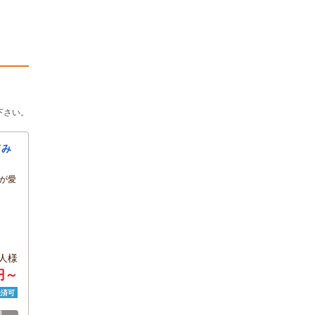
下さい。
てみ
が愛
人様
円～
決済可