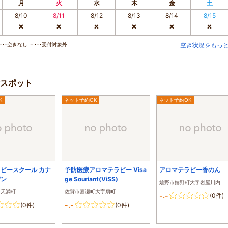
月
火
水
木
金
土
8/10
8/11
8/12
8/13
8/14
8/15
×
×
×
×
×
×
･･空きなし －･･･受付対象外
空き状況をもっ
スポット
K
ネット予約OK
ネット予約OK
ピースクール カナ
予防医療アロマテラピー Visa
アロマテラピー香のん
デン
ge Souriant(ViSS)
嬉野市嬉野町大字岩屋川内
田天満町
佐賀市嘉瀬町大字扇町
-.-
(0件)
-.-
(0件)
(0件)