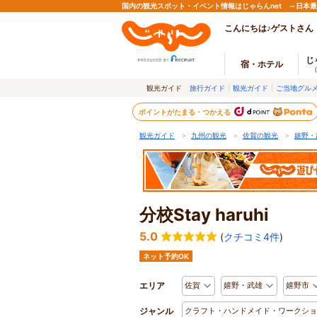
国内の観光スポット・イベント情報はじゃらんnet ～日本
こんにちは♪ゲストさん
じ
宿・ホテル
観光ガイド
旅行ガイド
観光ガイド
ご当地グル
ポイントがたまる・つかえる
観光ガイド
＞
九州の観光
＞
佐賀の観光
＞
嬉野・
分校Stay haruhi
5.0
(
クチコミ4件
)
ネット予約OK
エリア
佐賀
嬉野・武雄
嬉野市
ジャンル
クラフト・ハンドメイド・ワークショ