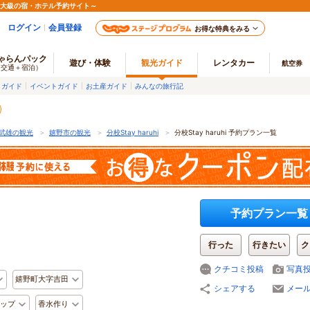
最大級の宿・ホテル予約サイト～
ログイン
会員登録
お得な特典をみる
ゃらんパック
遊び・体験
観光ガイド
レンタカー
航空券
（交通＋宿泊）
メガイド
イベントガイド
お土産ガイド
みんなの旅行記
武雄の観光
＞
嬉野市の観光
＞
分校Stay haruhi
＞
分校Stay haruhi 予約プラン一覧
予約プラン一覧
行った
行きたい
ク
クチコミ投稿
写真
嬉野町大字吉田
シェアする
メー
ップ
香水作り