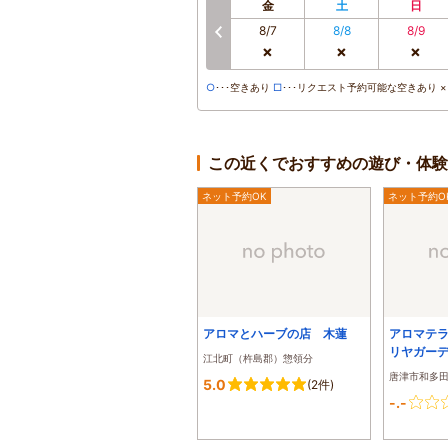
金
土
日
8/7
8/8
8/9
×
×
×
○
･･･空きあり
□
･･･リクエスト予約可能な空きあり ×･
この近くでおすすめの遊び・体験
ネット予約OK
ネット予約O
アロマとハーブの店 木蓮
アロマテラ
リヤガー
江北町（杵島郡）惣領分
唐津市和多
5.0
(2件)
-.-