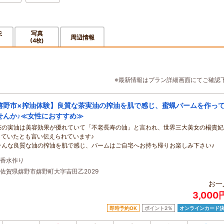
ミ
写真
周辺情報
(4枚)
※最新情報はプラン詳細画面にてご確認
嬉野市×搾油体験】良質な茶実油の搾油を肌で感じ、蜜蝋バームを作っ
せんか♪≪女性におすすめ≫
茶の実油は美容効果が優れていて「不老長寿の油」と言われ、世界三大美女の楊貴妃
していたとも言い伝えられています♪
そんな良質な油の搾油を肌で感じ、バームはご自宅へお持ち帰りお楽しみ下さい♪
香水作り
佐賀県嬉野市嬉野町大字吉田乙2029
お一
3,000
即時予約OK
ポイント2％
オンラインカード