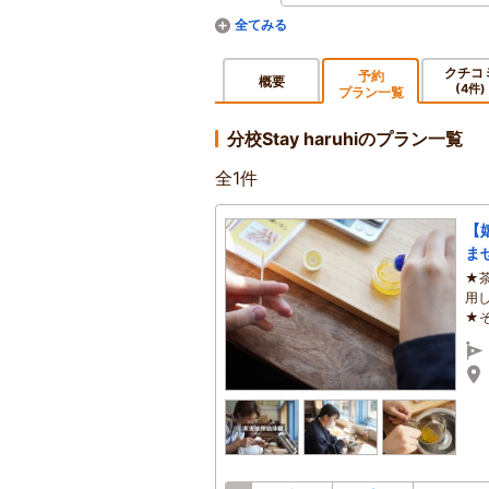
クチコ
予約
概要
(4件)
プラン一覧
分校Stay haruhiのプラン一覧
全
1
件
【
ま
★
用
★