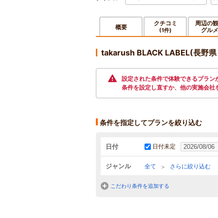
クチコミ
周辺の
概要
グル
(1件)
takarush BLACK LABEL(
設定された条件で体験できるプランが
条件を設定し直すか、他の実施会社
条件を指定してプランを絞り込む
日付
日付未定
ジャンル
全て
さらに絞り込む
こだわり条件を追加する