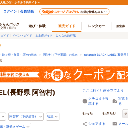
最大級の宿・ホテル予約サイト～
ログイン
会員登録
お得な特典をみる
ゃらんパック
遊び・体験
観光ガイド
レンタカー
航空券
（交通＋宿泊）
メガイド
イベントガイド
お土産ガイド
みんなの旅行記
・駒ヶ根・飯田・昼神の観光
＞
阿智村（下伊那郡）の観光
＞
takarush BLACK LABEL(長野県
一覧
ABEL(長野県 阿智村)
ここに行く計画を立てよう
クチコミを投
写真
稿する
る
行った
行きたい
ク
阿智村（下伊那郡）
智里
シェアする
メー
出・謎解きゲーム