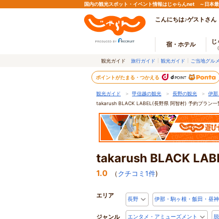
国内の観光スポット・イベント情報はじゃらんnet ～日本
こんにちは♪ゲストさん
じ
宿・ホテル
観光ガイド
旅行ガイド
観光ガイド
ご当地グル
ポイントがたまる・つかえる
観光ガイド
＞
甲信越の観光
＞
長野の観光
＞
伊那
takarush BLACK LABEL(長野県 阿智村) 予約プラン
takarush BLACK L
1.0
（
クチコミ
1
件
)
エリア
長野
伊那・駒ヶ根・飯田・昼神
ジャンル
エンタメ・アミューズメント
脱