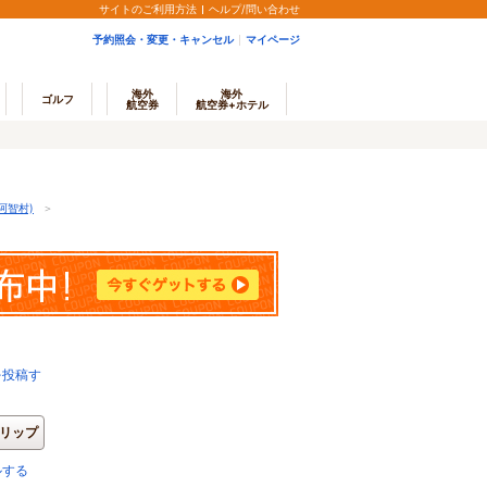
サイトのご利用方法
ヘルプ/問い合わせ
予約照会・変更・キャンセル
マイページ
海外
海外
ゴルフ
航空券
航空券+ホテル
 阿智村)
＞
を投稿す
リップ
ルする