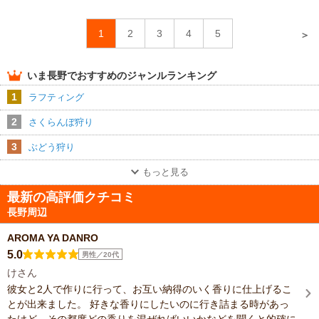
1
2
3
4
5
＞
いま
長野
でおすすめのジャンルランキング
1
ラフティング
2
さくらんぼ狩り
3
ぶどう狩り
もっと見る
最新の高評価クチコミ
長野周辺
AROMA YA DANRO
5.0
男性／20代
けさん
彼女と2人で作りに行って、お互い納得のいく香りに仕上げるこ
とが出来ました。 好きな香りにしたいのに行き詰まる時があっ
たけど、その都度どの香りを混ぜればいいかなどを聞くと的確に