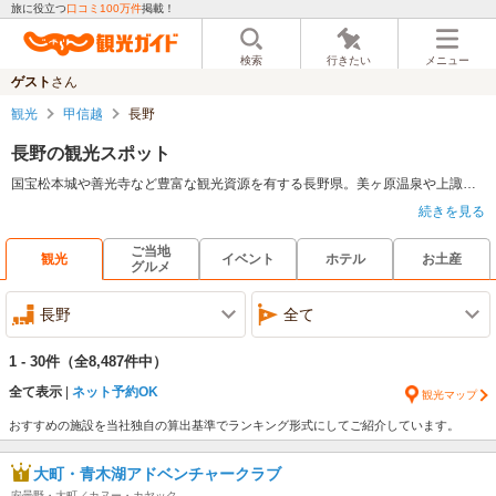
旅に役立つ
口コミ100万件
掲載！
検索
行きたい
メニュー
ゲスト
さん
観光
甲信越
長野
長野の観光スポット
国宝松本城や善光寺など豊富な観光資源を有する長野県。美ヶ原温泉や上諏訪温泉などの温泉も豊富で、湯治を目的とした旅行者も大勢足を運んでいる。ウィンタースポーツイベントも数多く開催されている長野県には北信州を中心に数々のスキー場も有しており、レジャーやアクティビティを楽しむにも最適な環境だ。信州そばやおやきを代表とする長野グルメも舌鼓を打つこと間違いなしだろう。
続きを見る
ご当地
観光
イベント
ホテル
お土産
グルメ
長野
全て
1 - 30件
（全8,487件中）
全て表示
ネット予約OK
観光マップ
おすすめの施設を当社独自の算出基準でランキング形式にしてご紹介しています。
大町・青木湖アドベンチャークラブ
安曇野・大町／カヌー・カヤック