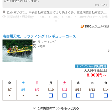
んが直接話されるのですが...
by ひろさん
(1)お車の方は、中央自動車道飯田ICより約２０分、三遠南信自動車道天龍峡ICより10分。 昼神温泉郷からは２５分です。 JRの方はＪＲ飯田線時又駅より徒歩７分です。
営業時間：通常期は10：00～11：40と14：00～15：40のプログラム 営業
時間：繁忙期は増便し時間も変わりますのでお問い合わせください
専用駐車場あり（無料）40台
3500人
以上が体験
南信州天竜川ラフティング！レギュラーコース
ラフティング
2時間
オンラインカード決済専用
大人(中学生以上)
8,000円～
金
土
日
月
火
水
木
金
8/7
8/8
8/9
8/10
8/11
8/12
8/13
8/14
この施設のプランをもっと見る