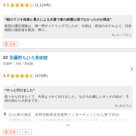
4.1
(1,124件)
“朝のラジオ体操と暑さによる水藻で春の綺麗な湖でなかったのが残念”
前回の諏訪湖旅は、湖一周サイクリングでしたが、今回は、宿泊のホテルより、日赤
病院の遊歩道を散歩。帰り...
by エンプさん
王道
22
安曇野ちひろ美術館
安曇野・大町／美術館
4.4
(479件)
“やっと行けました”
前々から行きたくて、今回ようやく行けました。 ちひろの優しいタッチの絵が、子
供の頃から大好きです。 ...
by あおさん
(1)お車の場合、長野自動車道安曇野インターチェンジから車で30分
(2)電車の場合、ＪＲ大糸線信濃松川駅よりタクシー5分、レンタサイクル15分、徒歩30分
営業時間：10：00～17：00（3月～11月末） 休館日：水曜日、展示替え臨
時休館あり、冬期休館12月～2月末
王道
子連れ