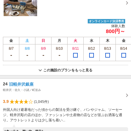
オンラインカード決済専用
体験人数
800円～
金
土
日
月
火
水
木
金
8/7
8/8
8/9
8/10
8/11
8/12
8/13
8/14
この施設のプランをもっと見る
24
旧軽井沢銀座
軽井沢・佐久・小諸／町並み
3.9
(1,045件)
外国人向け避暑地だった頃からの製法を受け継ぐ、パンやジャム、ソーセー
ジ、軽井沢彫の店のほか、ファッションや土産物の店などが並ぶお洒落な通
り。アウトレットよりは少し落ち着い...