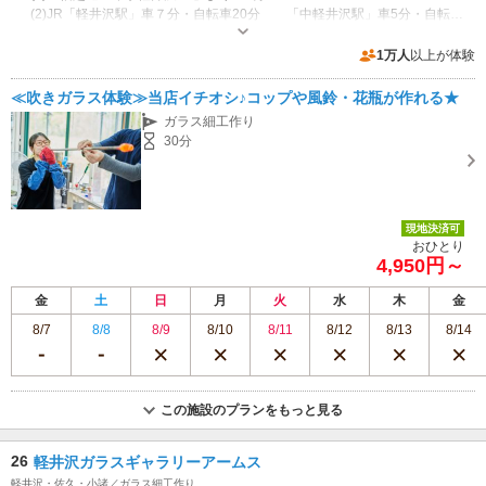
(2)JR「軽井沢駅」車７分・自転車20分 「中軽井沢駅」車5分・自転車10分
営業時間：10:00～18:00 不定休（GW,7月～9月は無休9:00～19:00※事前
に要問い合わせ）
1万人
以上が体験
専用駐車場あり（無料）30台 第一・第二駐車場がございます。ご利用ください。
≪吹きガラス体験≫当店イチオシ♪コップや風鈴・花瓶が作れる★
ガラス細工作り
30分
現地決済可
おひとり
4,950円～
金
土
日
月
火
水
木
金
8/7
8/8
8/9
8/10
8/11
8/12
8/13
8/14
この施設のプランをもっと見る
26
軽井沢ガラスギャラリーアームス
軽井沢・佐久・小諸／ガラス細工作り