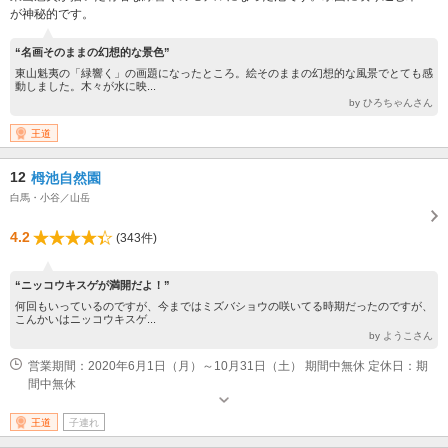
が神秘的です。
“名画そのままの幻想的な景色”
東山魁夷の「緑響く」の画題になったところ。絵そのままの幻想的な風景でとても感
動しました。木々が水に映...
by ひろちゃんさん
王道
12
栂池自然園
白馬・小谷／山岳
4.2
(343件)
“ニッコウキスゲが満開だよ！”
何回もいっているのですが、今まではミズバショウの咲いてる時期だったのですが、
こんかいはニッコウキスゲ...
by ようこさん
営業期間：2020年6月1日（月）～10月31日（土） 期間中無休 定休日：期
間中無休
王道
子連れ