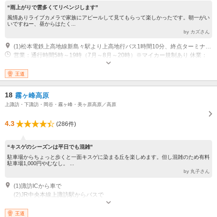
“雨上がりで雲多くてリベンジします”
風情ありライブカメラで家族にアピールして見てもらって楽しかったです。朝一がい
いですねー、昼からはたく...
by カズさん
(1)松本電鉄上高地線新島々駅より上高地行バス1時間10分、終点ターミナルより徒歩10分
営業：通行時間5時～19時（7月～8月～20時）※マイカー規制あり 休業：
11月16日～翌4月下旬、開通期間中は無休
王道
18
霧ヶ峰高原
上諏訪・下諏訪・岡谷・霧ヶ峰・美ヶ原高原／高原
4.3
(286件)
“キスゲのシーズンは平日でも混雑”
駐車場からちょっと歩くと一面キスゲに染まる丘を楽しめます。但し混雑のため有料
駐車場1,000円やむなし。 ...
by 丸子さん
(1)諏訪ICから車で
(2)JR中央本線上諏訪駅からバスで
王道