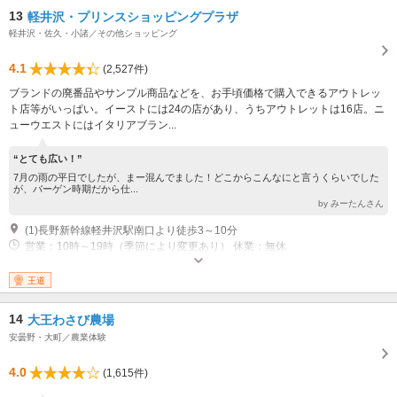
13
軽井沢・プリンスショッピングプラザ
軽井沢・佐久・小諸／その他ショッピング
4.1
(2,527件)
ブランドの廃番品やサンプル商品などを、お手頃価格で購入できるアウトレッ
ト店等がいっぱい。イーストには24の店があり、うちアウトレットは16店。ニ
ューウエストにはイタリアブラン...
“とても広い！”
7月の雨の平日でしたが、まー混んでました！どこからこんなにと言うくらいでした
が、バーゲン時期だから仕...
by みーたんさん
(1)長野新幹線軽井沢駅南口より徒歩3～10分
営業：10時～19時（季節により変更あり） 休業：無休
王道
14
大王わさび農場
安曇野・大町／農業体験
4.0
(1,615件)