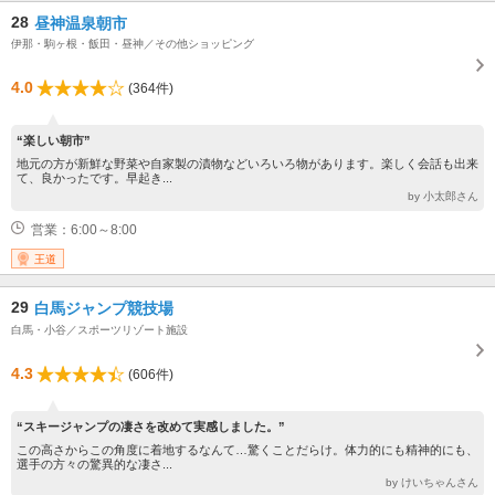
28
昼神温泉朝市
伊那・駒ヶ根・飯田・昼神／その他ショッピング
4.0
(364件)
“楽しい朝市”
地元の方が新鮮な野菜や自家製の漬物などいろいろ物があります。楽しく会話も出来
て、良かったです。早起き...
by 小太郎さん
営業：6:00～8:00
王道
29
白馬ジャンプ競技場
白馬・小谷／スポーツリゾート施設
4.3
(606件)
“スキージャンプの凄さを改めて実感しました。”
この高さからこの角度に着地するなんて…驚くことだらけ。体力的にも精神的にも、
選手の方々の驚異的な凄さ...
by けいちゃんさん