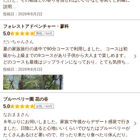
説明...
投稿日：2026年8月2日
フォレストアドベンチャー・蓼科
5.0
男性／50代
だいちゃんさん
夏の家族旅行の途中で90分コースで利用しました。 コースは初
級から上級までの9コースがあり子供から大人まで楽しめます。
どのコースも最後はジップラインになっており、とても気持ち...
投稿日：2026年8月2日
ブルーベリー園 花の谷
5.0
女性／40代
なおままさん
８年ぶりにお伺いしました。家族で午後からデザート感覚で行き
ました。日陰に入ると心地いいくらいでひなたはブルーベリーが
たくさんあるけど暑いので、行ったり来たり食べたり休んだり。