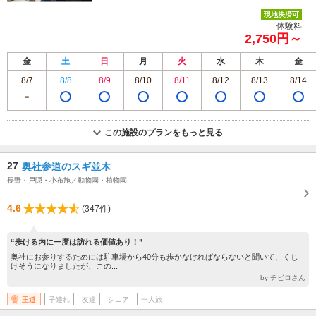
現地決済可
体験料
2,750円～
金
土
日
月
火
水
木
金
8/7
8/8
8/9
8/10
8/11
8/12
8/13
8/14
この施設のプランをもっと見る
27
奥社参道のスギ並木
長野・戸隠・小布施／動物園・植物園
4.6
(347件)
“歩ける内に一度は訪れる価値あり！”
奥社にお参りするためには駐車場から40分も歩かなければならないと聞いて、くじ
けそうになりましたが、この...
by チビロさん
王道
子連れ
友達
シニア
一人旅