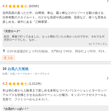
4.3
(929件)
信州高原の真っただ中、白樺湖、車山、霧ヶ峰などのリゾートを駆け抜ける、
日本有数のスカイルート。のどかな高原や高山植物、湿原など、様々な景色を
楽しめる。途中にある『三峰展望...
“天空ロード”
先日、家族で行ってみました。もっと晴れていたら良かったのですが、それでもザ、
天空ロードでした。 なか...
by ラブポンさん
(1)中央道諏訪ICよりR152経由、大門峠まで40分、岡谷ICよりR20、R142経由和田峠まで40分
王道
10
白馬八方尾根
白馬・小谷／ケーブルカー・ロープウェイ
4.2
(1,012件)
冬は初心者から上級者まで楽しめる多彩なコースバリエーションとヨーロッパ
アルプスを彷彿とさせる山岳ロケーションが魅力。キッズパークやスクールも
充実で、ファミリーからエキスパ...
“お花がいっぱい！”