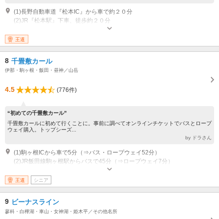
(1)長野自動車道『松本IC』から車で約２０分
(2)JR『松本駅』下車、徒歩約２０分
営業：8:30～16:30 通年営業 休業：8:30～16:30 通年営業/年末年始休業
王道
8
千畳敷カール
伊那・駒ヶ根・飯田・昼神／山岳
4.5
(776件)
“初めての千畳敷カール”
千畳敷カールに初めて行くことに。事前に調べてオンラインチケットでバスとロープ
ウェイ購入。トップシーズ...
by ドラさん
(1)駒ヶ根ICから車で5分（⇒バス・ロープウェイ52分）
(2)JR飯田線駒ヶ根駅からバスで45分（⇒ロープウェイ7分）
営業：通年来場できるが、ロープウェイ利用の場合にはメンテナンス運休あ
り
王道
シニア
9
ビーナスライン
蓼科・白樺湖・車山・女神湖・姫木平／その他名所