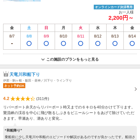
オンラインカード決済専用
お一人様
2,200円～
金
土
日
月
火
水
木
金
8/7
8/8
8/9
8/10
8/11
8/12
8/13
8/14
この施設のプランをもっと見る
天竜川和船下り
伊那・駒ヶ根・飯田・昼神／川下り・ライン下り
ネット予約OK
4.2
(311件)
リバーポート弁天からリバーポート時又までの６キロを40分かけて下ります。
鵞流峡の渓谷を中心に飛び散るしぶきをビニールシートをあげて除けていただ
きます。早瀬あり、瀞ありと変化...
“和船降り”
乗船前に少し天竜川や和船のエピソードや解説があるのですが良かったです。船頭さ