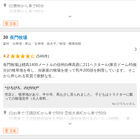
(1)豊科から車で60分
(2)長野から車で60分
営業：4月1日～11月30日：8時30分～16時30分、 12月1日～3月31日：9時
00分～15時30分 リフト運休日：4月上旬・12月上旬
王道
30
長門牧場
蓼科・白樺湖・車山・女神湖・姫木平／牧場・酪農体験
4.2
(546件)
長門牧場は標高1400メートルの信州白樺高原に211ヘクタール(東京ドーム45個
分)の牧草地を有し、自家産の牧場を使って乳牛200頭を飼育しています。 そこ
から搾られる良質で新鮮な生...
“ひろびろ、のびのび”
売店と、牧草地があり、牛や羊、馬も少し見られました。 子どもはトラクターに載
っての牧場見学（大人有料...
by ひろちゃさん
(1)お車で ①諏訪ICから車で50分 ②佐久南ICから車で50分
(2)電車で ①北陸新幹線佐久平駅から蓼科役場行きのバス（1時間） 蓼科役場から蓼科スマイル交通で（30分）
営業時間：売店 9:00～17:30 (3月下旬から11月末まで) レストラン 10:00
～16:30（ラストオーダー16:00）
王道