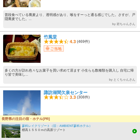
普段食べている蕎麦より、透明感があり、喉をすーっと通る感じでした。さすが、戸
隠蕎麦でした。...
by 岩ちゃんさん
竹風堂
4.3
(469件)
ご当地
多くの方が訪れ色々なお菓子を買い求めて居ます 小生らも数種類を購入し 自宅に帰
り皆で美味し...
by とくちゃんさん
諏訪湖間欠泉センター
3.3
(308件)
長野県の注目の宿・ホテル[PR]
昔は諏訪湖が大きく、この辺りまで水があったそうです。いくつも湧き出ており温泉
蓼科レイクリゾート（旧：AMBIENT蓼科ホテル）
街になったこと...
標高１５５０ｍの高原リゾート
by akiakiさん