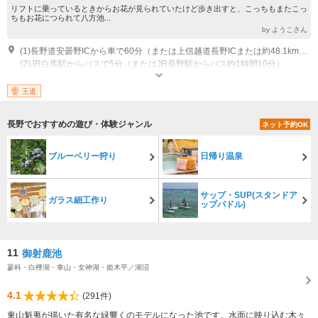
リフトに乗っているときからお花が見られていたけど歩き出すと、こっちもまたこっ
ちもお花につられて八方池...
by ようこさん
(1)長野道安曇野ICから車で60分（または上信越道長野ICまたは約48.1km・約1時間）
(2)JR白馬駅からバスで5分（またはJR長野駅からバス約1時間10分）
営業期間：2021年12月1日～2022年5月8日 営業時間：8:00～16:30
王道
長野でおすすめの遊び・体験ジャンル
ネット予約OK
ブルーベリー狩り
日帰り温泉
サップ・SUP(スタンドア
ガラス細工作り
ップパドル)
11
御射鹿池
蓼科・白樺湖・車山・女神湖・姫木平／湖沼
4.1
(291件)
東山魁夷が描いた有名な緑響くのモデルになった池です。水面に映り込む木々