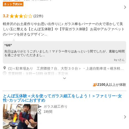
ネット予約OK
3.2
(22件)
軽井沢のお土産作りやお思い出作りに♪ ガラス棒をバーナーの火で溶かして美
しい玉に整える【とんぼ玉体験】や【宇宙ガラス体験】 お花やアルファベット
のパーツを好きなデザイン...
“6/6”
先日はありがとうございました！マドラー作りはあっという間でしたが、素敵な時間
を過ごさせていただきまし...
by rさん
(1)＜駐車場あり 工房隣接７台、大型３０台＞ ・上越自動車道＜碓氷軽井沢ＩＣ＞より約２０分 ・軽井沢駅より車１０分、自転車２５分 ・中軽井沢駅より車７分、自転車２０分
営業時間：９時ー18時 休業日：不定休
2100人
以上が体験
とんぼ玉体験＜火を使ってガラス細工をしよう！＞ファミリー･女
性･カップルにおすすめ
ガラス細工作り
1時間