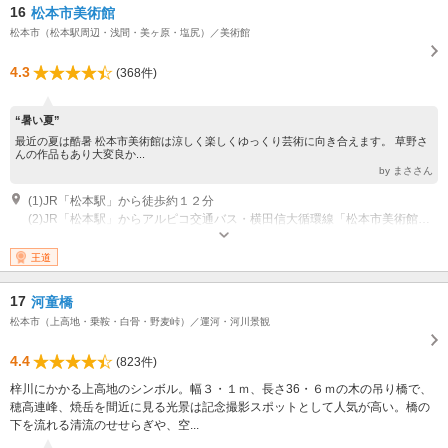
16
松本市美術館
松本市（松本駅周辺・浅間・美ヶ原・塩尻）／美術館
4.3
(368件)
“暑い夏”
最近の夏は酷暑 松本市美術館は涼しく楽しくゆっくり芸術に向き合えます。 草野さ
んの作品もあり大変良か...
by まささん
(1)JR「松本駅」から徒歩約１２分
(2)JR「松本駅」からアルピコ交通バス・横田信大循環線「松本市美術館」 下車
開館時間：9:00～17:00 休館日：月曜日（祝日の場合はその翌日
王道
17
河童橋
松本市（上高地・乗鞍・白骨・野麦峠）／運河・河川景観
4.4
(823件)
梓川にかかる上高地のシンボル。幅３・１ｍ、長さ36・６ｍの木の吊り橋で、
穂高連峰、焼岳を間近に見る光景は記念撮影スポットとして人気が高い。橋の
下を流れる清流のせせらぎや、空...