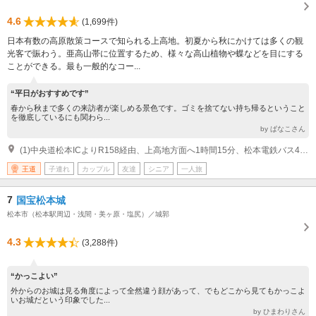
4.6
(1,699件)
日本有数の高原散策コースで知られる上高地。初夏から秋にかけては多くの観
光客で賑わう。亜高山帯に位置するため、様々な高山植物や蝶などを目にする
ことができる。最も一般的なコー...
“平日がおすすめです”
春から秋まで多くの来訪者が楽しめる景色です。ゴミを捨てない持ち帰るということ
を徹底しているにも関わら...
by ぱなこさん
(1)中央道松本ICよりR158経由、上高地方面へ1時間15分、松本電鉄バス40分、終点
王道
子連れ
カップル
友達
シニア
一人旅
7
国宝松本城
松本市（松本駅周辺・浅間・美ヶ原・塩尻）／城郭
4.3
(3,288件)
“かっこよい”
外からのお城は見る角度によって全然違う顔があって、でもどこから見てもかっこよ
いお城だという印象でした...
by ひまわりさん