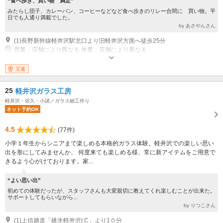
“食べ歩き、買い物 満足”
みたらし団子、カレーパン、コーヒーなどなど食べ歩きのリレー合間に 買い物。平
日でも人通り満載でした。
by あさやんさん
(1)長野新幹線軽井沢駅北口より旧軽井沢方面へ徒歩25分
営業：店舗により異なる 休業：店舗により異なる
王道
25
軽井沢ガラス工房
軽井沢・佐久・小諸／ガラス細工作り
ネット予約OK
4.5
(77件)
小学１年生からシニアまで楽しめる本格的ガラス体験。軽井沢での楽しい思い
出を形にしてみませんか。 何度来ても楽しめる様、常に新アイテムをご用意で
きるよう心がけております。家...
“よい思い出”
初めての体験だったが、スタッフさんも大変親切に教えてくれ楽しむことが出来た。
サポートしてもらいながら...
by りつこさん
(1)上信越道「碓氷軽井沢I.C」より1０分