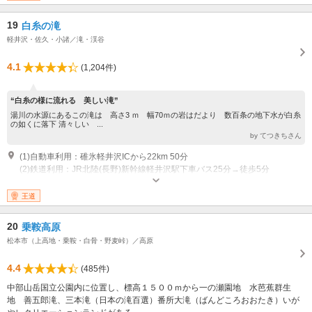
19
白糸の滝
軽井沢・佐久・小諸／滝・渓谷
4.1
(1,204件)
“白糸の様に流れる 美しい滝”
湯川の水源にあるこの滝は 高さ3 ｍ 幅70ｍの岩はだより 数百条の地下水が白糸
の如くに落下 清々しい ...
by てつきちさん
(1)自動車利用：碓氷軽井沢ICから22km 50分
(2)鉄道利用：JR北陸(長野)新幹線軽井沢駅下車バス25分→徒歩5分
王道
20
乗鞍高原
松本市（上高地・乗鞍・白骨・野麦峠）／高原
4.4
(485件)
中部山岳国立公園内に位置し、標高１５００ｍから一の瀬園地 水芭蕉群生
地 善五郎滝、三本滝（日本の滝百選）番所大滝（ばんどころおおたき）いが