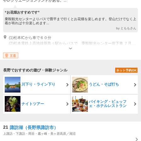
やレクリエーションランドがある。...
“お花畑おすすめです”
乗鞍観光センターよりバスで畳平まで行くとお花畑を楽しめます。登山だけでなく上
着が有れば十分楽しめます...
by とももさん
(1)松本ICから車で６０分
(2)松本電鉄上高地線新島々駅からバスで 乗鞍観光センター前下車 ７月１日～１０月末まで 乗鞍岳山頂行きシャトルバス 運行
王道
長野でおすすめの遊び・体験ジャンル
ネット予約OK
川下り・ライン下り
うどん・そば打ち
バイキング・ビュッフ
ナイトツアー
ェ・ホテルレストラン
21
諏訪湖（長野県諏訪市）
上諏訪・下諏訪・岡谷・霧ヶ峰・美ヶ原高原／湖沼