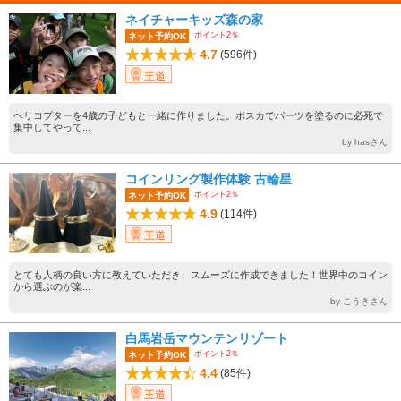
ネイチャーキッズ森の家
ポイント2％
ネット予約OK
4.7
(596件)
王道
ヘリコプターを4歳の子どもと一緒に作りました。ポスカでパーツを塗るのに必死で
集中してやって...
by hasさん
コインリング製作体験 古輪星
ポイント2％
ネット予約OK
4.9
(114件)
王道
とても人柄の良い方に教えていただき、スムーズに作成できました！世界中のコイン
から選ぶのが楽...
by こうきさん
白馬岩岳マウンテンリゾート
ポイント2％
ネット予約OK
4.4
(85件)
王道