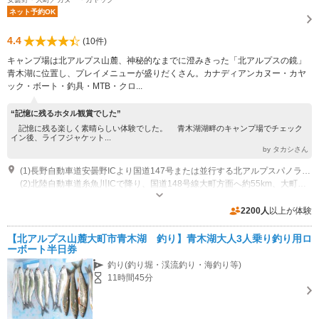
ネット予約OK
4.4
(10件)
キャンプ場は北アルプス山麓、神秘的なまでに澄みきった「北アルプスの鏡」
青木湖に位置し、プレイメニューが盛りだくさん。カナディアンカヌー・カヤ
ック・ボート・釣具・MTB・クロ...
“記憶に残るホタル観賞でした”
記憶に残る楽しく素晴らしい体験でした。 青木湖湖畔のキャンプ場でチェック
イン後、ライフジャケット...
by タカシさん
(1)長野自動車道安曇野ICより国道147号または並行する北アルプスパノラマロードで大町へ。大町から国道148号を約11km進み、青木湖案内標識で左分岐後400m先の交差点左折、青木湖西岸沿い約1.4km。道路湖側にキャンプ場センターハウス。
(2)北陸自動車道糸魚川ICで降り、国道148号線大町方面へ約55km、大町市佐野坂交差点右折、湖東岸沿い約3.1kmで交差点。交差点右折、湖西岸沿い約1.4kmで湖側にキャンプ場センターハウスが見えてくる。
営業時間：9：00～18：00 定休日：不定休（７～10月中旬無休）
2200人
以上が体験
【北アルプス山麓大町市青木湖 釣り】青木湖大人3人乗り釣り用ロ
ーボート半日券
釣り(釣り堀・渓流釣り・海釣り等)
11時間45分