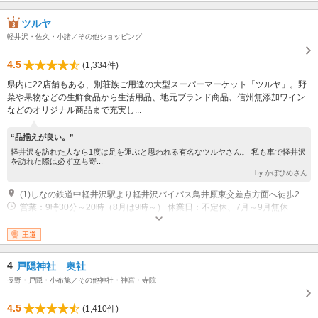
ツルヤ
軽井沢・佐久・小諸／その他ショッピング
4.5
(1,334件)
県内に22店舗もある、別荘族ご用達の大型スーパーマーケット「ツルヤ」。野
菜や果物などの生鮮食品から生活用品、地元ブランド商品、信州無添加ワイン
などのオリジナル商品まで充実し...
“品揃えが良い。”
軽井沢を訪れた人なら1度は足を運ぶと思われる有名なツルヤさん。 私も車で軽井沢
を訪れた際は必ず立ち寄...
by かぼひめさん
(1)しなの鉄道中軽井沢駅より軽井沢バイパス鳥井原東交差点方面へ徒歩20分
営業：9時30分～20時（8月は9時～） 休業日：不定休、7月～9月無休
王道
4
戸隠神社 奥社
長野・戸隠・小布施／その他神社・神宮・寺院
4.5
(1,410件)