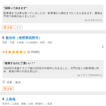
“頑張って歩きます”
駐車場までは車を使っていましたが、駐車場から奥社までたくさん歩きます。最初は
平坦で余裕がありましたが...
by ひまわりさん
王道
友達
5
善光寺（長野県長野市）
長野・戸隠・小布施／その他神社・神宮・寺院
4.3
(2,703件)
“散策するのに丁度いい！”
2泊3日の夫婦ドライブ旅の2日目の午前中に行きました。大門の近くの駐車場に停
め、参道の周りの店を見なが...
by ドライブGOGOさん
休業：無休
王道
6
上高地
松本市（上高地・乗鞍・白骨・野麦峠）／高原