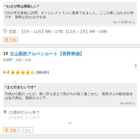
“わさび丼は美味しい”
7月の平日昼食に訪問、すぐにレストランに着席できました。ここの推しはわさび丼
です、新鮮な生わさびを自...
by 小太郎2さん
営業：【3月～11月】8時～17時 【12月～2月】9時～16時
王道
15
立山黒部アルペンルート【長野県側】
安曇野・大町／山岳
4.4
(964件)
“また行きたいです”
天候が心配だったが、青い空も見えて気のちの良く過ごせた。 黒部ダムの観光放水
は迫力満点。階段の上り下...
by yuiさん
(1)豊科ICから車で
(2)長野ICから車で
王道
子連れ