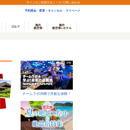
サイトのご利用方法
ヘルプ/問い合わせ
予約照会・変更・キャンセル
マイページ
海外
海外
ゴルフ
航空券
航空券+ホテル
チームラボ沖縄で共創を体験！