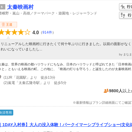
太秦映画村
5
嵯峨野・嵐山・高雄／テーマパーク・遊園地・レジャーランド
王道
4.0
（
914件
）
リニューアルした映画村に行きたくて何十年ぶりに行きました。以前の面影がなく
れいになっていましたし...
by まな
太秦は、世界の映画の都ハリウッドにちなみ、日本のハリウッドと呼ばれてきた「日本映画
さと」ともいえる映画の町。この地に、「映画の灯りを守ろう」と誕生したのが太秦映画村..
(1)JR「花園駅」より 徒歩13分
(2)嵐電「太秦広隆寺駅」より 徒歩5分
9800人
以上
※最新情報はプラン詳細画面にてご確認
決済専用
｜1DAY入村券】大人の没入体験！パークイマーシブライブショー|文化体
|着物体験|食事