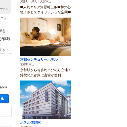
河原町・烏丸・大宮周辺
■人気エリア河原町三条■和の心
キーさん
地よさとスタイリッシュな空間■
メニュー
(1)・市バス 西京極、西京極午塚町 徒歩 約5分 ・市バス 南広町 徒歩 約15分 ・阪急 西京極駅 徒歩 約20分
が体験
下さい。
京都センチュリーホテル
京都駅周辺
京都駅から徒歩約２分の好立地！
錦秋の京都旅は当館が便利♪
おみや
空き状況・料金を見る
ホテル佐野家