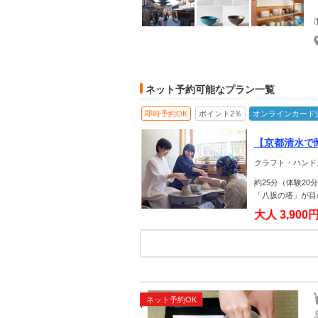
ネット予約可能なプラン一覧
即時予約OK
ポイント2％
オンラインカード
【京都清水で
丁寧に）じゃ
クラフト・ハンド
約25分（体験2
「八坂の塔」が目
大人
3,900
ネット予約OK