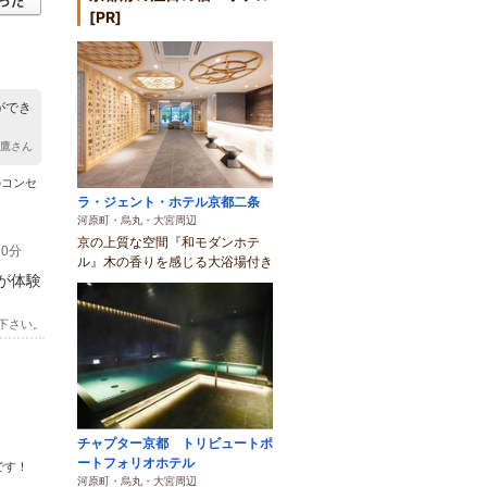
[PR]
ができ
y 鷹さん
のコンセ
ラ・ジェント・ホテル京都二条
河原町・烏丸・大宮周辺
京の上質な空間『和モダンホテ
0分
ル』木の香りを感じる大浴場付き
が体験
下さい。
チャプター京都 トリビュートポ
ートフォリオホテル
です！
河原町・烏丸・大宮周辺