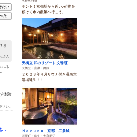
京都駅周辺
ホント！京都駅から近い♪荷物を
預けて市内散策へ行こう。
？き
まなさん
天橋立 和のリゾート 文珠荘
のふる
天橋立・宮津・舞鶴
.
２０２３年４月サウナ付き温泉大
浴場誕生！！
が体験
下さい。
験|
Ｎａｚｕｎａ 京都 二条城
河原町・烏丸・大宮周辺