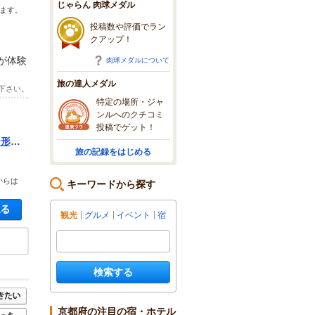
じゃらん 肉球メダル
きます。
投稿数や評価でラン
クアップ！
が体験
肉球メダルについて
旅の達人メダル
下さい。
特定の場所・ジャ
ンルへのクチコミ
投稿でゲット！
な形を
旅の記録をはじめる
からは
キーワードから探す
空き状況・料金を見る
観光
グルメ
イベント
宿
検索する
京都府の注目の宿・ホテル