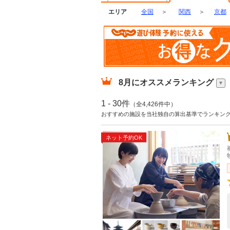
エリア
全国
＞
関西
＞
京都
8月
にオススメランキング
1 - 30件
（全4,426件中）
おすすめの施設を当社独自の算出基準でランキン
ネット予約OK