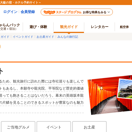
最大級の宿・ホテル予約サイト～
ログイン
会員登録
お得な特典をみる
ゃらんパック
遊び・体験
観光ガイド
レンタカー
航空券
（交通＋宿泊）
メガイド
イベントガイド
お土産ガイド
みんなの旅行記
ト
るため、観光旅行に訪れた際には寺社巡りも楽しんで
トもあるし、本願寺や龍光院、平等院など歴史的価値
巡っても飽きることはないだろう。幕末の英雄坂本龍
の片鱗を見ることのできるスポットが豊富なのも魅力
ご当地グルメ
イベント
お土産