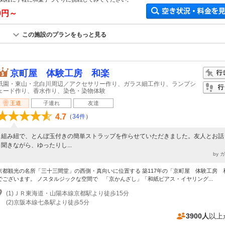
70円～
この施設のプランをもっと見る
京町屋 体験工房 和楽
祇園・東山・北白川周辺／アクセサリー作り、ガラス細工作り、ランプシ
ェード作り、香水作り、染色・染物体験
王道
子連れ
友達
4.7
（
34件
）
組み紐で、とんぼ玉付きの簡単ストラップを作らせていただきました。友人とお話
聞きながら、ゆったりし...
by 
京都観光の名所「三十三間堂」の西側・真向いに位置する 築117年の「京町屋 体験工房 
でございます。 ノスタルジックな空間で 「京かんざし」「和紙ピアス・イヤリング...
(1)ＪＲ東海道・山陽本線京都駅より徒歩15分
(2)京阪本線七条駅より徒歩5分
3900人
以上