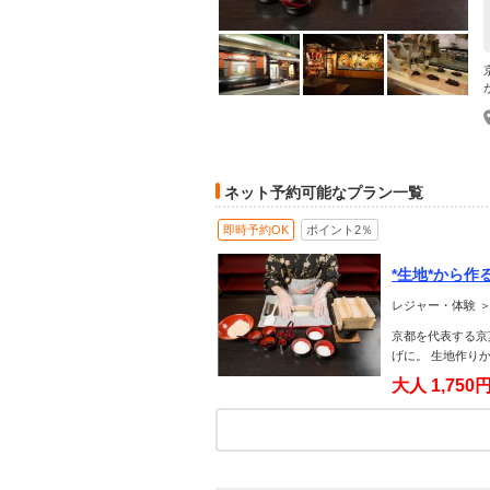
ネット予約可能なプラン一覧
即時予約OK
ポイント2％
*生地*から
レジャー・体験 ＞
京都を代表する京
げに。 生地作り
大人
1,750