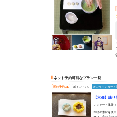
ネット予約可能なプラン一覧
即時予約OK
ポイント2％
オンラインカード
【京都】練り
レジャー・体験 ＞
本物の素材を使用
ぜひ、庵an京都