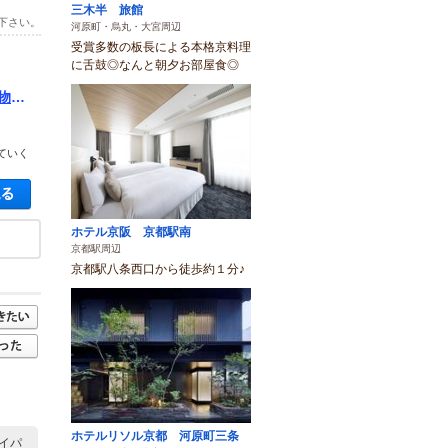
三木半 旅館
下さい。
河原町・烏丸・大宮周辺
受賞多数の板長による本格京料理
に舌鼓◎なんと朝夕お部屋食◎
物体
ていく
空き状況・料金を見る
ホテル京阪 京都駅南
京都駅周辺
京都駅八条西口から徒歩約１分♪
ホテルリソル京都 河原町三条
イパ