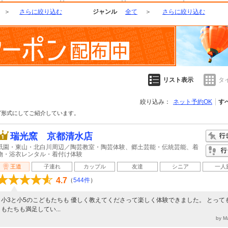
＞
さらに絞り込む
ジャンル
全て
＞
さらに絞り込む
リスト表示
タ
絞り込み：
ネット予約OK
す
グ形式にしてご紹介しています。
瑞光窯 京都清水店
祇園・東山・北白川周辺／陶芸教室・陶芸体験、郷土芸能・伝統芸能、着
物・浴衣レンタル・着付け体験
王道
子連れ
カップル
友達
シニア
一人
4.7
（
544件
）
小3と小5のこどもたちも 優しく教えてくださって楽しく体験できました。 とって
もたちも満足してい...
by 