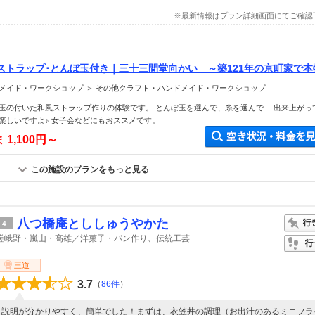
※最新情報はプラン詳細画面にてご確認
ストラップ･とんぼ玉付き｜三十三間堂向かい ～築121年の京町家で本
～体験可能＊おひとり様OK＊ファミリー・女性・カップルにおすすめ＊
メイド・ワークショップ ＞ その他クラフト・ハンドメイド・ワークショップ
玉の付いた和風ストラップ作りの体験です。 とんぼ玉を選んで、糸を選んで… 出来上がっ
楽しいですよ♪ 女子会などにもおススメです。
ま
1,100円～
この施設のプランをもっと見る
八つ橋庵とししゅうやかた
4
嵯峨野・嵐山・高雄／洋菓子・パン作り、伝統工芸
王道
3.7
（
86件
）
説明が分かりやすく、簡単でした！まずは、衣笠丼の調理（お出汁のあるミニフラ