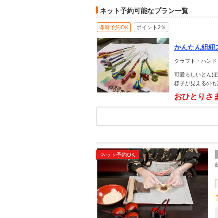
ネット予約可能なプラン一覧
即時予約OK
ポイント2％
かんたん組紐
験～ ＊6歳
クラフト・ハンド
可愛らしいとんぼ
様子が見えるのも
おひとりさ
ネット予約OK