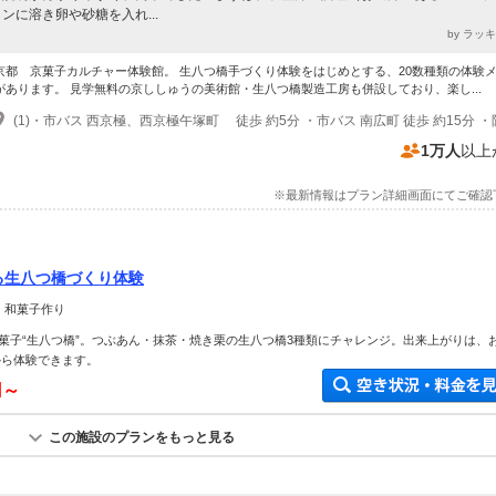
ンに溶き卵や砂糖を入れ...
by ラッ
京都 京菓子カルチャー体験館。 生八つ橋手づくり体験をはじめとする、20数種類の体験
があります。 見学無料の京ししゅうの美術館・生八つ橋製造工房も併設しており、楽し...
1万人
以上
※最新情報はプラン詳細画面にてご確認
作る生八つ橋づくり体験
 和菓子作り
菓子“生八つ橋”。つぶあん・抹茶・焼き栗の生八つ橋3種類にチャレンジ。出来上がりは、
から体験できます。
円～
この施設のプランをもっと見る