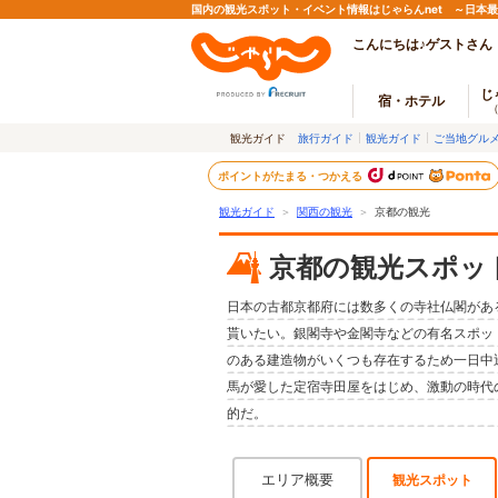
国内の観光スポット・イベント情報はじゃらんnet ～日本
こんにちは♪ゲストさん
じ
宿・ホテル
観光ガイド
旅行ガイド
観光ガイド
ご当地グル
ポイントがたまる・つかえる
観光ガイド
＞
関西の観光
＞
京都の観光
京都の観光スポッ
日本の古都京都府には数多くの寺社仏閣があ
貰いたい。銀閣寺や金閣寺などの有名スポッ
のある建造物がいくつも存在するため一日中
馬が愛した定宿寺田屋をはじめ、激動の時代
的だ。
エリア概要
観光スポット