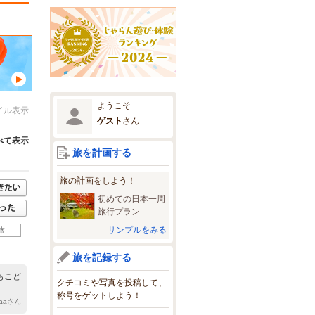
ようこそ
イル表示
ゲスト
さん
べて表示
旅を計画する
旅の計画をしよう！
初めての日本一周
旅行プラン
サンプルをみる
旅
旅を記録する
もこど
クチコミや写真を投稿して、
称号をゲットしよう！
Maaさん