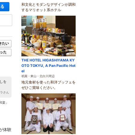
和文化とモダンなデザインが調和
空き状況・料金を見る
するマリオット系ホテル
THE HOTEL HIGASHIYAMA KY
OTO TOKYU, A Pan Pacific Hot
el
祇園・東山・北白川周辺
しを
地元食材を使った和洋ブッフェを
ぜひご賞味ください。
ガラさん
和楽」
が体験