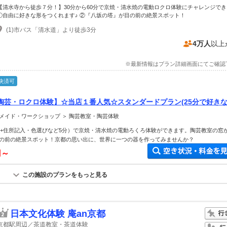
【清水寺から徒歩７分！】30分から60分で京焼・清水焼の電動ロクロ体験にチャレンジで
①自由に好きな形をつくれます♪ ②『八坂の塔』が目の前の絶景スポット！
(1)市バス「清水道」より徒歩3分
4万人
以上
※最新情報はプラン詳細画面にてご確認
決済可
陶芸・ロクロ体験】☆当店１番人気☆スタンダードプラン(25分で好き
らん遊び・体験ランキング2024受賞！
メイド・ワークショップ ＞ 陶芸教室・陶芸体験
0分+住所記入・色選びなど5分）で京焼・清水焼の電動ろくろ体験ができます。陶芸教室の窓
の前の絶景スポット！京都の思い出に、世界に一つの器を作ってみませんか？
円～
この施設のプランをもっと見る
日本文化体験 庵an京都
京都駅周辺／茶道教室・茶道体験