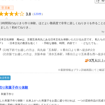
王道
3.8
（
120件
）
1時間弱のねりきり作り体験。ほどよい難易度で非常に楽しくねりきりを作ること
ました！初めてねりき...
b
日本文化体験 庵anは、京都五条烏丸にある日本文化を体験いただけるお店です。 私たち
プト ・日本文化の敷居を低く！ ・手軽な価格、時間、内容で！ ・どなたでも...
(1)地下鉄でお越しの方は、烏丸線「五条駅」１番出口より東へ徒歩約1分
(2)京阪でお越しの方は、京阪本線「清水五条駅」3番出口より五条通を西へ徒歩1
3万人
以上
※最新情報はプラン詳細画面にてご確認
決済専用
切り和菓子作り体験
 和菓子作り
した和菓子作り体験！ 出来上がった和菓子をお皿に盛り付ければ、一つの芸術作品の完成
で気軽に手軽に和菓子づくりに挑戦してみてください。