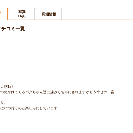
写真
ミ
周辺情報
(1枚)
のクチコミ一覧
に大感動！
やつめがけてくるパグちゃん達に揉みくちゃにされますがもう幸せの一言
す
たり。
次はいつ行くのと楽しみにしています