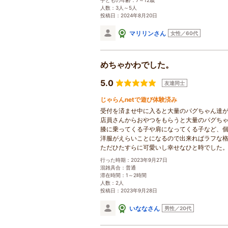
子どもの年齢：7～12歳
人数：3人～5人
投稿日：2024年8月20日
マリリンさん
女性／60代
めちゃかわでした。
5.0
友達同士
じゃらんnetで遊び体験済み
受付を済ませ中に入ると大量のパグちゃん達
店員さんからおやつをもらうと大量のパグち
膝に乗ってくる子や肩になってくる子など、
洋服がえらいことになるので出来ればラフな
ただひたすらに可愛いし幸せなひと時でした
行った時期：2023年9月27日
混雑具合：普通
滞在時間：1～2時間
人数：2人
投稿日：2023年9月28日
いななさん
男性／20代