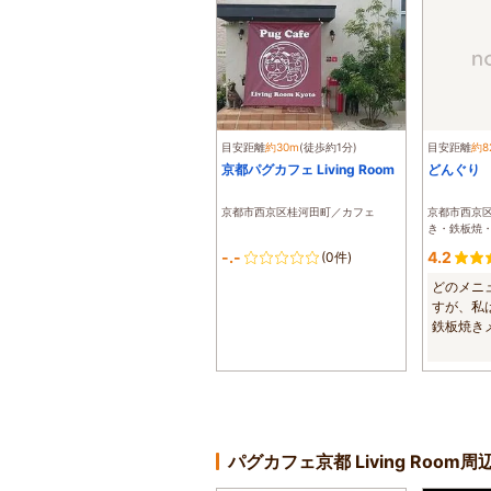
目安距離
約30m
(徒歩約1分)
目安距離
約8
京都パグカフェ Living Room
どんぐり
京都市西京区桂河田町／カフェ
京都市西京
き・鉄板焼
-.-
4.2
(0件)
どのメニ
すが、私
鉄板焼き
でます。しめ
パグカフェ京都 Living Roo