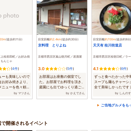
20m
(徒歩約11分)
目安距離
約2.4km
(徒歩約30分)
目安距離
約700m
(徒歩約9分
京料理 とりよね
天天有 桂川街道店
区上桂前田町／お好み焼
京都市西京区嵐山朝月町／居酒屋
京都市西京区桂朝日町／ラー
・もんじゃ
3.0
4.1
(
4件
)
(
5件
)
(
6件
)
ューも美味しいので
お部屋はお座敷の個室でし
ずっと食べたかった中
はお好み焼きより、
た。お部屋でお料理を頂き、
スープも麺もチャーシ
メニューを色々頼ん
庭園にも出てゆっくり過ごせ
全て美味しかったです 
...
ました。お料理...
さんも元気...
by マツさん
by かえでさん
by しんの
ご当地グルメをも
m周辺で開催されるイベント