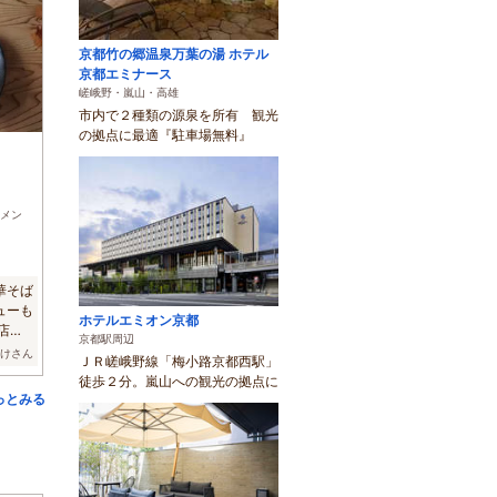
京都竹の郷温泉万葉の湯 ホテル
京都エミナース
嵯峨野・嵐山・高雄
市内で２種類の源泉を所有 観光
の拠点に最適『駐車場無料』
)
メン
華そば
ューも
ホテルエミオン京都
店員
京都駅周辺
すけさん
ＪＲ嵯峨野線「梅小路京都西駅」
徒歩２分。嵐山への観光の拠点に
っとみる