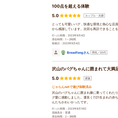
100点を超える体験
5.0
カップル・夫婦
とっても可愛いパグ，快適な環境と熱心な店
から感謝しています。次回も再訪できること
行った時期：2023年9月4日
滞在時間：1～2時間
投稿日：2023年9月4日
Breadfongさん
男性／20代
沢山のパグちゃんに囲まれて大満
5.0
家族
じゃらんnetで遊び体験済み
沢山のパグちゃんに囲まれ膝に乗ってくれた
グ愛に感動しました。運良く7/21生まれの
んたちかわいかったです。
行った時期：2023年8月19日
混雑具合：普通
滞在時間：2～3時間