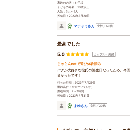
家族の内訳：お子様
子どもの年齢：13歳以上
人数：3人～5人
投稿日：2023年8月20日
マチャミさん
女性／50代
最高でした
5.0
カップル・夫婦
じゃらんnetで遊び体験済み
パグが大好きな彼氏の誕生日だったため、今
良かったです！
行った時期：2023年7月29日
混雑具合：やや空いていた
滞在時間：2～3時間
投稿日：2023年7月31日
まゆさん
女性／20代