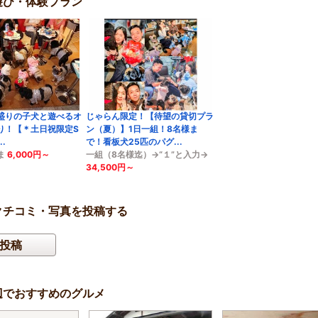
mの遊び・体験プラン
盛りの子犬と遊べるオ
じゃらん限定！【待望の貸切プラ
り！【＊土日祝限定S
ン（夏）】1日一組！8名様ま
..
で！看板犬25匹のパグ...
ま
6,000円～
一組（8名様迄）→“１”と入力→
34,500円～
mのクチコミ・写真を投稿する
投稿
m周辺でおすすめのグルメ