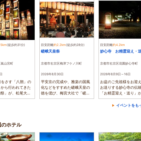
.5km
(徒歩約31分)
目安距離
約2.2km
(徒歩約28分)
目安距離
約4.2km
嵯峨天皇祭
妙心寺 お精霊迎え・
区嵐山宮町
京都市右京区梅津フケノ川町
京都市右京区花園妙心寺町
6日
2026年8月30日
2026年8月9日～16日
日をさす「八朔」の
平安京の完成や、雅楽の国風
お盆のご先祖様をお迎
くから行われてきた
化などをすすめた嵯峨天皇の
お送りする妙心寺の伝
朔祭」が、松尾大社
徳を偲び、梅宮大社で「嵯峨
「お精霊迎え・送り」
...
天皇祭」が開...
れます。8月9...
イベントをも
周辺のホテル