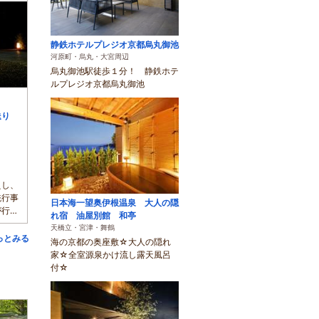
静鉄ホテルプレジオ京都烏丸御池
河原町・烏丸・大宮周辺
烏丸御池駅徒歩１分！ 静鉄ホテ
ルプレジオ京都烏丸御池
送り
えし、
統行事
日本海一望奥伊根温泉 大人の隠
が行わ
れ宿 油屋別館 和亭
天橋立・宮津・舞鶴
っとみる
海の京都の奥座敷☆大人の隠れ
家☆全室源泉かけ流し露天風呂
付☆