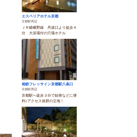
エスペリアホテル京都
京都駅周辺
ＪＲ嵯峨野線 丹波口より徒歩４
分 大浴場付の穴場ホテル
相鉄フレッサイン京都駅八条口
京都駅周辺
京都駅へ徒歩３分で始発などに便
利♪アクセス抜群の立地！