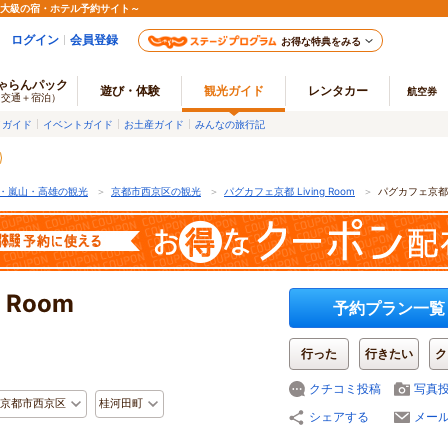
最大級の宿・ホテル予約サイト～
ログイン
会員登録
お得な特典をみる
ゃらんパック
遊び・体験
観光ガイド
レンタカー
航空券
（交通＋宿泊）
メガイド
イベントガイド
お土産ガイド
みんなの旅行記
・嵐山・高雄の観光
＞
京都市西京区の観光
＞
パグカフェ京都 Living Room
＞
パグカフェ京都 L
 Room
予約プラン一覧
行った
行きたい
ク
クチコミ投稿
写真
京都市西京区
桂河田町
シェアする
メー