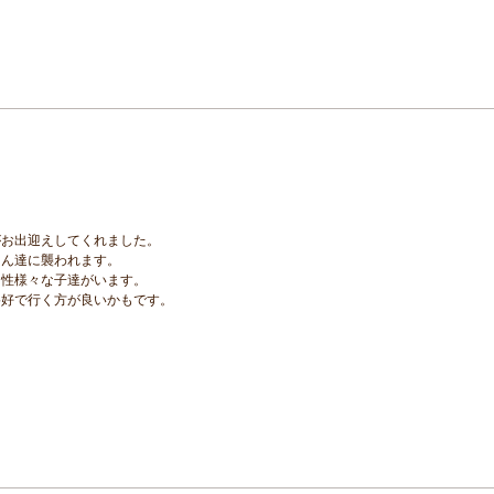
がお出迎えしてくれました。
ゃん達に襲われます。
個性様々な子達がいます。
格好で行く方が良いかもです。
。