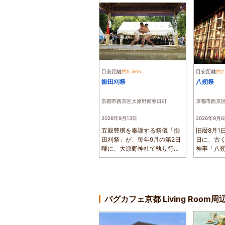
目安距離
約5.5km
目安距離
約2
御田刈祭
八朔祭
京都市西京区大原野南春日町
京都市西京
2026年9月13日
2026年9月
五穀豊穣を奉謝する祭儀「御
旧暦8月1
田刈祭」が、毎年9月の第2日
日に、古
曜に、大原野神社で執り行わ
神事「八
れます。古式...
で執り行われ
パグカフェ京都 Living Room