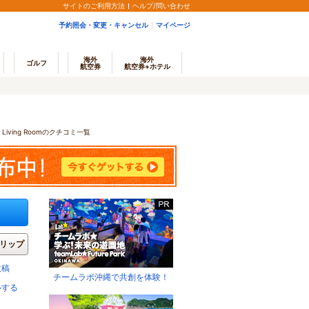
サイトのご利用方法
ヘルプ/問い合わせ
予約照会・変更・キャンセル
マイページ
海外
海外
ゴルフ
航空券
航空券+ホテル
iving Roomのクチコミ一覧
リップ
投稿
チームラボ沖縄で共創を体験！
ルする