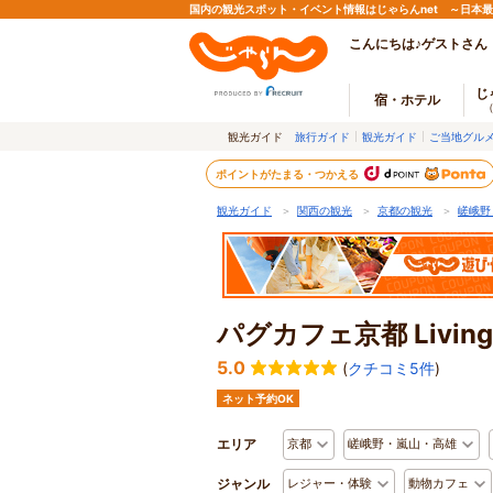
国内の観光スポット・イベント情報はじゃらんnet ～日本
こんにちは♪ゲストさん
じ
宿・ホテル
観光ガイド
旅行ガイド
観光ガイド
ご当地グル
ポイントがたまる・つかえる
観光ガイド
＞
関西の観光
＞
京都の観光
＞
嵯峨野
パグカフェ京都 Living
5.0
(
クチコミ5件
)
ネット予約OK
エリア
京都
嵯峨野・嵐山・高雄
ジャンル
レジャー・体験
動物カフェ