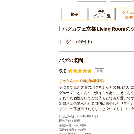
予約
クチコ
概要
プラン一覧
(5件)
パグカフェ京都 Living Room
1 - 5件
（全5件中）
パグの楽園
5.0
家族
じゃらんnetで遊び体験済み
夢にまで見た大量のパグちゃんとの触れ合い
グループごとにおやつタイムがあり、そのお
それぞれ個性が出てどの子もとても可愛いで
定員さんの愛あふれる説明に感心したり笑っ
小学生の孫は帰りたくないと泣いてしまい、
行った時期：2024年8月18日
混雑具合：普通
滞在時間：2～3時間
家族の内訳：その他