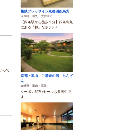
相鉄フレッサイン京都四条烏丸
河原町・烏丸・大宮周辺
【四条駅から徒歩２分】四条烏丸
にある『和』なホテル♪
いって
京都・嵐山 ご清遊の宿 らんざ
ん
嵯峨野・嵐山・高雄
クーポン配布♪セールも参画中で
す。