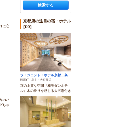
検索する
京都府の注目の宿・ホテル
けに心
[PR]
ラ・ジェント・ホテル京都二条
河原町・烏丸・大宮周辺
京の上質な空間『和モダンホテ
ル』木の香りを感じる大浴場付き
方のパ
グちゃ