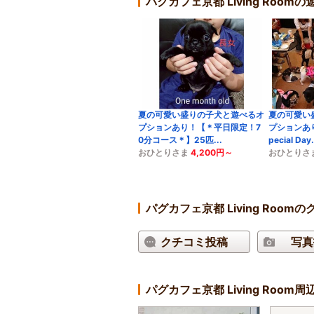
パグカフェ京都 Living Roo
夏の可愛い盛りの子犬と遊べるオ
夏の可愛い
プションあり！【＊平日限定！7
プションあ
0分コース＊】25匹...
pecial Day.
おひとりさま
4,200円～
おひとりさ
パグカフェ京都 Living Roo
クチコミ投稿
写真
パグカフェ京都 Living Roo